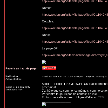
http://www.isu.org/vsite/vfile/page/fileurl/0,1104
Dames:
http://www.isu.org/vsite/vfile/page/fileurl/0,1104
Couples:
http://www.isu.org/vsite/vfile/page/fileurl/0,1104
Danse:
http://www.isu.org/vsite/vfile/page/fileurl/0,1104
La page GP
http://www.isu.org/vsite/vnavsite/page/directory/
_________________
Revenir en haut de page
Katherina
Posté le: Ven Juin 08, 2007 7:40 pm
Sujet du message:
Administratrice
AHHHHHHHHH FLO MERCI! L'ISU était le prochain si
Inscrit le: 21 Jan 2007
prochaine!
Messages: 424
J'ai hâte que ça commence même si comme cette sai
Par contre toujours pas de contesti en vue
En tout cas cette année...obligée d'aller au TEB!
_________________