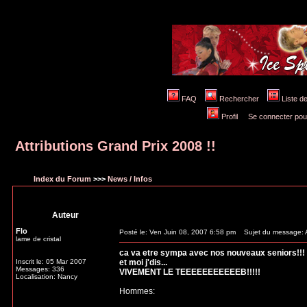
FAQ
Rechercher
Liste 
Profil
Se connecter pou
Attributions Grand Prix 2008 !!
Index du Forum
>>>
News / Infos
Auteur
Flo
Posté le: Ven Juin 08, 2007 6:58 pm
Sujet du message: At
lame de cristal
ca va etre sympa avec nos nouveaux seniors!!!
Inscrit le: 05 Mar 2007
et moi j'dis...
Messages: 336
VIVEMENT LE TEEEEEEEEEEEB!!!!!
Localisation: Nancy
Hommes: