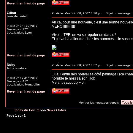
Revenir en haut de page
Célou
Posté le: Ven Juin 08, 2007 8:28 pm
Sujet du message:
lame de cristal
Ah ça, pour une nouvelle, c'est une bonne nouvelle 
Inscrit le: 25 Fév 2007
MERCIIIIIIII !!!!!
Messages: 272
Localisation: Lyon
Vive le TEB, on va se régaler en danse !
Et ça va batailler dur chez les hommes !!! le susp
_________________
Revenir en haut de page
Duby
Posté le: Ven Juin 08, 2007 8:57 pm
Sujet du message:
Administratrice
Ouai ! enfin des nouvelles côté patinage ! (ca ch
Inscrit le: 17 Jan 2007
horrible le hors saison ! lol)
Messages: 412
Merci beaucoup Flo !
Localisation: Montpellier
Revenir en haut de page
Montrer les messages depuis:
Index du Forum
>>>
News / Infos
Page
1
sur
1