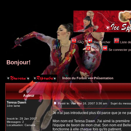
FAQ
Rechercher
Liste 
Profil
Se connecter po
Bonjour!
Index du Forum
>>>
Présentation
Auteur
Teresa Dawn
Posté le: Ven Mar 16, 2007 3:36 am
Sujet du messa
1ère lame
Je n'ai pas introducted plus tôt parce que je ne
Inscrit le: 29 Jan 2007
Mon nom est Teresa Dawn. J'ai aimé la première fo
Messages: 2
l'équipe de favori de mon chat. Son nom est Belle
Localisation: Canada
fonctionne à elle chaque fois qu'ils patinent.