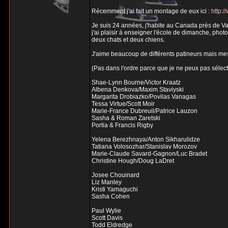
Récemment j'ai fait un montage de eux ici :
http:
Je suis 24 années, j'habite au Canada près de Van
j'ai plaisir à enseigner l'école de dimanche, pho
deux chats et deux chiens.
J'aime beaucoup de différents patineurs mais mes 
(Pas dans l'ordre parce que je ne peux pas sélect
Shae-Lynn Bourne/Victor Kraatz
Albena Denkova/Maxim Staviyski
Margarita Drobiazko/Povilas Vanagas
Tessa Virtue/Scott Moir
Marie-France Dubreuil/Patrice Lauzon
Sasha & Roman Zaretski
Portia & Francis Rigby
Yelena Berezhnaya/Anton Sikharulidze
Tatiana Volosozhar/Stanislav Morozov
Marie-Claude Savard-Gagnon/Luc Bradet
Christine Hough/Doug LaDret
Josee Chouinard
Liz Manley
Kristi Yamaguchi
Sasha Cohen
Paul Wylie
Scott Davis
Todd Eldredge