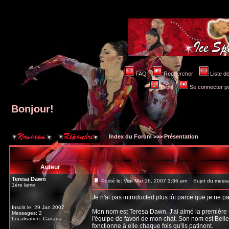
FAQ
Rechercher
Liste 
Profil
Se connecter po
Bonjour!
Index du Forum
>>>
Présentation
Auteur
Teresa Dawn
Posté le: Ven Mar 16, 2007 3:36 am
Sujet du messa
1ère lame
Je n'ai pas introducted plus tôt parce que je ne
Inscrit le: 29 Jan 2007
Mon nom est Teresa Dawn. J'ai aimé la première fo
Messages: 2
l'équipe de favori de mon chat. Son nom est Belle
Localisation: Canada
fonctionne à elle chaque fois qu'ils patinent.