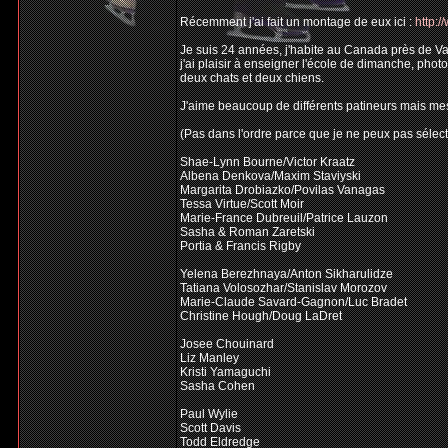
Récemment j'ai fait un montage de eux ici :
http:
Je suis 24 années, j'habite au Canada près de Van
j'ai plaisir à enseigner l'école de dimanche, pho
deux chats et deux chiens.
J'aime beaucoup de différents patineurs mais mes 
(Pas dans l'ordre parce que je ne peux pas sélect
Shae-Lynn Bourne/Victor Kraatz
Albena Denkova/Maxim Staviyski
Margarita Drobiazko/Povilas Vanagas
Tessa Virtue/Scott Moir
Marie-France Dubreuil/Patrice Lauzon
Sasha & Roman Zaretski
Portia & Francis Rigby
Yelena Berezhnaya/Anton Sikharulidze
Tatiana Volosozhar/Stanislav Morozov
Marie-Claude Savard-Gagnon/Luc Bradet
Christine Hough/Doug LaDret
Josee Chouinard
Liz Manley
Kristi Yamaguchi
Sasha Cohen
Paul Wylie
Scott Davis
Todd Eldredge