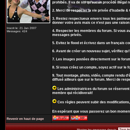
prohibés. Il va de soi qu'aucun procédé illégal 
2. Merci de respecter la vie privée d'Isabelle & O
3. Restez respectueux envers tous les patineur
donner votre avis mais ce n'est pas une raison 
Inscrit le: 21 Jan 2007
4. Respecter les membres du forum. Si vous ave
Messages: 424
messages privés.
5. Evitez le flood et écrivez dans un français 
6. Avant de créer un nouveau sujet, vérifiez qu'i
7. Les images postées directement sur le forum
8. Si vous créez un compte, soyez actif sur le f
9. Tout montage, photo, vidéo, compte rendu 
diffusé ailleurs que sur le forum. Merci de resp
Les administratrices du forum se réservent 
membre qui récidiverait!
Ces règles peuvent subir des modifications,
En espérant que vous passerez un bon moment
Revenir en haut de page
Montrer les messages depuis: