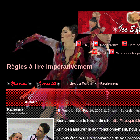
FAQ
Rechercher
Liste 
Profil
Se connecter po
Règles à lire impérativement
Index du Forum
>>>
Règlement
Auteur
Katherina
Posté le: Sam Fév 10, 2007 11:04 pm
Sujet du messa
Administratrice
Bienvenue sur le forum du site
http://ice.spirit.f
Afin d'en assurer le bon fonctionnement, nous 
1. Vous êtes seuls responsables de vos prop