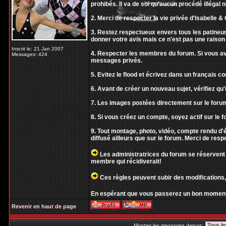
prohibés. Il va de soi qu'aucun procédé illégal 
2. Merci de respecter la vie privée d'Isabelle & O
3. Restez respectueux envers tous les patineur
donner votre avis mais ce n'est pas une raison 
Inscrit le: 21 Jan 2007
4. Respecter les membres du forum. Si vous ave
Messages: 424
messages privés.
5. Evitez le flood et écrivez dans un français 
6. Avant de créer un nouveau sujet, vérifiez qu'i
7. Les images postées directement sur le forum
8. Si vous créez un compte, soyez actif sur le f
9. Tout montage, photo, vidéo, compte rendu 
diffusé ailleurs que sur le forum. Merci de resp
Les administratrices du forum se réservent 
membre qui récidiverait!
Ces règles peuvent subir des modifications,
En espérant que vous passerez un bon moment
Revenir en haut de page
Montrer les messages depuis: