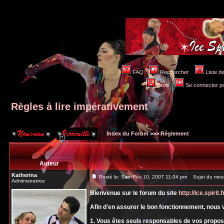
FAQ
Rechercher
Liste 
Profil
Se connecter po
Règles à lire impérativement
Index du Forum
>>>
Règlement
Auteur
Katherina
Posté le: Sam Fév 10, 2007 11:04 pm
Sujet du messa
Administratrice
Bienvenue sur le forum du site
http://ice.spirit.f
Afin d'en assurer le bon fonctionnement, nous 
1. Vous êtes seuls responsables de vos prop