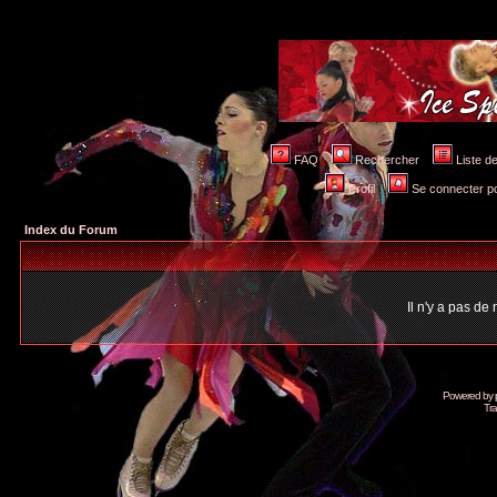
FAQ
Rechercher
Liste 
Profil
Se connecter po
Index du Forum
Il n'y a pas d
Powered by
Tra