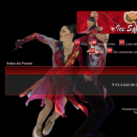
FAQ
Rechercher
Liste 
Profil
Se connecter po
Index du Forum
Il n'y a pas d
Powered by
Tra