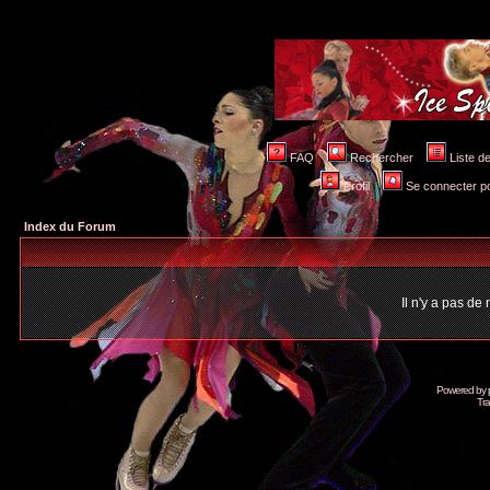
FAQ
Rechercher
Liste 
Profil
Se connecter po
Index du Forum
Il n'y a pas d
Powered by
Tra