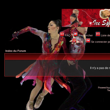
FAQ
Rechercher
Liste 
Profil
Se connecter po
Index du Forum
Il n'y a pas d
Powered by
Tra