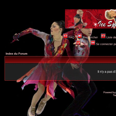
FAQ
Rechercher
Liste 
Profil
Se connecter po
Index du Forum
Il n'y a pas 
Powered by
Tra