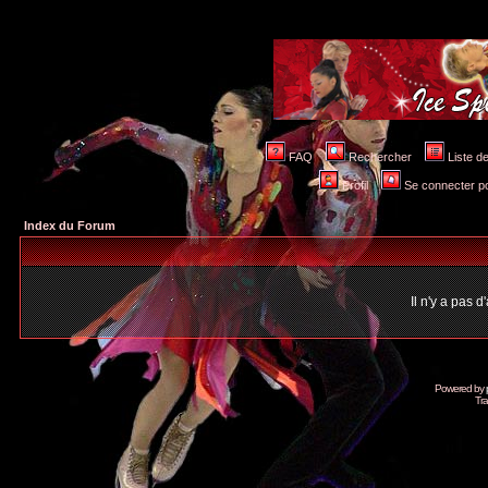
FAQ
Rechercher
Liste 
Profil
Se connecter po
Index du Forum
Il n'y a pas 
Powered by
Tra