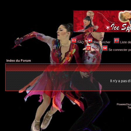
FAQ
Rechercher
Liste 
Profil
Se connecter po
Index du Forum
Il n'y a pas 
Powered by
Tra