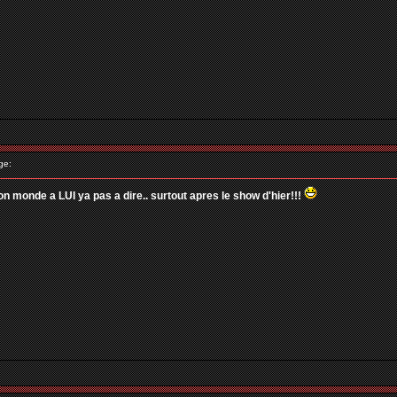
ge:
 son monde a LUI ya pas a dire.. surtout apres le show d'hier!!!