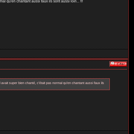
al qu'en chantant aussi faux ils sont aussi loin... !!!
l avait super bien chanté, c'était pas normal qu'en chantant aussi faux ils