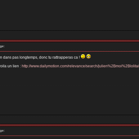
ge:
on dans pas longtemps, donc tu rattrapperas ca !
oila un lien :
http://www.dailymotion.com/relevance/search/julien%2Bmoi%2Blolita/
ge: