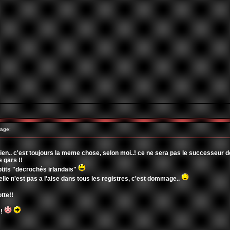
age:
n.. c'est toujours la meme chose, selon moi..! ce ne sera pas le successeur de 
 gars !!
 ptits "decrochés irlandais"
lle n'est pas a l'aise dans tous les registres, c'est dommage..
tte!!
 !