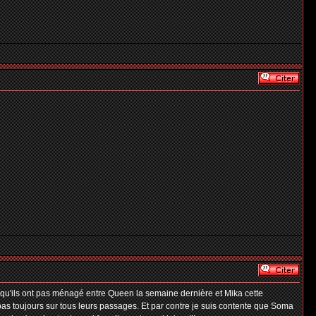
erre qu'ils ont pas ménagé entre Queen la semaine dernière et Mika cette
s toujours sur tous leurs passages. Et par contre je suis contente que Soma