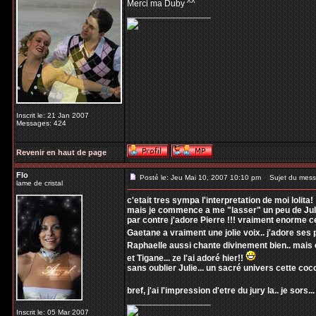
Merci ma Duby ^^
_________________
Inscrit le: 21 Jan 2007
Messages: 424
Revenir en haut de page
Flo
Posté le: Jeu Mai 10, 2007 10:10 pm
Sujet du mess
lame de cristal
c'etait tres sympa l'interpretation de moi lolita!
mais je commence a me "lasser" un peu de Julie
par contre j'adore Pierre !!! vraiment enorme ce
Gaetane a vraiment une jolie voix.. j'adore ses
Raphaelle aussi chante divinement bien.. mais e
et Tigane... ze l'ai adoré hier!!
sans oublier Julie... un sacré univers cette coco
bref, j'ai l'impression d'etre du jury la.. je sors...
_________________
Inscrit le: 05 Mar 2007