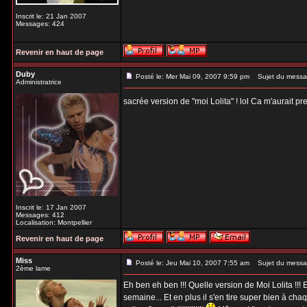
Inscrit le: 21 Jan 2007
Messages: 424
Revenir en haut de page
Duby
Posté le: Mer Mai 09, 2007 9:59 pm
Sujet du messa
Administratrice
sacrée version de "moi Lolita" ! lol Ca m'aurait p
Inscrit le: 17 Jan 2007
Messages: 412
Localisation: Montpellier
Revenir en haut de page
Miss
Posté le: Jeu Mai 10, 2007 7:55 am
Sujet du messa
2ème lame
Eh ben eh ben !!! Quelle version de Moi Lolita !!! 
semaine... Et en plus il s'en tire super bien à chaq