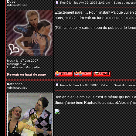
Duby
Posté le: Jeu Avr 05, 2007 2:43 pm
Sujet du messa
Administratrice
Exactement pareil ... Pour l'instant y'a que Julie
bons, mais faudra voir au fur et a mesure ... mais 
(PS : tant que j'y suis, un peu de pub pour le for
Inscrit le: 17 Jan 2007
Messages: 412
Localisation: Montpellier
Revenir en haut de page
Katherina
Posté le: Ven Avr 06, 2007 5:04 am
Sujet du messa
Administratrice
Bon eh bien je crois que c'est le même qui nous a m
Sinon j'aime bien Raphaëlle aussi... et Alex si j'
_________________