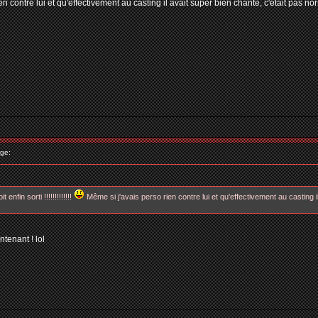
 contre lui et qu'effectivement au casting il avait super bien chanté, c'était pas norm
ge:
nfin sorti !!!!!!!!!!!!!
Même si j'avais perso rien contre lui et qu'effectivement au casting i
tenant ! lol