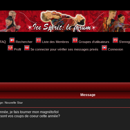
FAQ
Rechercher
Liste des Membres
Groupes d'utilisateurs
S'enreg
Profil
Se connecter pour vérifier ses messages privés
Connexion
Message
e: Nouvelle Star
nnée, je fais tourner mon magnéto!lol
s sont vos coups de coeur cette année?