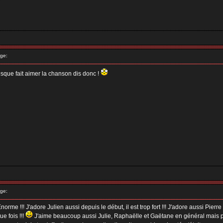
ge:
resque fait aimer la chanson dis donc !
ge:
Enorme !!! J'adore Julien aussi depuis le début, il est trop fort !!! J'adore aussi Pi
ue fois !!!
J'aime beaucoup aussi Julie, Raphaëlle et Gaëtane en général mais pa