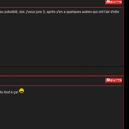
kulélé, sisi, j'vous jure !), après y'en a quelques autres qui ont l'air d'etre
du tout à ça!