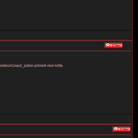
video/x1xwul_julien-prime6-moi-lolita