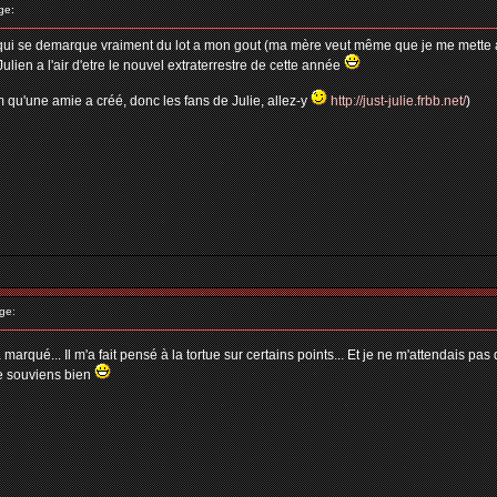
ge:
n qui se demarque vraiment du lot a mon gout (ma mère veut même que je me mette au yu
Julien a l'air d'etre le nouvel extraterrestre de cette année
um qu'une amie a créé, donc les fans de Julie, allez-y
http://just-julie.frbb.net/
)
ge:
arqué... Il m'a fait pensé à la tortue sur certains points... Et je ne m'attendais pas 
me souviens bien