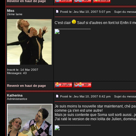
Revenir en haut de page
Miss
Posté le: Jeu Mai 10, 2007 5:07 pm
Sujet du messa
2ème lame
C'est clair
Sauf si d'autres en font lol Enfin il 
_________________
Inscrit le: 14 Mar 2007
Messages: 43
Revenir en haut de page
Katherina
Posté le: Jeu Mai 10, 2007 6:42 pm
Sujet du messa
Administratrice
Je suis moins la nouvelle star maintenant, ché pas
comme ça s'en est une autre!
Mais je suis contente que Soma soit sorti aussi...j
J'ai raté le version de moi lolita de Julien, domm
_________________