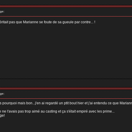
ge:
méritait pas que Marianne se foute de sa gueule par contre... !
ge:
 pourquoi mais bon...j'en ai regardé un ptit bout hier et j'ai entendu ce que Marian
e ne l'avais pas trop aimé au casting et ça s'était empiré avec les prime...
age!