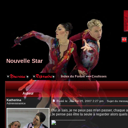
Nouvelle Star
Index du Forum
>>>
Coulisses
Auteur
Katherina
Posté le: Jeu Avr 05, 2007 2:27 pm
Sujet du messag
Administratrice
Oui je sais, je ne peux pas m'en passer, chaque a
Je pense pas être la seule à regarder alors quel
_________________