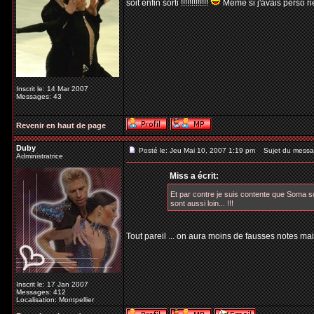
soit enfin sorti !!!!!!!!!!!!!
Même si j'avais perso rien
Inscrit le: 14 Mar 2007
Messages: 43
Revenir en haut de page
Duby
Posté le: Jeu Mai 10, 2007 1:19 pm
Sujet du messa
Administratrice
Miss a écrit:
Et par contre je suis contente que Soma soit e
sont aussi loin... !!!
Tout pareil ... on aura moins de fausses notes main
Inscrit le: 17 Jan 2007
Messages: 412
Localisation: Montpellier