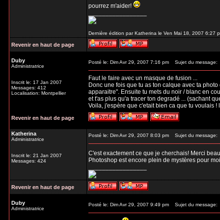
pourrez m'aider!
_________________
Dernière édition par Katherina le Ven Mai 18, 2007 6:27 p
Revenir en haut de page
Duby
Posté le: Dim Avr 29, 2007 7:16 pm
Sujet du message:
Administratrice
Faut le faire avec un masque de fusion ...
Inscrit le: 17 Jan 2007
Donc une fois que tu as ton calque avec ta photo 
Messages: 412
apparaitre". Ensuite tu mets du noir / blanc en coul
Localisation: Montpellier
et t'as plus qu'a tracer ton degradé ... (sachant que
Voila, j'espère que c'etait bien ca que tu voulais ! 
Revenir en haut de page
Katherina
Posté le: Dim Avr 29, 2007 8:03 pm
Sujet du message:
Administratrice
C'est exactement ce que je cherchais! Merci beauco
Inscrit le: 21 Jan 2007
Photoshop est encore plein de mystères pour mo
Messages: 424
_________________
Revenir en haut de page
Duby
Posté le: Dim Avr 29, 2007 9:49 pm
Sujet du message:
Administratrice