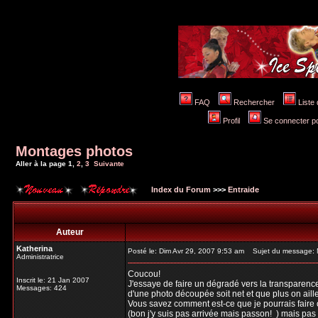
FAQ
Rechercher
Liste
Profil
Se connecter po
Montages photos
Aller à la page
1
,
2
,
3
Suivante
Index du Forum
>>>
Entraide
Auteur
Katherina
Posté le: Dim Avr 29, 2007 9:53 am
Sujet du message: 
Administratrice
Coucou!
Inscrit le: 21 Jan 2007
J'essaye de faire un dégradé vers la transparenc
Messages: 424
d'une photo découpée soit net et que plus on aille 
Vous savez comment est-ce que je pourrais faire ç
(bon j'y suis pas arrivée mais passon!
) mais pas