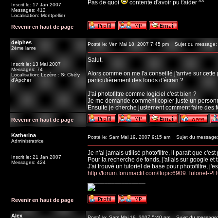
Pas de quoi
contente d'avoir pu t'aider ^^
Inscrit le: 17 Jan 2007
Messages: 412
Localisation: Montpellier
Revenir en haut de page
delphes
Posté le: Ven Mai 18, 2007 7:45 pm
Sujet du message:
2ème lame
Salut,
Inscrit le: 13 Mai 2007
Messages: 74
Alors comme on me l'a conseillé j'arrive sur cet
Localisation: Lozère : St Chély
particulièrement des fonds d'écran ?
d'Apcher
J'ai photofiltre comme logiciel c'est bien ?
Je me demande comment copier juste un personnag
Ensuite je cherche justement comment faire des f
Revenir en haut de page
Katherina
Posté le: Sam Mai 19, 2007 9:15 am
Sujet du message
Administratrice
Je n'ai jamais utilisé photofiltre, il paraît que c'e
Inscrit le: 21 Jan 2007
Pour la recherche de fonds, j'allais sur google et 
Messages: 424
J'ai trouvé un tutoriel de base pour photofiltre, j'e
http://forum.forumactif.com/ftopic6909.Tutoriel
_________________
Revenir en haut de page
Alex
Posté le: Sam Mai 19, 2007 5:40 pm
Sujet du message