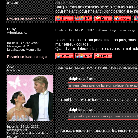
simple ! lol
d'Apcher
Bon j'attends des conseils avec joie, mais pour au
pour l'instant ! pour l'instant ! Donc pardon si je 
Revenir en haut de page
Duby
Posté le: Dim Mai 20, 2007 8:23 am
Sujet du message:
Administratrice
Je connais pas du tout photofiltre non plus, mais j'
Inscrit le: 17 Jan 2007
malheureux collage ...
Messages: 412
Quand vous detourez la photo ça vous la met au
Localisation: Montpellier
Revenir en haut de page
Alex
Posté le: Dim Mai 20, 2007 8:34 am
Sujet du message:
fine lame
delphes a écrit:
je vens d'essayer de faire un collage, j'ai exact
ben moi j'ai trouvé un fond blanc mais avec un pi
delphes a écrit:
et quand je joins mon masque, tout le contour b
Inscrit le: 14 Mai 2007
Messages: 89
ça j'ai pas compris pourquoi mais les miens restai
Localisation: sud ouest de la
France