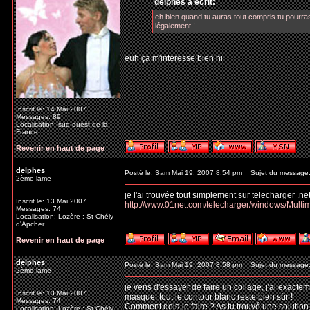
delphes a écrit:
eh bien quand tu auras tout compris tu pourras 
légalement !
euh ça m'interesse bien hi
Inscrit le: 14 Mai 2007
Messages: 89
Localisation: sud ouest de la
France
Revenir en haut de page
delphes
Posté le: Sam Mai 19, 2007 8:54 pm
Sujet du message
2ème lame
je l'ai trouvée tout simplement sur telecharger .ne
Inscrit le: 13 Mai 2007
http://www.01net.com/telecharger/windows/Multi
Messages: 74
Localisation: Lozère : St Chély
d'Apcher
Revenir en haut de page
delphes
Posté le: Sam Mai 19, 2007 8:58 pm
Sujet du message
2ème lame
je vens d'essayer de faire un collage, j'ai exacteme
Inscrit le: 13 Mai 2007
masque, tout le contour blanc reste bien sûr !
Messages: 74
Comment dois-je faire ? As tu trouvé une solution,
Localisation: Lozère : St Chély