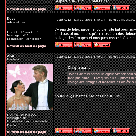
j'espere que j'ai pu un peu t'aider
Revenir en haut de page
Duby
Posté le: Dim Mai 20, 2007 8:40 am
Sujet du message:
Administratrice
J'viens de telecharger le logiciel vite fait pour s
Inscrit le: 17 Jan 2007
fond pas blanc ... Lorsqu'on a les 2 photos detour
Messages: 412
collage des "images et masques associés" sur le fo
Localisation: Montpellier
Revenir en haut de page
Alex
Posté le: Dim Mai 20, 2007 8:46 am
Sujet du message:
fine lame
Duby a écrit:
J'viens de telecharger le logiciel vite fait pou
fond pas blanc ... Lorsqu'on a les 2 photos det
collage des "images et masques associés" sur le
pourquoi ça marche pas chez nous
lol
Inscrit le: 14 Mai 2007
Messages: 89
Localisation: sud ouest de la
France
Revenir en haut de page