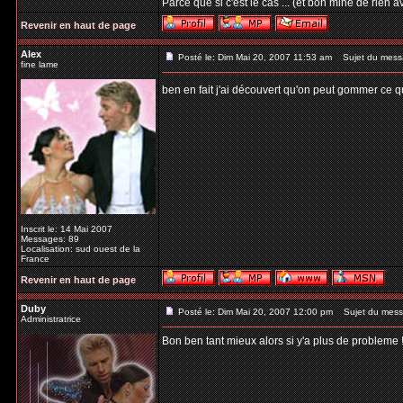
Parce que si c'est le cas ... (et bon mine de rie
Revenir en haut de page
Alex
Posté le: Dim Mai 20, 2007 11:53 am
Sujet du mess
fine lame
ben en fait j'ai découvert qu'on peut gommer ce qu
Inscrit le: 14 Mai 2007
Messages: 89
Localisation: sud ouest de la
France
Revenir en haut de page
Duby
Posté le: Dim Mai 20, 2007 12:00 pm
Sujet du mess
Administratrice
Bon ben tant mieux alors si y'a plus de probleme !