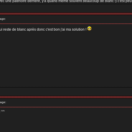
n avec une patinoire derriere, y'a quand meme souvent beaucoup de blanc !) c'est peu
age:
i reste de blanc après donc c'est bon j'ai ma solution !
age:
 ^^