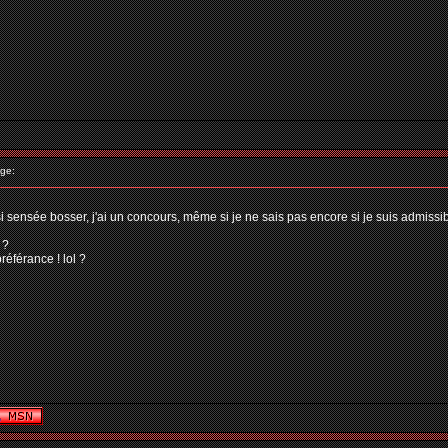
ge:
sensée bosser, j'ai un concours, même si je ne sais pas encore si je suis admissib
 ?
préférance ! lol ?