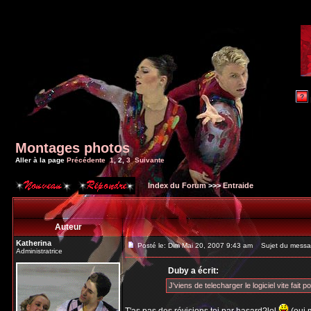
Montages photos
Aller à la page
Précédente
1
,
2
,
3
Suivante
Index du Forum
>>>
Entraide
Auteur
Katherina
Posté le: Dim Mai 20, 2007 9:43 am
Sujet du messa
Administratrice
Duby a écrit:
J'viens de telecharger le logiciel vite fait po