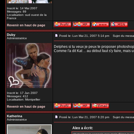
Inscrit le: 14 Mai 2007
Messages: 89
Localisation: sud ouest de la
France
Revenir en haut de page
Duby
Posté le: Lun Mai 21, 2007 5:14 pm
Sujet du messa
Administratrice
Delphes si tu veux je peux te proposer photosho
Comme l'a dit Kat ... au début faut s'y faire, mais
Inscrit le: 17 Jan 2007
Messages: 412
Localisation: Montpellier
Revenir en haut de page
Katherina
Posté le: Lun Mai 21, 2007 6:20 pm
Sujet du messa
Administratrice
Alex a écrit: