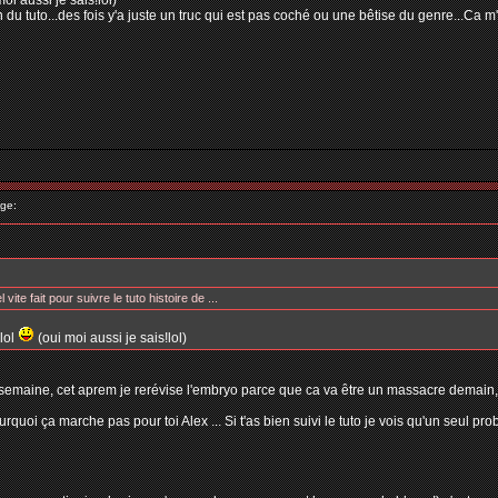
oi aussi je sais!lol)
n du tuto...des fois y'a juste un truc qui est pas coché ou une bêtise du genre...Ca 
ge:
 vite fait pour suivre le tuto histoire de ...
lol
(oui moi aussi je sais!lol)
ette semaine, cet aprem je rerévise l'embryo parce que ca va être un massacre demain,
uoi ça marche pas pour toi Alex ... Si t'as bien suivi le tuto je vois qu'un seul pro