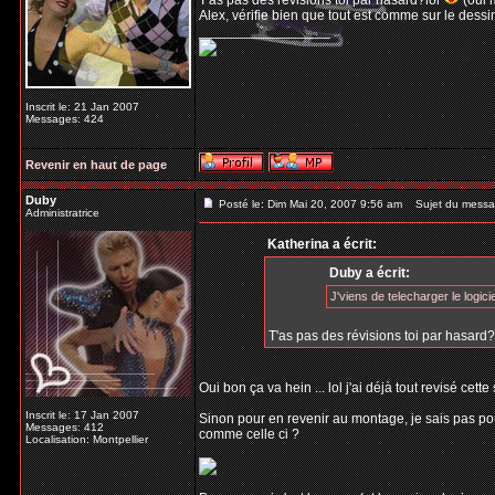
T'as pas des révisions toi par hasard?lol
(oui m
Alex, vérifie bien que tout est comme sur le dessi
_________________
Inscrit le: 21 Jan 2007
Messages: 424
Revenir en haut de page
Duby
Posté le: Dim Mai 20, 2007 9:56 am
Sujet du messa
Administratrice
Katherina a écrit:
Duby a écrit:
J'viens de telecharger le logiciel
T'as pas des révisions toi par hasard?
Oui bon ça va hein ... lol j'ai déjà tout revisé c
Inscrit le: 17 Jan 2007
Sinon pour en revenir au montage, je sais pas pourq
Messages: 412
comme celle ci ?
Localisation: Montpellier