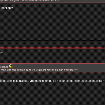
rend pas grand chose mais sinon il a l'air bien ! lol
 fonctions!
ge:
hotoshop
e, mais une fois qu'on le tient, y'a vraiment moyen de bien s'amuser ^^
e bosser, et je n'ai pas vraiment le temps de me lancer dans photoshop, mais ça m'