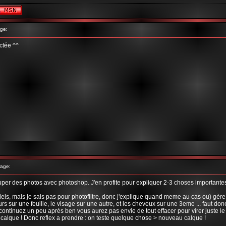
ge:
ectée ^^
age:
per des photos avec photoshop. J'en profite pour expliquer 2-3 choses importantes
els, mais je sais pas pour photofiltre, donc j'explique quand meme au cas ou) gère
s sur une feuille, le visage sur une autre, et les cheveux sur une 3eme ... faut don
continuez un peu après ben vous aurez pas envie de tout effacer pour virer juste le
 calque ! Donc reflex a prendre : on teste quelque chose > nouveau calque !