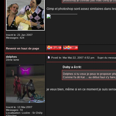
photoshop je connais pas mais Gimp je conp
Gimp et photoshop sont assez similaires dans les
_________________
Inscrit le: 21 Jan 2007
Messages: 424
Revenir en haut de page
delphes
Posté le: Mar Mai 22, 2007 4:52 pm
Sujet du messa
2ème lame
Duby a écrit:
Delphes si tu veux je peux te proposer p
Comme l'a dit Kat ... au début faut s'y fair
je veux bien, même si en ce moment je suis sensé
Inscrit le: 13 Mai 2007
Messages: 74
Localisation: Lozère : St Chély
d'Apcher