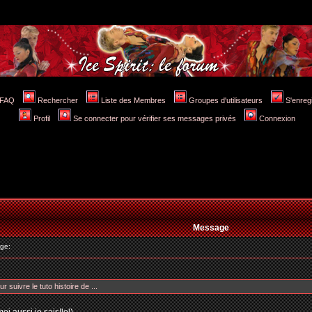
FAQ
Rechercher
Liste des Membres
Groupes d'utilisateurs
S'enreg
Profil
Se connecter pour vérifier ses messages privés
Connexion
Message
ge:
ur suivre le tuto histoire de ...