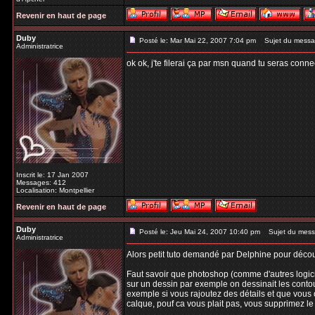
Revenir en haut de page
Duby
Posté le: Mar Mai 22, 2007 7:04 pm
Sujet du messa
Administratrice
ok ok, j'te filerai ça par msn quand tu seras conn
Inscrit le: 17 Jan 2007
Messages: 412
Localisation: Montpellier
Revenir en haut de page
Duby
Posté le: Jeu Mai 24, 2007 10:40 pm
Sujet du mess
Administratrice
Alors petit tuto demandé par Delphine pour décou
Faut savoir que photoshop (comme d'autres logici
sur un dessin par exemple on dessinait les contour
exemple si vous rajoutez des détails et que vous 
calque, pouf ca vous plait pas, vous supprimez le