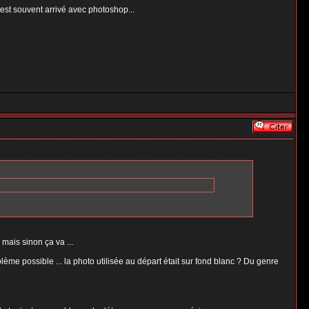
m'est souvent arrivé avec photoshop...
 mais sinon ça va ...
blème possible ... la photo utilisée au départ était sur fond blanc ? Du genre