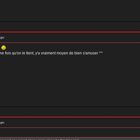
ge:
p
 une fois qu'on le tient, y'a vraiment moyen de bien s'amuser ^^
ge: