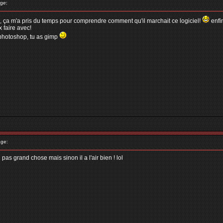
ge:
o, ça m'a pris du temps pour comprendre comment qu'il marchait ce logiciel!
enfi
x faire avec!
photoshop, tu as gimp
ge:
s grand chose mais sinon il a l'air bien ! lol