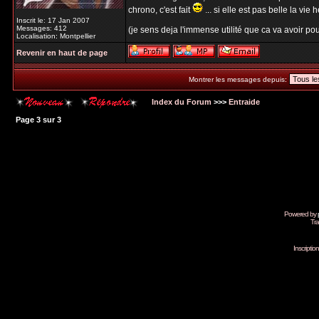
chrono, c'est fait
... si elle est pas belle la vie h
Inscrit le: 17 Jan 2007
Messages: 412
(je sens deja l'immense utilité que ca va avoir pour
Localisation: Montpellier
Revenir en haut de page
Montrer les messages depuis:
Index du Forum
>>>
Entraide
Page
3
sur
3
Powered by
Tra
Inscripti