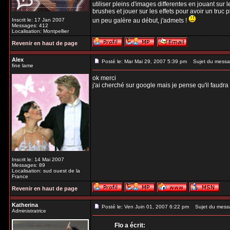
utiliser pleins d'images differentes en jouant sur l
brushes et jouer sur les effets pour avoir un truc p
Inscrit le: 17 Jan 2007
un peu galère au début, j'admets !
Messages: 412
Localisation: Montpellier
Revenir en haut de page
Alex
Posté le: Mar Mai 29, 2007 5:39 pm
Sujet du messa
fine lame
ok merci
j'ai cherché sur google mais je pense qu'il faud
Inscrit le: 14 Mai 2007
Messages: 89
Localisation: sud ouest de la
France
Revenir en haut de page
Katherina
Posté le: Ven Juin 01, 2007 6:22 pm
Sujet du mess
Administratrice
Flo a écrit: