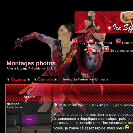
FAQ
Rechercher
Liste 
Profil
Se connecter po
Montages photos
Aller à la page
Précédente
1
,
2
,
3
Index du Forum
>>>
Entraide
Auteur
delphes
Posté le: Dim Mai 27, 2007 7:42 pm
Sujet du messa
2ème lame
Maintenant que je me suis bien lancée je peux peu
Je commence à duppliquer mon calque, puis je tra
est assez uni, et ensuite vient l'incontournable lass
voilou, je trouve çà assez rapide, mais bon !