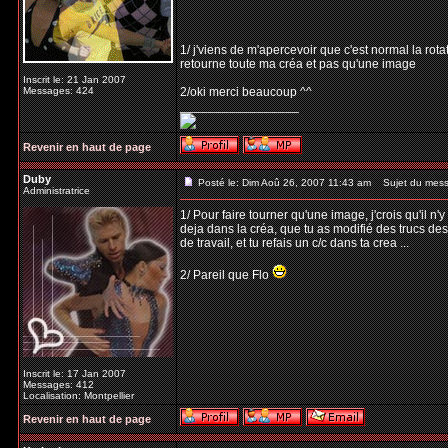
1/ j'viens de m'apercevoir que c'est normal la rota
retourne toute ma créa et pas qu'une image
Inscrit le: 21 Jan 2007
Messages: 424
2/oki merci beaucoup ^^
_________________
Revenir en haut de page
Duby
Posté le: Dim Aoû 26, 2007 11:43 am
Sujet du mess
Administratrice
1/ Pour faire tourner qu'une image, j'crois qu'il n
deja dans la créa, que tu as modifié des trucs des
de travail, et tu refais un c/c dans ta crea ...
2/ Pareil que Flo
Inscrit le: 17 Jan 2007
Messages: 412
Localisation: Montpellier
Revenir en haut de page