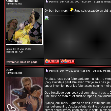
Katherina
Posté le: Lun Aoû 27, 2007 8:05 am
Sujet du mess
Administratrice
Ok bon ben merci!
J'me suis essayée un chtit pe
_________________
Inscrit le: 21 Jan 2007
Messages: 424
Revenir en haut de page
Duby
Posté le: Dim Avr 13, 2008 4:25 pm
Sujet du messa
Administratrice
Rhalala, juste pour faire partager ma joie : je vi
(ca y etait deja peut etre avec CS2 je sais pas, je 
super invention pour les feignasses comme moi qu
Que j'explique pour ceux qui connaissent pas ... D
une suite de manip', et suffit de taper sur la touc
Sympa, oui, mais ... quand on doit le faire sur un
manuellement ... c'est la qu'intervient le processeu
seront enregistrées, et on choisit le script a execu