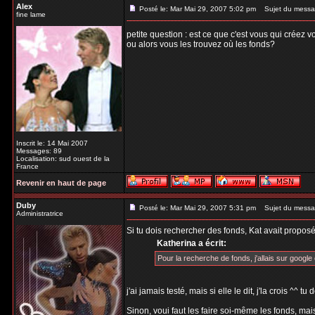
Alex
Posté le: Mar Mai 29, 2007 5:02 pm
Sujet du messa
fine lame
petite question : est ce que c'est vous qui créez 
ou alors vous les trouvez où les fonds?
Inscrit le: 14 Mai 2007
Messages: 89
Localisation: sud ouest de la
France
Revenir en haut de page
Duby
Posté le: Mar Mai 29, 2007 5:31 pm
Sujet du messa
Administratrice
Si tu dois rechercher des fonds, Kat avait proposé
Katherina a écrit:
Pour la recherche de fonds, j'allais sur google e
j'ai jamais testé, mais si elle le dit, j'la crois ^^ 
Sinon, voui faut les faire soi-même les fonds, mais