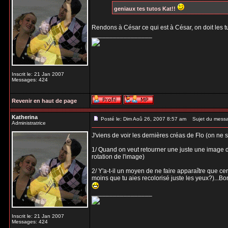
geniaux tes tutos Kat!!
Rendons à César ce qui est à César, on doit les 
_________________
Inscrit le: 21 Jan 2007
Messages: 424
Revenir en haut de page
Katherina
Posté le: Dim Aoû 26, 2007 8:57 am
Sujet du mess
Administratrice
J'viens de voir les dernières créas de Flo (on ne 
1/ Quand on veut retourner une juste une image d
rotation de l'image)
2/ Y'a-t-il un moyen de ne faire apparaître que c
moins que tu aies recolorisé juste les yeux?)...Bo
_________________
Inscrit le: 21 Jan 2007
Messages: 424