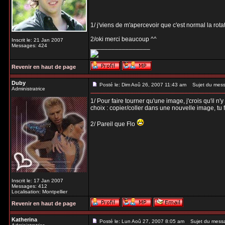
1/ j'viens de m'apercevoir que c'est normal la rota
2/oki merci beaucoup ^^
Inscrit le: 21 Jan 2007
Messages: 424
_________________
Revenir en haut de page
Duby
Posté le: Dim Aoû 26, 2007 11:43 am
Sujet du mess
Administratrice
1/ Pour faire tourner qu'une image, j'crois qu'il n
choix : copier/coller dans une nouvelle image, tu fa
2/ Pareil que Flo
Inscrit le: 17 Jan 2007
Messages: 412
Localisation: Montpellier
Revenir en haut de page
Katherina
Posté le: Lun Aoû 27, 2007 8:05 am
Sujet du mess