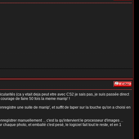
ularités (ca y etait deja peut etre avec CS2 je sais pas, je suis passée direct
e courage de faire 50 fois la meme manip' !
nregistre une suite de manip', et suffit de taper sur la touche qu'on a choisi en
registrer manuellement ... c'est la qu'intervient le processeur d'images ...
 chaque photo, et emballé c'est pesé, le logiciel fait tout le reste, et en 1