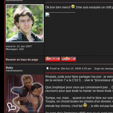
Administratrice
Ok bon ben merci!
J'me suis essayée un chtit pe
_________________
Inscrit le: 21 Jan 2007
Messages: 424
Revenir en haut de page
Duby
Posté le: Dim Avr 13, 2008 4:25 pm
Sujet du messa
Administratrice
Rhalala, juste pour faire partager ma joie : je vi
de la version 7 a la CS3 !) ... vive le "processeu
Que j'explique pour ceux qui connaissent pas ... De
raccourci pour que toute la manip' se fasse toute 
Sympa, oui, mais ... quand on doit le faire sur une
Youpla, on choisit toutes les photos d'un dossier, o
minute top chrono, c'est fait
... si elle est pas b