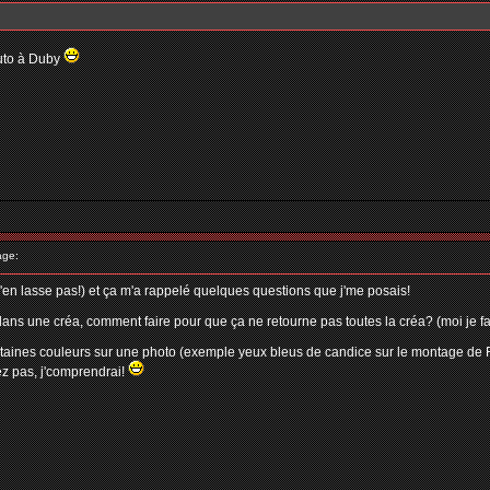
tuto à Duby
age:
s'en lasse pas!) et ça m'a rappelé quelques questions que j'me posais!
ns une créa, comment faire pour que ça ne retourne pas toutes la créa? (moi je fa
ertaines couleurs sur une photo (exemple yeux bleus de candice sur le montage de Fl
iez pas, j'comprendrai!