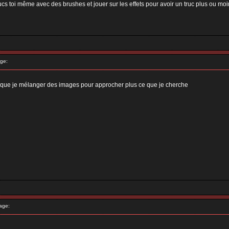
 trucs toi même avec des brushes et jouer sur les effets pour avoir un truc plus ou moin
ge:
ra que je mélanger des images pour approcher plus ce que je cherche
age: