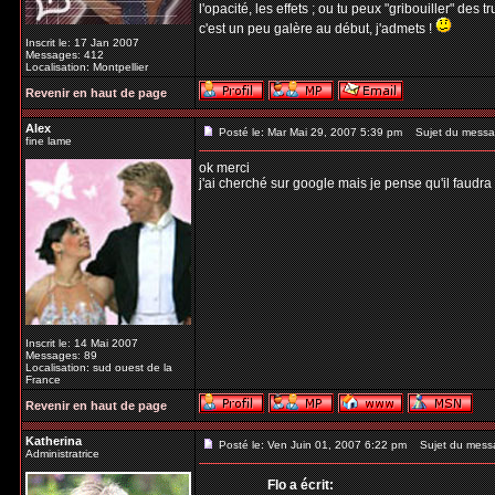
l'opacité, les effets ; ou tu peux "gribouiller" des
c'est un peu galère au début, j'admets !
Inscrit le: 17 Jan 2007
Messages: 412
Localisation: Montpellier
Revenir en haut de page
Alex
Posté le: Mar Mai 29, 2007 5:39 pm
Sujet du messa
fine lame
ok merci
j'ai cherché sur google mais je pense qu'il faud
Inscrit le: 14 Mai 2007
Messages: 89
Localisation: sud ouest de la
France
Revenir en haut de page
Katherina
Posté le: Ven Juin 01, 2007 6:22 pm
Sujet du mess
Administratrice
Flo a écrit: