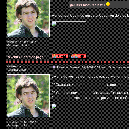
geniaux tes tutos Kat!!
Rendons à César ce qui est à César, on doit les 
_________________
Inscrit le: 21 Jan 2007
Messages: 424
Revenir en haut de page
Katherina
Posté le: Dim Aoû 26, 2007 8:57 am
Sujet du mess
Administratrice
J'viens de voir les dernières créas de Flo (on ne 
1/ Quand on veut retourner une juste une image da
2/ Y'a-t-il un moyen de ne faire apparaître que c
faire partie de vos ptits secrets que vous ne conf
_________________
Inscrit le: 21 Jan 2007
Messages: 424