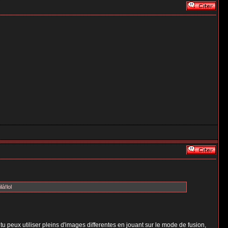
à!lol
 tu peux utiliser pleins d'images differentes en jouant sur le mode de fusion,