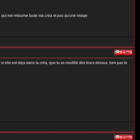
ail qui me retourne toute ma créa et pas qu'une image
 si elle est deja dans la créa, que tu as modifié des trucs dessus, ben pas le