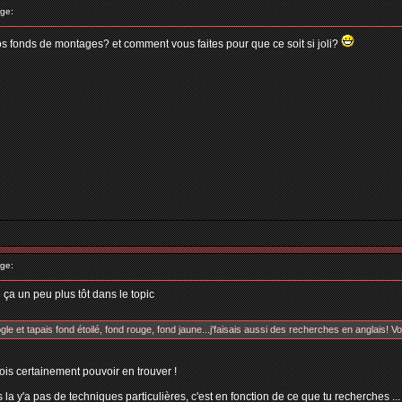
ge:
vos fonds de montages? et comment vous faites pour que ce soit si joli?
ge:
 ça un peu plus tôt dans le topic
gle et tapais fond étoilé, fond rouge, fond jaune...j'faisais aussi des recherches en anglais! Voil
tu dois certainement pouvoir en trouver !
 la y'a pas de techniques particulières, c'est en fonction de ce que tu recherches ...