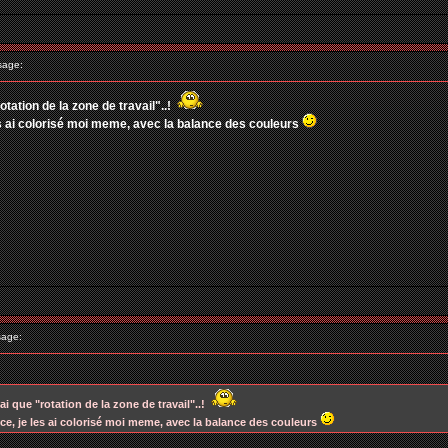
sage:
rotation de la zone de travail"..!
es ai colorisé moi meme, avec la balance des couleurs
age:
'ai que "rotation de la zone de travail"..!
ce, je les ai colorisé moi meme, avec la balance des couleurs