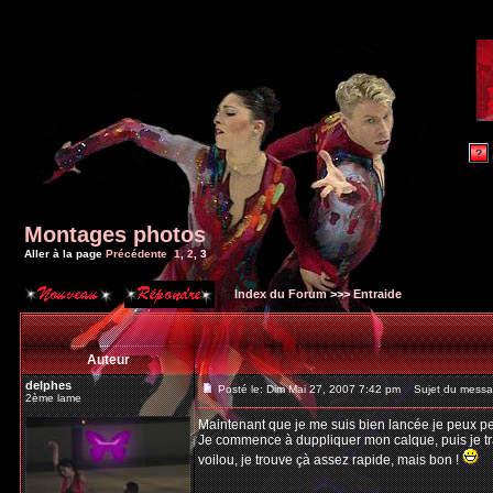
Montages photos
Aller à la page
Précédente
1
,
2
,
3
Index du Forum
>>>
Entraide
Auteur
delphes
Posté le: Dim Mai 27, 2007 7:42 pm
Sujet du messa
2ème lame
Maintenant que je me suis bien lancée je peux peu
Je commence à duppliquer mon calque, puis je trav
voilou, je trouve çà assez rapide, mais bon !