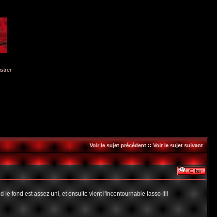
istrer
Voir le sujet précédent
::
Voir le sujet suivant
 fond est assez uni, et ensuite vient l'incontournable lasso !!!!