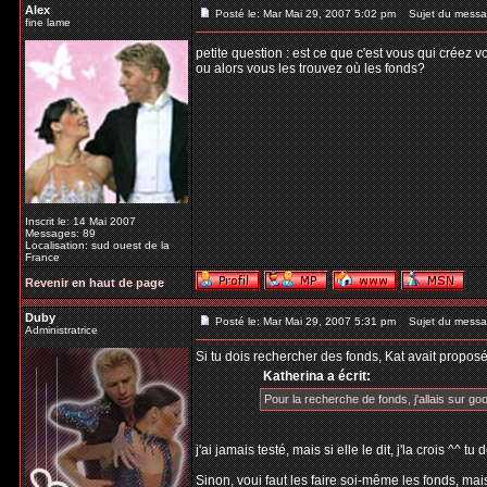
Alex
Posté le: Mar Mai 29, 2007 5:02 pm
Sujet du messa
fine lame
petite question : est ce que c'est vous qui créez 
ou alors vous les trouvez où les fonds?
Inscrit le: 14 Mai 2007
Messages: 89
Localisation: sud ouest de la
France
Revenir en haut de page
Duby
Posté le: Mar Mai 29, 2007 5:31 pm
Sujet du messa
Administratrice
Si tu dois rechercher des fonds, Kat avait proposé
Katherina a écrit:
Pour la recherche de fonds, j'allais sur goo
j'ai jamais testé, mais si elle le dit, j'la crois ^^ 
Sinon, voui faut les faire soi-même les fonds, mais