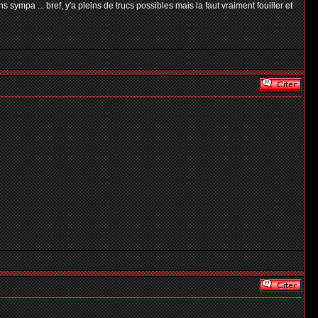
s sympa ... bref, y'a pleins de trucs possibles mais la faut vraiment fouiller et