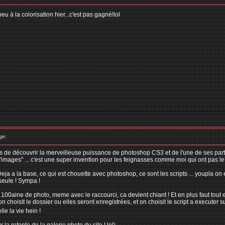
u à la colorisation hier...c'est pas gagné!lol
ge:
ens de découvrir la merveilleuse puissance de photoshop CS3 et de l'une de ses partic
r d'images" ... c'est une super invention pour les feignasses comme moi qui ont pas l
ja a la base, ce qui est chouette avec photoshop, ce sont les scripts ... youpla on e
seule ! Sympa !
 100aine de photo, meme avec le raccourci, ca devient chiant ! Et en plus faut tout en
n choisit le dossier ou elles seront enregistrées, et on choisit le script a executer sur
elle la vie hein !