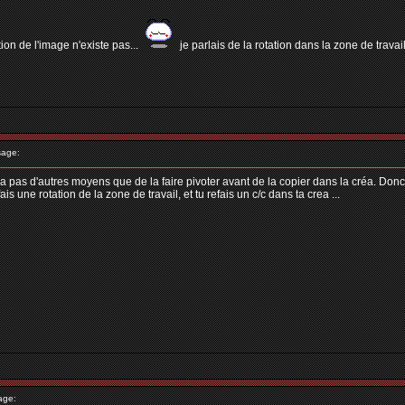
tion de l'image n'existe pas...
je parlais de la rotation dans la zone de trav
age:
'y a pas d'autres moyens que de la faire pivoter avant de la copier dans la créa. Donc
is une rotation de la zone de travail, et tu refais un c/c dans ta crea ...
age: