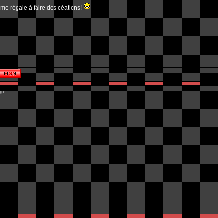
 me régale à faire des céations!
ge: