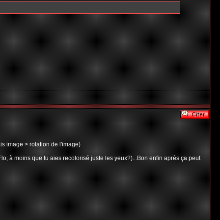
is image > rotation de l'image)
o, à moins que tu aies recolorisé juste les yeux?)...Bon enfin après ça peut