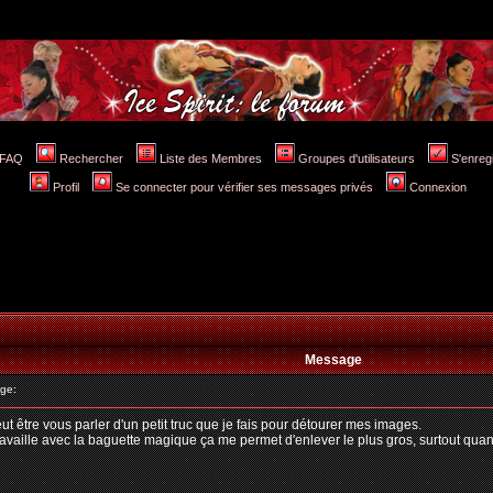
FAQ
Rechercher
Liste des Membres
Groupes d'utilisateurs
S'enreg
Profil
Se connecter pour vérifier ses messages privés
Connexion
Message
ge:
t être vous parler d'un petit truc que je fais pour détourer mes images.
aille avec la baguette magique ça me permet d'enlever le plus gros, surtout quand le