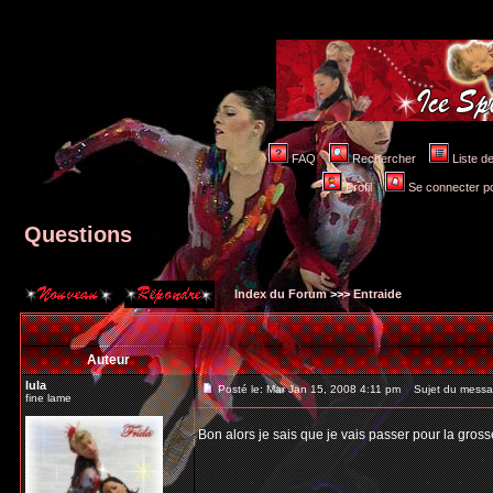
FAQ
Rechercher
Liste 
Profil
Se connecter po
Questions
Index du Forum
>>>
Entraide
Auteur
lula
Posté le: Mar Jan 15, 2008 4:11 pm
Sujet du messa
fine lame
Bon alors je sais que je vais passer pour la gross