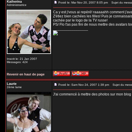
Katherina
Posté le: Mar Nov 20, 2007 8:05 pm
Sujet du mess
Administratrice
Ca y est j'vous ai repéré! raaaaahh comment j'ava
Z'étiez bien cachées les filles! Puis je connaissais
cachée par le logo de la TV russe!
PS/ Flo t'as pas fini de nous mettre des avatars t
_________________
Inscrit le: 21 Jan 2007
Messages: 424
Revenir en haut de page
Laurie
Posté le: Sam Nov 24, 2007 1:38 pm
Sujet du mess
2ème lame
J'ai commencé à mettre des photos sur mon blog