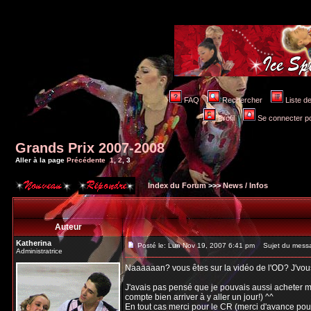
FAQ
Rechercher
Liste 
Profil
Se connecter po
Grands Prix 2007-2008
Aller à la page
Précédente
1
,
2
,
3
Index du Forum
>>>
News / Infos
Auteur
Katherina
Posté le: Lun Nov 19, 2007 6:41 pm
Sujet du mess
Administratrice
Naaaaaan? vous êtes sur la vidéo de l'OD? J'vous a
J'avais pas pensé que je pouvais aussi acheter ma
compte bien arriver à y aller un jour!) ^^
En tout cas merci pour le CR (merci d'avance pour 