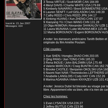
3 Tessa VIRTUE / Scott MOIR CAN 184.89
4 Meryl DAVIS / Charlie WHITE USA 179.69
5 Kimberly NAVARRO / Brent BOMMENTRE USA 
6 Lauren SENFT / Leif GISLASON CAN 149.39
7 Cathy REED / Chris REED JPN 144.17
8 Xintong HUANG / Xun ZHENG CHN 137.07
9 Xiaoyang YU / Chen WANG CHN 131.28
Inscrit le: 21 Jan 2007
10 Olga AKIMOVA / Alexander SHAKALOV UZB 1
Messages: 424
11 Laura MUNANA / Luke MUNANA MEX 115.46
12 Maria BOROUNOV / Evgeni BOROUNOV AUS
A noter: les danseurs américains Tanith Belbin e
originale du film Amélie Poulain.
Côté couples:
1 Xue SHEN / Hongbo ZHAO CHN 203.05
2 Qing PANG / Jian TONG CHN 185.33
3 Rena INOUE / John BALDWIN USA 175.48
4 Valerie MARCOUX / Craig BUNTIN CAN 162.7
5 Brooke CASTILE / Benjamin OKOLSKI USA 160
6 Naomi Nari NAM / Themistocles LEFTHERIS U
7 Anabelle LANGLOIS / Cody HAY CAN 152.26
8 Marina AGANINA / Artem KNYAZEV UZB 101.4
A noter: Jessica Dubé fut blessée au visage par l
libre. Apparement elle va bien, elle n'a rien de c
Chez les hommes:
1 Evan LYSACEK USA 226.27
2 Jeffrey BUTTLE CAN 223.96