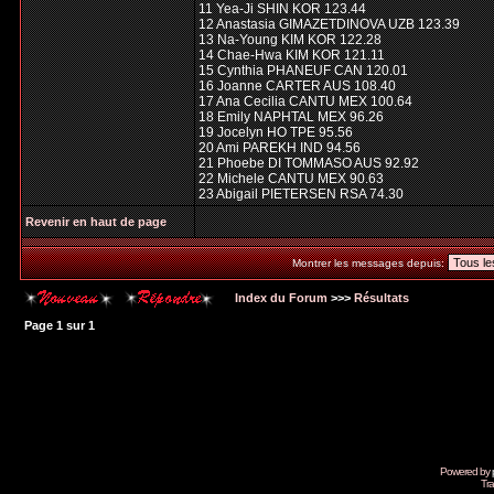
11 Yea-Ji SHIN KOR 123.44
12 Anastasia GIMAZETDINOVA UZB 123.39
13 Na-Young KIM KOR 122.28
14 Chae-Hwa KIM KOR 121.11
15 Cynthia PHANEUF CAN 120.01
16 Joanne CARTER AUS 108.40
17 Ana Cecilia CANTU MEX 100.64
18 Emily NAPHTAL MEX 96.26
19 Jocelyn HO TPE 95.56
20 Ami PAREKH IND 94.56
21 Phoebe DI TOMMASO AUS 92.92
22 Michele CANTU MEX 90.63
23 Abigail PIETERSEN RSA 74.30
Revenir en haut de page
Montrer les messages depuis:
Index du Forum
>>>
Résultats
Page
1
sur
1
Powered by
Tra