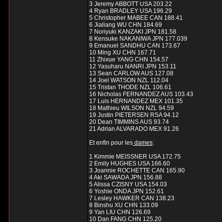
3 Jeremy ABBOTT USA 203.22
4 Ryan BRADLEY USA 196.29
5 Christopher MABEE CAN 188.41
6 Jialiang WU CHN 184.69
7 Noriyuki KANZAKI JPN 181.58
8 Kensuke NAKANIWA JPN 177.039
9 Emanuel SANDHU CAN 173.67
10 Ming XU CHN 167.71
11 Zhixue YANG CHN 154.57
12 Yasuharu NANRI JPN 153.11
13 Sean CARLOW AUS 127.08
14 Joel WATSON NZL 112.04
15 Tristan THODE NZL 106.61
16 Nicholas FERNANDEZ AUS 103.43
17 Luis HERNANDEZ MEX 101.35
18 Mathieu WILSON NZL 94.59
19 Justin PIETERSEN RSA 94.12
20 Dean TIMMINS AUS 93.74
21 Adrian ALVARADO MEX 91.26
Et enfin pour les
dames
:
1 Kimmie MEISSNER USA 172.75
2 Emily HUGHES USA 166.60
3 Joannie ROCHETTE CAN 165.90
4 Aki SAWADA JPN 156.88
5 Alissa CZISNY USA 154.03
6 Yoshie ONDA JPN 152.61
7 Lesley HAWKER CAN 138.23
8 Binshu XU CHN 133.09
9 Yan LIU CHN 126.69
10 Dan FANG CHN 125.20