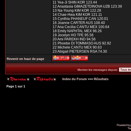
11 Yea-Ji SHIN KOR 123.44
12 Anastasia GIMAZETDINOVA UZB 123.39
13 Na-Young KIM KOR 122.28
14 Chae-Hwa KIM KOR 121.11
15 Cynthia PHANEUF CAN 120.01
16 Joanne CARTER AUS 108.40
17 Ana Cecilia CANTU MEX 100.64
18 Emily NAPHTAL MEX 96.26
19 Jocelyn HO TPE 95.56
20 Ami PAREKH IND 94.56
21 Phoebe DI TOMMASO AUS 92.92
22 Michele CANTU MEX 90.63
23 Abigail PIETERSEN RSA 74.30
Revenir en haut de page
Montrer les messages depuis:
Index du Forum
>>>
Résultats
Page
1
sur
1
Powered by
Tra