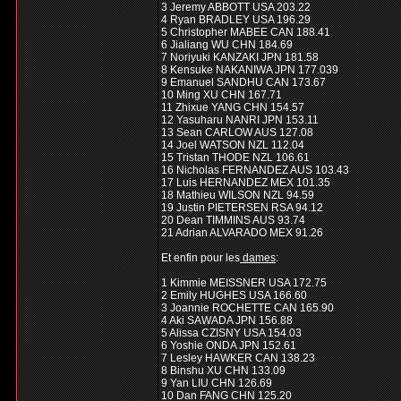
3 Jeremy ABBOTT USA 203.22
4 Ryan BRADLEY USA 196.29
5 Christopher MABEE CAN 188.41
6 Jialiang WU CHN 184.69
7 Noriyuki KANZAKI JPN 181.58
8 Kensuke NAKANIWA JPN 177.039
9 Emanuel SANDHU CAN 173.67
10 Ming XU CHN 167.71
11 Zhixue YANG CHN 154.57
12 Yasuharu NANRI JPN 153.11
13 Sean CARLOW AUS 127.08
14 Joel WATSON NZL 112.04
15 Tristan THODE NZL 106.61
16 Nicholas FERNANDEZ AUS 103.43
17 Luis HERNANDEZ MEX 101.35
18 Mathieu WILSON NZL 94.59
19 Justin PIETERSEN RSA 94.12
20 Dean TIMMINS AUS 93.74
21 Adrian ALVARADO MEX 91.26
Et enfin pour les
dames
:
1 Kimmie MEISSNER USA 172.75
2 Emily HUGHES USA 166.60
3 Joannie ROCHETTE CAN 165.90
4 Aki SAWADA JPN 156.88
5 Alissa CZISNY USA 154.03
6 Yoshie ONDA JPN 152.61
7 Lesley HAWKER CAN 138.23
8 Binshu XU CHN 133.09
9 Yan LIU CHN 126.69
10 Dan FANG CHN 125.20