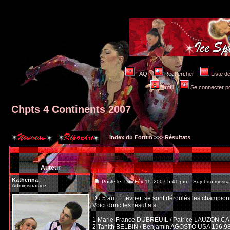
FAQ
Rechercher
Liste 
Profil
Se connecter po
Chpts 4 Continents 2007
Index du Forum
>>>
Résultats
Auteur
Katherina
Posté le: Dim Fév 11, 2007 5:41 pm
Sujet du messag
Administratrice
Du 5 au 11 février, se sont déroulés les champion
Voici donc les résultats:
1 Marie-France DUBREUIL / Patrice LAUZON CA
2 Tanith BELBIN / Benjamin AGOSTO USA 196.9