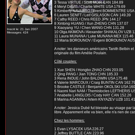
3 Tessa VIRTUE / Scott MOIR CAN 184.89
4 Meryl DAVIS / Charlie WHITE USA 179.69
5 Kimberly NAVARRO / Brent BOMMENTRE USA 
6 Lauren SENFT / Leif GISLASON CAN 149.39
7 Cathy REED / Chris REED JPN 144.17
8 Xintong HUANG / Xun ZHENG CHN 137.07
9 Xiaoyang YU / Chen WANG CHN 131.28
Inscrit le: 21 Jan 2007
10 Olga AKIMOVA / Alexander SHAKALOV UZB 1
Messages: 424
11 Laura MUNANA / Luke MUNANA MEX 115.46
12 Maria BOROUNOV / Evgeni BOROUNOV AUS
A noter: les danseurs américains Tanith Belbin e
originale du film Amélie Poulain.
Côté couples:
1 Xue SHEN / Hongbo ZHAO CHN 203.05
2 Qing PANG / Jian TONG CHN 185.33
3 Rena INOUE / John BALDWIN USA 175.48
4 Valerie MARCOUX / Craig BUNTIN CAN 162.7
5 Brooke CASTILE / Benjamin OKOLSKI USA 160
6 Naomi Nari NAM / Themistocles LEFTHERIS U
7 Anabelle LANGLOIS / Cody HAY CAN 152.26
8 Marina AGANINA / Artem KNYAZEV UZB 101.4
A noter: Jessica Dubé fut blessée au visage par l
libre. Apparement elle va bien, elle n'a rien de c
Chez les hommes:
1 Evan LYSACEK USA 226.27
2 Jeffrey BUTTLE CAN 223.96