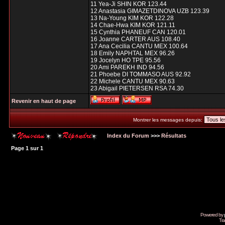
11 Yea-Ji SHIN KOR 123.44
12 Anastasia GIMAZETDINOVA UZB 123.39
13 Na-Young KIM KOR 122.28
14 Chae-Hwa KIM KOR 121.11
15 Cynthia PHANEUF CAN 120.01
16 Joanne CARTER AUS 108.40
17 Ana Cecilia CANTU MEX 100.64
18 Emily NAPHTAL MEX 96.26
19 Jocelyn HO TPE 95.56
20 Ami PAREKH IND 94.56
21 Phoebe DI TOMMASO AUS 92.92
22 Michele CANTU MEX 90.63
23 Abigail PIETERSEN RSA 74.30
Revenir en haut de page
Montrer les messages depuis:
Index du Forum
>>>
Résultats
Page
1
sur
1
Powered by
Tra