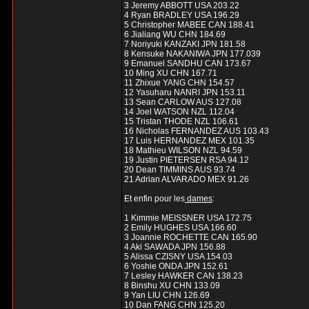
3 Jeremy ABBOTT USA 203.22
4 Ryan BRADLEY USA 196.29
5 Christopher MABEE CAN 188.41
6 Jialiang WU CHN 184.69
7 Noriyuki KANZAKI JPN 181.58
8 Kensuke NAKANIWA JPN 177.039
9 Emanuel SANDHU CAN 173.67
10 Ming XU CHN 167.71
11 Zhixue YANG CHN 154.57
12 Yasuharu NANRI JPN 153.11
13 Sean CARLOW AUS 127.08
14 Joel WATSON NZL 112.04
15 Tristan THODE NZL 106.61
16 Nicholas FERNANDEZ AUS 103.43
17 Luis HERNANDEZ MEX 101.35
18 Mathieu WILSON NZL 94.59
19 Justin PIETERSEN RSA 94.12
20 Dean TIMMINS AUS 93.74
21 Adrian ALVARADO MEX 91.26
Et enfin pour les
dames
:
1 Kimmie MEISSNER USA 172.75
2 Emily HUGHES USA 166.60
3 Joannie ROCHETTE CAN 165.90
4 Aki SAWADA JPN 156.88
5 Alissa CZISNY USA 154.03
6 Yoshie ONDA JPN 152.61
7 Lesley HAWKER CAN 138.23
8 Binshu XU CHN 133.09
9 Yan LIU CHN 126.69
10 Dan FANG CHN 125.20