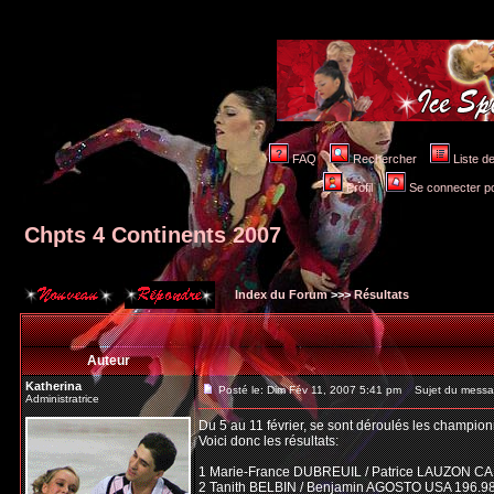
FAQ
Rechercher
Liste 
Profil
Se connecter po
Chpts 4 Continents 2007
Index du Forum
>>>
Résultats
Auteur
Katherina
Posté le: Dim Fév 11, 2007 5:41 pm
Sujet du messag
Administratrice
Du 5 au 11 février, se sont déroulés les champion
Voici donc les résultats:
1 Marie-France DUBREUIL / Patrice LAUZON CA
2 Tanith BELBIN / Benjamin AGOSTO USA 196.9