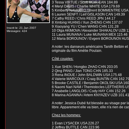
3 Tessa VIRTUE / Scott MOIR CAN 184.89
4 Meryl DAVIS / Charlie WHITE USA 179.69
5 Kimberly NAVARRO / Brent BOMMENTRE USA 
6 Lauren SENFT / Leif GISLASON CAN 149.39
7 Cathy REED / Chris REED JPN 144.17
8 Xintong HUANG / Xun ZHENG CHN 137.07
9 Xiaoyang YU / Chen WANG CHN 131.28
Inscrit le: 21 Jan 2007
10 Olga AKIMOVA / Alexander SHAKALOV UZB 1
Messages: 424
11 Laura MUNANA / Luke MUNANA MEX 115.46
12 Maria BOROUNOV / Evgeni BOROUNOV AUS
A noter: les danseurs américains Tanith Belbin e
originale du film Amélie Poulain.
Côté couples:
1 Xue SHEN / Hongbo ZHAO CHN 203.05
2 Qing PANG / Jian TONG CHN 185.33
3 Rena INOUE / John BALDWIN USA 175.48
4 Valerie MARCOUX / Craig BUNTIN CAN 162.7
5 Brooke CASTILE / Benjamin OKOLSKI USA 160
6 Naomi Nari NAM / Themistocles LEFTHERIS U
7 Anabelle LANGLOIS / Cody HAY CAN 152.26
8 Marina AGANINA / Artem KNYAZEV UZB 101.4
A noter: Jessica Dubé fut blessée au visage par l
libre. Apparement elle va bien, elle n'a rien de c
Chez les hommes:
1 Evan LYSACEK USA 226.27
2 Jeffrey BUTTLE CAN 223.96