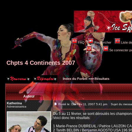
FAQ
Rechercher
Liste 
Profil
Se connecter po
Chpts 4 Continents 2007
Index du Forum
>>>
Résultats
Auteur
Katherina
Posté le: Dim Fév 11, 2007 5:41 pm
Sujet du messag
Administratrice
Du 5 au 11 février, se sont déroulés les champion
Voici donc les résultats:
1 Marie-France DUBREUIL / Patrice LAUZON CA
2 Tanith BELBIN / Benjamin AGOSTO USA 196.9