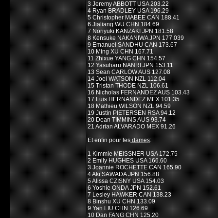
3 Jeremy ABBOTT USA 203.22
4 Ryan BRADLEY USA 196.29
5 Christopher MABEE CAN 188.41
6 Jialiang WU CHN 184.69
7 Noriyuki KANZAKI JPN 181.58
8 Kensuke NAKANIWA JPN 177.039
9 Emanuel SANDHU CAN 173.67
10 Ming XU CHN 167.71
11 Zhixue YANG CHN 154.57
12 Yasuharu NANRI JPN 153.11
13 Sean CARLOW AUS 127.08
14 Joel WATSON NZL 112.04
15 Tristan THODE NZL 106.61
16 Nicholas FERNANDEZ AUS 103.43
17 Luis HERNANDEZ MEX 101.35
18 Mathieu WILSON NZL 94.59
19 Justin PIETERSEN RSA 94.12
20 Dean TIMMINS AUS 93.74
21 Adrian ALVARADO MEX 91.26
Et enfin pour les
dames
:
1 Kimmie MEISSNER USA 172.75
2 Emily HUGHES USA 166.60
3 Joannie ROCHETTE CAN 165.90
4 Aki SAWADA JPN 156.88
5 Alissa CZISNY USA 154.03
6 Yoshie ONDA JPN 152.61
7 Lesley HAWKER CAN 138.23
8 Binshu XU CHN 133.09
9 Yan LIU CHN 126.69
10 Dan FANG CHN 125.20