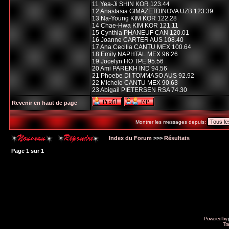
11 Yea-Ji SHIN KOR 123.44
12 Anastasia GIMAZETDINOVA UZB 123.39
13 Na-Young KIM KOR 122.28
14 Chae-Hwa KIM KOR 121.11
15 Cynthia PHANEUF CAN 120.01
16 Joanne CARTER AUS 108.40
17 Ana Cecilia CANTU MEX 100.64
18 Emily NAPHTAL MEX 96.26
19 Jocelyn HO TPE 95.56
20 Ami PAREKH IND 94.56
21 Phoebe DI TOMMASO AUS 92.92
22 Michele CANTU MEX 90.63
23 Abigail PIETERSEN RSA 74.30
Revenir en haut de page
Montrer les messages depuis:
Index du Forum
>>>
Résultats
Page
1
sur
1
Powered by
Tra