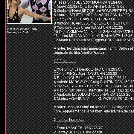
3 Tessa VIRTUE / Scott MOIR CAN 184.89
4 Meryl DAVIS / Charlie WHITE USA 179.69
5 Kimberly NAVARRO / Brent BOMMENTRE USA 
6 Lauren SENFT / Leif GISLASON CAN 149.39
7 Cathy REED / Chris REED JPN 144.17
8 Xintong HUANG / Xun ZHENG CHN 137.07
9 Xiaoyang YU / Chen WANG CHN 131.28
Inscrit le: 21 Jan 2007
10 Olga AKIMOVA / Alexander SHAKALOV UZB 1
Messages: 424
11 Laura MUNANA / Luke MUNANA MEX 115.46
12 Maria BOROUNOV / Evgeni BOROUNOV AUS
A noter: les danseurs américains Tanith Belbin e
originale du film Amélie Poulain.
Côté couples:
1 Xue SHEN / Hongbo ZHAO CHN 203.05
2 Qing PANG / Jian TONG CHN 185.33
3 Rena INOUE / John BALDWIN USA 175.48
4 Valerie MARCOUX / Craig BUNTIN CAN 162.7
5 Brooke CASTILE / Benjamin OKOLSKI USA 160
6 Naomi Nari NAM / Themistocles LEFTHERIS U
7 Anabelle LANGLOIS / Cody HAY CAN 152.26
8 Marina AGANINA / Artem KNYAZEV UZB 101.4
A noter: Jessica Dubé fut blessée au visage par l
libre. Apparement elle va bien, elle n'a rien de c
Chez les hommes:
1 Evan LYSACEK USA 226.27
2 Jeffrey BUTTLE CAN 223.96