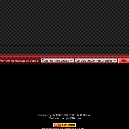
Montrer les messages depuis:
Powered by
phpBB
© 2001, 2005 phpBB Group
Traduction par :
phpBB-fr.com
Inscriptions bloqués / messages: 13886 / 0