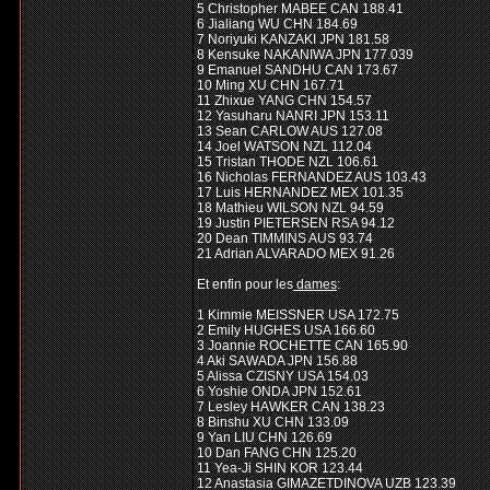
5 Christopher MABEE CAN 188.41
6 Jialiang WU CHN 184.69
7 Noriyuki KANZAKI JPN 181.58
8 Kensuke NAKANIWA JPN 177.039
9 Emanuel SANDHU CAN 173.67
10 Ming XU CHN 167.71
11 Zhixue YANG CHN 154.57
12 Yasuharu NANRI JPN 153.11
13 Sean CARLOW AUS 127.08
14 Joel WATSON NZL 112.04
15 Tristan THODE NZL 106.61
16 Nicholas FERNANDEZ AUS 103.43
17 Luis HERNANDEZ MEX 101.35
18 Mathieu WILSON NZL 94.59
19 Justin PIETERSEN RSA 94.12
20 Dean TIMMINS AUS 93.74
21 Adrian ALVARADO MEX 91.26
Et enfin pour les
dames
:
1 Kimmie MEISSNER USA 172.75
2 Emily HUGHES USA 166.60
3 Joannie ROCHETTE CAN 165.90
4 Aki SAWADA JPN 156.88
5 Alissa CZISNY USA 154.03
6 Yoshie ONDA JPN 152.61
7 Lesley HAWKER CAN 138.23
8 Binshu XU CHN 133.09
9 Yan LIU CHN 126.69
10 Dan FANG CHN 125.20
11 Yea-Ji SHIN KOR 123.44
12 Anastasia GIMAZETDINOVA UZB 123.39