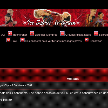
FAQ
Rechercher
Liste des Membres
Groupes d'utilisateurs
S'enreg
Profil
Se connecter pour vérifier ses messages privés
Connexion
Message
e: Chpts 4 Continents 2007
nats des 4 continents, une bonne occasion de voir où en est la concurrence en danse
N 198.59
8