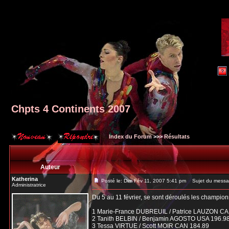
Chpts 4 Continents 2007
Index du Forum
>>>
Résultats
Auteur
Katherina
Posté le: Dim Fév 11, 2007 5:41 pm
Sujet du messag
Administratrice
Du 5 au 11 février, se sont déroulés les champion
1 Marie-France DUBREUIL / Patrice LAUZON CA
2 Tanith BELBIN / Benjamin AGOSTO USA 196.9
3 Tessa VIRTUE / Scott MOIR CAN 184.89