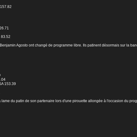
157.82
26.71
 83.52
 Benjamin Agosto ont changé de programme libre. Ils patinent désormais sur la band
9
.04
SA 153.39
1
a lame du patin de son partenaire lors d'une pirouette allongée à l'occasion du prog