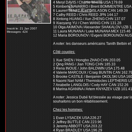
4 Meryl DAVIS / Charlie WHITE USA 179.69
5 Kimberly NAVARRO / Brent BOMMENTRE USA 
6 Lauren SENFT / Leif GISLASON CAN 149.39
7 Cathy REED / Chris REED JPN 144.17
8 Xintong HUANG / Xun ZHENG CHN 137.07
9 Xiaoyang YU / Chen WANG CHN 131.28
10 Olga AKIMOVA / Alexander SHAKALOV UZB 1
Inscrit le: 21 Jan 2007
11 Laura MUNANA / Luke MUNANA MEX 115.46
Messages: 424
12 Maria BOROUNOV / Evgeni BOROUNOV AUS
A noter: les danseurs américains Tanith Belbin et
Côté couples:
1 Xue SHEN / Hongbo ZHAO CHN 203.05
2 Qing PANG / Jian TONG CHN 185.33
3 Rena INOUE / John BALDWIN USA 175.48
4 Valerie MARCOUX / Craig BUNTIN CAN 162.7
5 Brooke CASTILE / Benjamin OKOLSKI USA 160
6 Naomi Nari NAM / Themistocles LEFTHERIS U
7 Anabelle LANGLOIS / Cody HAY CAN 152.26
8 Marina AGANINA / Artem KNYAZEV UZB 101.4
A noter: Jessica Dubé fut blessée au visage par l
souhaitons un bon rétablissement.
Chez les hommes:
1 Evan LYSACEK USA 226.27
2 Jeffrey BUTTLE CAN 223.96
3 Jeremy ABBOTT USA 203.22
4 Ryan BRADLEY USA 196.29