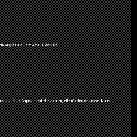
e originale du film Amélie Poulain.
ramme libre. Apparement elle va bien, elle n'a rien de cassé. Nous lui