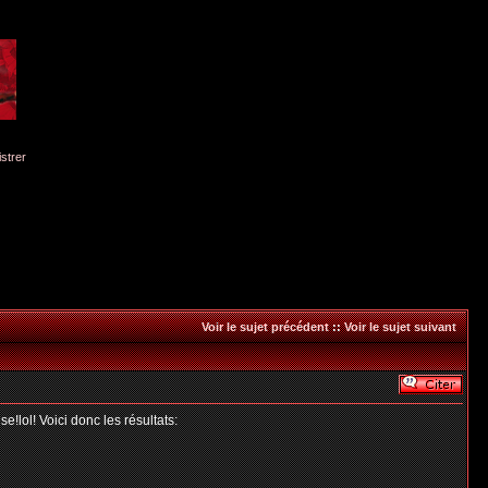
istrer
Voir le sujet précédent
::
Voir le sujet suivant
!lol! Voici donc les résultats: