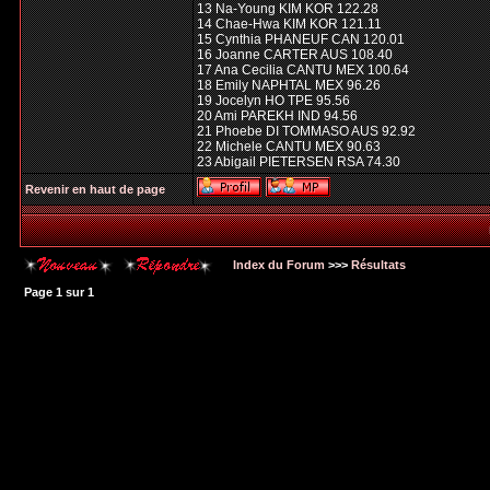
13 Na-Young KIM KOR 122.28
14 Chae-Hwa KIM KOR 121.11
15 Cynthia PHANEUF CAN 120.01
16 Joanne CARTER AUS 108.40
17 Ana Cecilia CANTU MEX 100.64
18 Emily NAPHTAL MEX 96.26
19 Jocelyn HO TPE 95.56
20 Ami PAREKH IND 94.56
21 Phoebe DI TOMMASO AUS 92.92
22 Michele CANTU MEX 90.63
23 Abigail PIETERSEN RSA 74.30
Revenir en haut de page
Index du Forum
>>>
Résultats
Page
1
sur
1