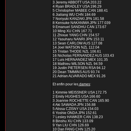
3 Jeremy ABBOTT USA 203.22
4 Ryan BRADLEY USA 196.29
5 Christopher MABEE CAN 188.41
6 Jialiang WU CHN 184.69
7 Noriyuki KANZAKI JPN 181.58
8 Kensuke NAKANIWA JPN 177.039
9 Emanuel SANDHU CAN 173.67
10 Ming XU CHN 167.71
11 Zhixue YANG CHN 154.57
12 Yasuharu NANRI JPN 153.11
13 Sean CARLOW AUS 127.08
14 Joel WATSON NZL 112.04
15 Tristan THODE NZL 106.61
16 Nicholas FERNANDEZ AUS 103.43
17 Luis HERNANDEZ MEX 101.35
18 Mathieu WILSON NZL 94.59
19 Justin PIETERSEN RSA 94.12
20 Dean TIMMINS AUS 93.74
21 Adrian ALVARADO MEX 91.26
Et enfin pour les
dames
:
1 Kimmie MEISSNER USA 172.75
2 Emily HUGHES USA 166.60
3 Joannie ROCHETTE CAN 165.90
4 Aki SAWADA JPN 156.88
5 Alissa CZISNY USA 154.03
6 Yoshie ONDA JPN 152.61
7 Lesley HAWKER CAN 138.23
8 Binshu XU CHN 133.09
9 Yan LIU CHN 126.69
10 Dan FANG CHN 125.20