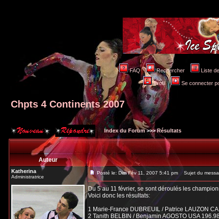
FAQ
Rechercher
Liste 
Profil
Se connecter po
Chpts 4 Continents 2007
Index du Forum
>>>
Résultats
Auteur
Katherina
Posté le: Dim Fév 11, 2007 5:41 pm
Sujet du messag
Administratrice
Du 5 au 11 février, se sont déroulés les champion
Voici donc les résultats:
1 Marie-France DUBREUIL / Patrice LAUZON CA
2 Tanith BELBIN / Benjamin AGOSTO USA 196.9