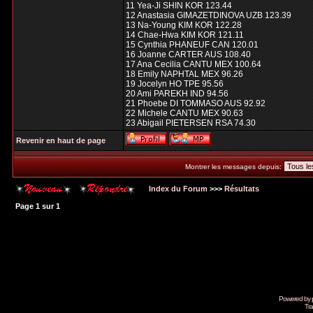
11 Yea-Ji SHIN KOR 123.44
12 Anastasia GIMAZETDINOVA UZB 123.39
13 Na-Young KIM KOR 122.28
14 Chae-Hwa KIM KOR 121.11
15 Cynthia PHANEUF CAN 120.01
16 Joanne CARTER AUS 108.40
17 Ana Cecilia CANTU MEX 100.64
18 Emily NAPHTAL MEX 96.26
19 Jocelyn HO TPE 95.56
20 Ami PAREKH IND 94.56
21 Phoebe DI TOMMASO AUS 92.92
22 Michele CANTU MEX 90.63
23 Abigail PIETERSEN RSA 74.30
Revenir en haut de page
Montrer les messages depuis:
Index du Forum
>>>
Résultats
Page
1
sur
1
Powered by
Tra