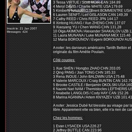
3 Tessa VIRTUE / Scott MOIR CAN 184.89
4 Meryl DAVIS / Charlie WHITE USA 179.69
5 Kimberly NAVARRO / Brent BOMMENTRE USA 
6 Lauren SENFT / Leif GISLASON CAN 149.39
7 Cathy REED / Chris REED JPN 144.17
8 Xintong HUANG / Xun ZHENG CHN 137.07
9 Xiaoyang YU / Chen WANG CHN 131.28
Inscrit le: 21 Jan 2007
10 Olga AKIMOVA / Alexander SHAKALOV UZB 1
Messages: 424
11 Laura MUNANA / Luke MUNANA MEX 115.46
12 Maria BOROUNOV / Evgeni BOROUNOV AUS
A noter: les danseurs américains Tanith Belbin e
originale du film Amélie Poulain.
Côté couples:
1 Xue SHEN / Hongbo ZHAO CHN 203.05
2 Qing PANG / Jian TONG CHN 185.33
3 Rena INOUE / John BALDWIN USA 175.48
4 Valerie MARCOUX / Craig BUNTIN CAN 162.7
5 Brooke CASTILE / Benjamin OKOLSKI USA 160
6 Naomi Nari NAM / Themistocles LEFTHERIS U
7 Anabelle LANGLOIS / Cody HAY CAN 152.26
8 Marina AGANINA / Artem KNYAZEV UZB 101.4
A noter: Jessica Dubé fut blessée au visage par l
libre. Apparement elle va bien, elle n'a rien de c
Chez les hommes:
1 Evan LYSACEK USA 226.27
2 Jeffrey BUTTLE CAN 223.96