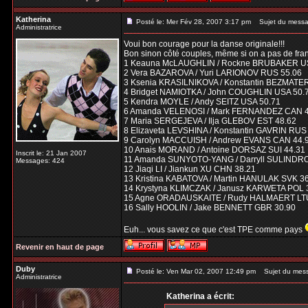
Katherina
Posté le: Mer Fév 28, 2007 3:17 pm
Sujet du messa
Administratrice
Voui bon courage pour la danse originale!!!
Bon sinon côté couples, même si on a pas de fran
1 Keauna McLAUGHLIN / Rockne BRUBAKER U
2 Vera BAZAROVA / Yuri LARIONOV RUS 55.06
3 Ksenia KRASILNIKOVA / Konstantin BEZMATE
4 Bridget NAMIOTKA / John COUGHLIN USA 50.
5 Kendra MOYLE / Andy SEITZ USA 50.71
6 Amanda VELENOSI / Mark FERNANDEZ CAN 4
7 Maria SERGEJEVA / Ilja GLEBOV EST 48.62
8 Elizaveta LEVSHINA / Konstantin GAVRIN RUS
9 Carolyn MACCUISH / Andrew EVANS CAN 44.
10 Anais MORAND / Antoine DORSAZ SUI 44.31
Inscrit le: 21 Jan 2007
11 Amanda SUNYOTO-YANG / Darryll SULINDR
Messages: 424
12 Jiaqi LI / Jiankun XU CHN 38.21
13 Kristina KABATOVA / Martin HANULAK SVK 3
14 Krystyna KLIMCZAK / Janusz KARWETA POL 
15 Agne ORADAUSKAITE / Rudy HALMAERT LTU
16 Sally HOOLIN / Jake BENNETT GBR 30.90
Euh... vous savez ce que c'est TPE comme pays
Revenir en haut de page
Duby
Posté le: Ven Mar 02, 2007 12:49 pm
Sujet du mes
Administratrice
Katherina a écrit: