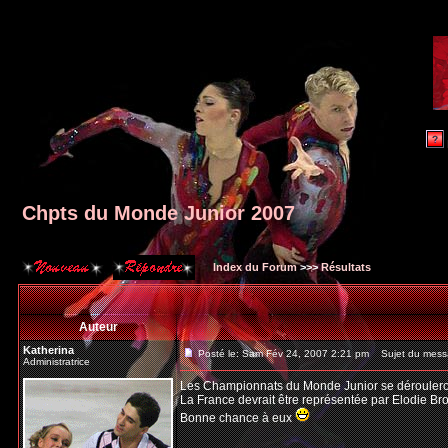
Chpts du Monde Junior 2007
Index du Forum
>>>
Résultats
Auteur
Katherina
Posté le: Sam Fév 24, 2007 2:21 pm
Sujet du messa
Administratrice
Les Championnats du Monde Junior se dérouleron
La France devrait être représentée par Elodie Br
Bonne chance à eux