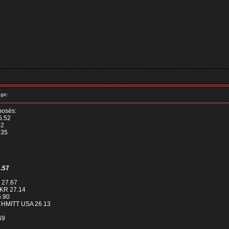
ge:
posés:
5.52
42
.35
.57
 27.67
KR 27.14
6.90
CHMITT USA 26.13
69