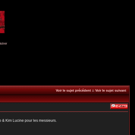
istrer
Voir le sujet précédent
::
Voir le sujet suivant
o & Kim Lucine pour les messieurs.