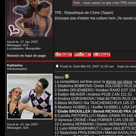
Euh... vous savez ce que c'est TPE com
TPE : République de Chine (Taipei)
(j'essaye pas d'etaler ma culture hein, j'le savais 
Inscrit le: 17 Jan 2007
Messages: 412
Localisation: Montpellier
Revenir en haut de page
Katherina
Posté le: Sam Mar 03, 2007 11:02 am
Sujet du mes
Administratrice
Merci
La compétition est finie pour la
danse sur glace
, 
1 Ekaterina BOBROVA / Dmitri SOLOVIEV RUS 1
2 Grethe GRUENBERG / Kristian RAND EST 154
3 Kaitlyn WEAVER / Andrew POJE CAN 151.51
4 Kristina GORSHKOVA / Vitali BUTIKOV RUS 14
5 Maria MONKO / Ilia TKACHENKO RUS 145.37
6 Madison HUBBELL / Keiffer HUBBELL USA 14
7
Elodie BROUILLER / Benoit RICHAUD FRA 14
8 Camilla PISTORELLO / Matteo ZANNI ITA 142.
9 Vanessa CRONE / Paul POIRIER CAN 136.09
10 Carolina HERMANN / Daniel HERMANN GER
Inscrit le: 21 Jan 2007
Messages: 424
11 Lynn KRIENGKRAIRUT / Logan GIULIETTI-S
12 Nadezhda FROLENKOVA / Mikhail KASALO U