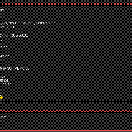
ge:
çais, résultats du programme court:
SA 57.00
RNIKH RUS 53.01
76
9.56
 46.85
90
O-YANG TPE 40.56
6.97
35.04
 31.81
sage: