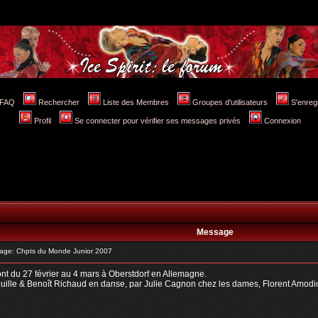
FAQ
Rechercher
Liste des Membres
Groupes d'utilisateurs
S'enreg
Profil
Se connecter pour vérifier ses messages privés
Connexion
Message
ge: Chpts du Monde Junior 2007
t du 27 février au 4 mars à Oberstdorf en Allemagne.
ouille & Benoît Richaud en danse, par Julie Cagnon chez les dames, Florent Amodi