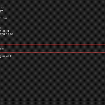
.08
.87
21.04
8
 20.33
RSA 18.08
ge:
ginales !!!