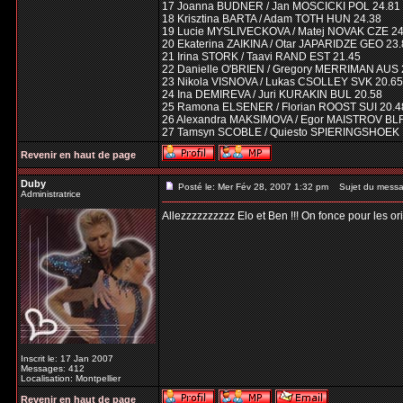
17 Joanna BUDNER / Jan MOSCICKI POL 24.81
18 Krisztina BARTA / Adam TOTH HUN 24.38
19 Lucie MYSLIVECKOVA / Matej NOVAK CZE 24
20 Ekaterina ZAIKINA / Otar JAPARIDZE GEO 23
21 Irina STORK / Taavi RAND EST 21.45
22 Danielle O'BRIEN / Gregory MERRIMAN AUS 
23 Nikola VISNOVA / Lukas CSOLLEY SVK 20.65
24 Ina DEMIREVA / Juri KURAKIN BUL 20.58
25 Ramona ELSENER / Florian ROOST SUI 20.4
26 Alexandra MAKSIMOVA / Egor MAISTROV BLR
27 Tamsyn SCOBLE / Quiesto SPIERINGSHOEK 
Revenir en haut de page
Duby
Posté le: Mer Fév 28, 2007 1:32 pm
Sujet du messa
Administratrice
Allezzzzzzzzzz Elo et Ben !!! On fonce pour les ori
Inscrit le: 17 Jan 2007
Messages: 412
Localisation: Montpellier
Revenir en haut de page