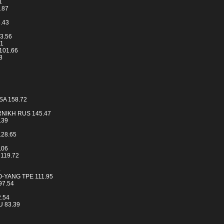
1
.87
8.43
3.56
01
101.66
8
SA 158.72
RNIKH RUS 145.47
.39
28.65
.06
 119.72
4
O-YANG TPE 111.95
97.54
2.54
 83.39