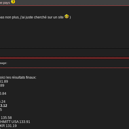
me pays
pas non plus, j'ai juste cherché sur un site
)
sage:
voici les résultats finaux:
61.89
.89
6.84
5.24
3.12
45
 135.58
CHMITT USA 133.91
KR 131.19