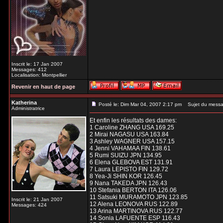
Inscrit le: 17 Jan 2007
Messages: 412
Localisation: Montpellier
Revenir en haut de page
Katherina
Posté le: Dim Mar 04, 2007 2:17 pm
Sujet du messa
Administratrice
Et enfin les résultats des dames:
1 Caroline ZHANG USA 169.25
2 Mirai NAGASU USA 163.84
3 Ashley WAGNER USA 157.15
4 Jenni VAHAMAA FIN 138.61
5 Rumi SUIZU JPN 134.95
6 Elena GLEBOVA EST 131.91
7 Laura LEPISTO FIN 129.72
8 Yea-Ji SHIN KOR 126.45
9 Nana TAKEDA JPN 126.43
10 Stefania BERTON ITA 126.06
11 Satsuki MURAMOTO JPN 123.85
Inscrit le: 21 Jan 2007
12 Alena LEONOVA RUS 122.89
Messages: 424
13 Arina MARTINOVA RUS 122.77
14 Sonia LAFUENTE ESP 116.43