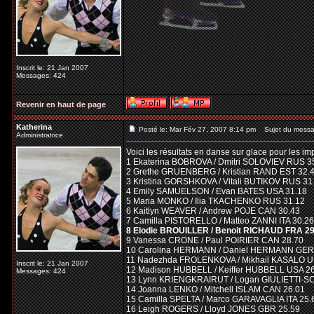
Inscrit le: 21 Jan 2007
Messages: 424
Revenir en haut de page
Katherina
Posté le: Mar Fév 27, 2007 8:14 pm
Sujet du messa
Administratrice
Voici les résultats en danse sur glace pour les im
1 Ekaterina BOBROVA / Dmitri SOLOVIEV RUS 3
2 Grethe GRUENBERG / Kristian RAND EST 32.
3 Kristina GORSHKOVA / Vitali BUTIKOV RUS 31
4 Emily SAMUELSON / Evan BATES USA 31.18
5 Maria MONKO / Ilia TKACHENKO RUS 31.12
6 Kaitlyn WEAVER / Andrew POJE CAN 30.43
7 Camilla PISTORELLO / Matteo ZANNI ITA 30.26
8 Elodie BROUILLER / Benoit RICHAUD FRA 29
9 Vanessa CRONE / Paul POIRIER CAN 28.70
10 Carolina HERMANN / Daniel HERMANN GER
11 Nadezhda FROLENKOVA / Mikhail KASALO U
Inscrit le: 21 Jan 2007
12 Madison HUBBELL / Keiffer HUBBELL USA 2
Messages: 424
13 Lynn KRIENGKRAIRUT / Logan GIULIETTI-S
14 Joanna LENKO / Mitchell ISLAM CAN 26.01
15 Camilla SPELTA / Marco GARAVAGLIA ITA 25.
16 Leigh ROGERS / Lloyd JONES GBR 25.59