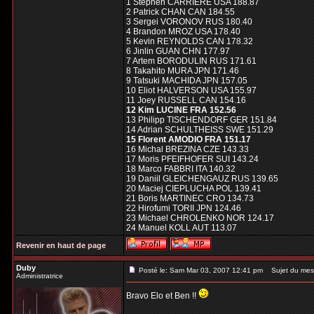
1 Stephen CARRIERE USA 188.87
2 Patrick CHAN CAN 184.55
3 Sergei VORONOV RUS 180.40
4 Brandon MROZ USA 178.40
5 Kevin REYNOLDS CAN 178.32
6 Jinlin GUAN CHN 177.97
7 Artem BORODULIN RUS 171.61
8 Takahito MURA JPN 171.46
9 Tatsuki MACHIDA JPN 157.05
10 Eliot HALVERSON USA 155.97
11 Joey RUSSELL CAN 154.16
12 Kim LUCINE FRA 152.56
13 Philipp TISCHENDORF GER 151.84
14 Adrian SCHULTHEISS SWE 151.29
15 Florent AMODIO FRA 151.17
16 Michal BREZINA CZE 143.33
17 Moris PFEIFHOFER SUI 143.24
18 Marco FABBRI ITA 140.32
19 Daniil GLEICHENGAUZ RUS 139.65
20 Maciej CIEPLUCHA POL 139.41
21 Boris MARTINEC CRO 134.73
22 Hirofumi TORII JPN 124.46
23 Michael CHROLENKO NOR 124.17
24 Manuel KOLL AUT 113.07
Revenir en haut de page
Duby
Posté le: Sam Mar 03, 2007 12:41 pm
Sujet du mes
Administratrice
Bravo Elo et Ben !!