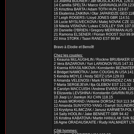
13 Joanna BUDNER / Jan MOSCICKI POL 126.0
14 Camilla SPELTA / Marco GARAVAGLIA ITA 123
15 Krisztina BARTA / Adam TOTH HUN 119.67
16 Ekaterina ZAIKINA / Otar JAPARIDZE GEO 11
17 Leigh ROGERS / Lloyd JONES GBR 114.51
18 Lucie MYSLIVECKOVA / Matej NOVAK CZE 11
19 Nikola VISNOVA / Lukas CSOLLEY SVK 107.
20 Danielle O'BRIEN / Gregory MERRIMAN AUS 
21 Ramona ELSENER / Florian ROOST SUI 99.9
22 Irina STORK / Taavi RAND EST 99.94
Bravo à Elodie et Benoît!
Chez les couples:
1 Keauna McLAUGHLIN / Rockne BRUBAKER U
2 Vera BAZAROVA / Yuri LARIONOV RUS 147.31
3 Ksenia KRASILNIKOVA / Konstantin BEZMATE
4 Bridget NAMIOTKA / John COUGHLIN USA 141
5 Kendra MOYLE / Andy SEITZ USA 129.03
6 Amanda VELENOSI / Mark FERNANDEZ CAN 1
7 Maria SERGEJEVA / Ilja GLEBOV EST 121.32
8 Carolyn MACCUISH / Andrew EVANS CAN 120
9 Elizaveta LEVSHINA / Konstantin GAVRIN RUS
10 Jiaqi LI / Jiankun XU CHN 118.15
11 Anais MORAND / Antoine DORSAZ SUI 113.3
12 Amanda SUNYOTO-YANG / Darryll SULINDR
13 Krystyna KLIMCZAK / Janusz KARWETA POL 
14 Sally HOOLIN / Jake BENNETT GBR 94.42
15 Kristina KABATOVA / Martin HANULAK SVK 9
16 Agne ORADAUSKAITE / Rudy HALMAERT LTU
Côté hommes: