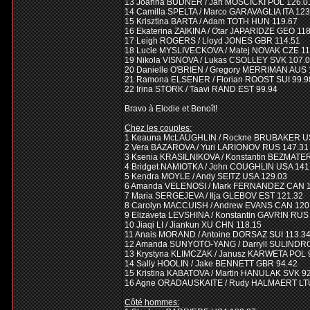
13 Joanna BUDNER / Jan MOSCICKI POL 126.0
14 Camilla SPELTA / Marco GARAVAGLIA ITA 123
15 Krisztina BARTA / Adam TOTH HUN 119.67
16 Ekaterina ZAIKINA / Otar JAPARIDZE GEO 11
17 Leigh ROGERS / Lloyd JONES GBR 114.51
18 Lucie MYSLIVECKOVA / Matej NOVAK CZE 11
19 Nikola VISNOVA / Lukas CSOLLEY SVK 107.
20 Danielle O'BRIEN / Gregory MERRIMAN AUS 
21 Ramona ELSENER / Florian ROOST SUI 99.9
22 Irina STORK / Taavi RAND EST 99.94
Bravo à Elodie et Benoît!
Chez les couples:
1 Keauna McLAUGHLIN / Rockne BRUBAKER U
2 Vera BAZAROVA / Yuri LARIONOV RUS 147.31
3 Ksenia KRASILNIKOVA / Konstantin BEZMATE
4 Bridget NAMIOTKA / John COUGHLIN USA 141
5 Kendra MOYLE / Andy SEITZ USA 129.03
6 Amanda VELENOSI / Mark FERNANDEZ CAN 1
7 Maria SERGEJEVA / Ilja GLEBOV EST 121.32
8 Carolyn MACCUISH / Andrew EVANS CAN 120
9 Elizaveta LEVSHINA / Konstantin GAVRIN RUS
10 Jiaqi LI / Jiankun XU CHN 118.15
11 Anais MORAND / Antoine DORSAZ SUI 113.3
12 Amanda SUNYOTO-YANG / Darryll SULINDR
13 Krystyna KLIMCZAK / Janusz KARWETA POL 
14 Sally HOOLIN / Jake BENNETT GBR 94.42
15 Kristina KABATOVA / Martin HANULAK SVK 9
16 Agne ORADAUSKAITE / Rudy HALMAERT LTU
Côté hommes: