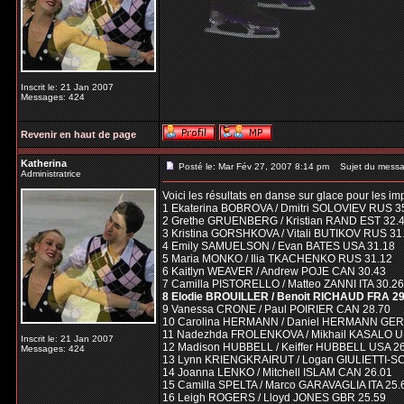
Inscrit le: 21 Jan 2007
Messages: 424
Revenir en haut de page
Katherina
Posté le: Mar Fév 27, 2007 8:14 pm
Sujet du messa
Administratrice
Voici les résultats en danse sur glace pour les im
1 Ekaterina BOBROVA / Dmitri SOLOVIEV RUS 3
2 Grethe GRUENBERG / Kristian RAND EST 32.
3 Kristina GORSHKOVA / Vitali BUTIKOV RUS 31
4 Emily SAMUELSON / Evan BATES USA 31.18
5 Maria MONKO / Ilia TKACHENKO RUS 31.12
6 Kaitlyn WEAVER / Andrew POJE CAN 30.43
7 Camilla PISTORELLO / Matteo ZANNI ITA 30.26
8 Elodie BROUILLER / Benoit RICHAUD FRA 29
9 Vanessa CRONE / Paul POIRIER CAN 28.70
10 Carolina HERMANN / Daniel HERMANN GER
11 Nadezhda FROLENKOVA / Mikhail KASALO U
Inscrit le: 21 Jan 2007
12 Madison HUBBELL / Keiffer HUBBELL USA 2
Messages: 424
13 Lynn KRIENGKRAIRUT / Logan GIULIETTI-S
14 Joanna LENKO / Mitchell ISLAM CAN 26.01
15 Camilla SPELTA / Marco GARAVAGLIA ITA 25.
16 Leigh ROGERS / Lloyd JONES GBR 25.59