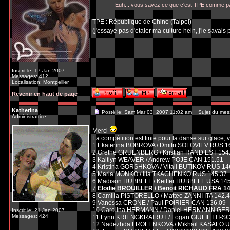
Euh... vous savez ce que c'est TPE comme 
TPE : République de Chine (Taipei)
(j'essaye pas d'etaler ma culture hein, j'le savais 
Inscrit le: 17 Jan 2007
Messages: 412
Localisation: Montpellier
Revenir en haut de page
Katherina
Posté le: Sam Mar 03, 2007 11:02 am
Sujet du mes
Administratrice
Merci
La compétition est finie pour la
danse sur glace
, 
1 Ekaterina BOBROVA / Dmitri SOLOVIEV RUS 1
2 Grethe GRUENBERG / Kristian RAND EST 154
3 Kaitlyn WEAVER / Andrew POJE CAN 151.51
4 Kristina GORSHKOVA / Vitali BUTIKOV RUS 14
5 Maria MONKO / Ilia TKACHENKO RUS 145.37
6 Madison HUBBELL / Keiffer HUBBELL USA 14
7
Elodie BROUILLER / Benoit RICHAUD FRA 14
8 Camilla PISTORELLO / Matteo ZANNI ITA 142.
9 Vanessa CRONE / Paul POIRIER CAN 136.09
10 Carolina HERMANN / Daniel HERMANN GER
Inscrit le: 21 Jan 2007
Messages: 424
11 Lynn KRIENGKRAIRUT / Logan GIULIETTI-S
12 Nadezhda FROLENKOVA / Mikhail KASALO U