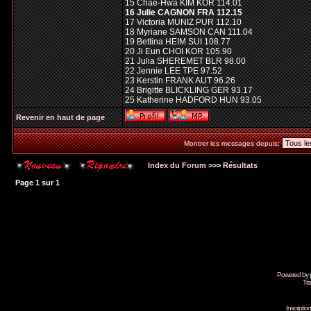
15 Chae-Hwa KIM KOR 114.01
16 Julie CAGNON FRA 112.15
17 Victoria MUNIZ PUR 112.10
18 Myriane SAMSON CAN 111.04
19 Bettina HEIM SUI 108.77
20 Ji Eun CHOI KOR 105.90
21 Julia SHEREMET BLR 98.00
22 Jennie LEE TPE 97.52
23 Kerstin FRANK AUT 96.26
24 Brigitte BLICKLING GER 93.17
25 Katherine HADFORD HUN 93.05
Revenir en haut de page
Montrer les messages depuis:
Index du Forum
>>>
Résultats
Page
1
sur
1
Powered by
Tra
Inscripti