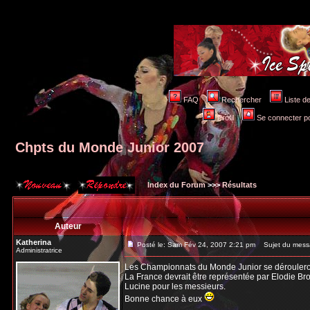
FAQ
Rechercher
Liste 
Profil
Se connecter po
Chpts du Monde Junior 2007
Index du Forum
>>>
Résultats
Auteur
Katherina
Posté le: Sam Fév 24, 2007 2:21 pm
Sujet du messa
Administratrice
Les Championnats du Monde Junior se dérouleron
La France devrait être représentée par Elodie B
Lucine pour les messieurs.
Bonne chance à eux