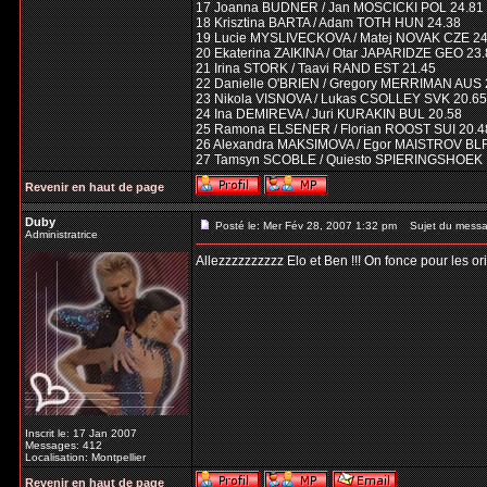
17 Joanna BUDNER / Jan MOSCICKI POL 24.81
18 Krisztina BARTA / Adam TOTH HUN 24.38
19 Lucie MYSLIVECKOVA / Matej NOVAK CZE 24
20 Ekaterina ZAIKINA / Otar JAPARIDZE GEO 23
21 Irina STORK / Taavi RAND EST 21.45
22 Danielle O'BRIEN / Gregory MERRIMAN AUS 
23 Nikola VISNOVA / Lukas CSOLLEY SVK 20.65
24 Ina DEMIREVA / Juri KURAKIN BUL 20.58
25 Ramona ELSENER / Florian ROOST SUI 20.4
26 Alexandra MAKSIMOVA / Egor MAISTROV BLR
27 Tamsyn SCOBLE / Quiesto SPIERINGSHOEK 
Revenir en haut de page
Duby
Posté le: Mer Fév 28, 2007 1:32 pm
Sujet du messa
Administratrice
Allezzzzzzzzzz Elo et Ben !!! On fonce pour les ori
Inscrit le: 17 Jan 2007
Messages: 412
Localisation: Montpellier
Revenir en haut de page