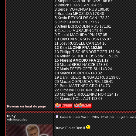
1 Stephen CARRIERE USA 188.87
2 Patrick CHAN CAN 184.55
3 Sergei VORONOV RUS 180.40
4 Brandon MROZ USA 178.40
5 Kevin REYNOLDS CAN 178.32
6 Jinlin GUAN CHN 177.97
7 Artem BORODULIN RUS 171.61
8 Takahito MURA JPN 171.46
9 Tatsuki MACHIDA JPN 157.05
10 Eliot HALVERSON USA 155.97
11 Joey RUSSELL CAN 154.16
12 Kim LUCINE FRA 152.56
13 Philipp TISCHENDORF GER 151.84
14 Adrian SCHULTHEISS SWE 151.29
15 Florent AMODIO FRA 151.17
16 Michal BREZINA CZE 143.33
17 Moris PFEIFHOFER SUI 143.24
18 Marco FABBRI ITA 140.32
19 Daniil GLEICHENGAUZ RUS 139.65
20 Maciej CIEPLUCHA POL 139.41
21 Boris MARTINEC CRO 134.73
22 Hirofumi TORII JPN 124.46
23 Michael CHROLENKO NOR 124.17
24 Manuel KOLL AUT 113.07
Revenir en haut de page
Duby
Posté le: Sam Mar 03, 2007 12:41 pm
Sujet du mes
Administratrice
Bravo Elo et Ben !!