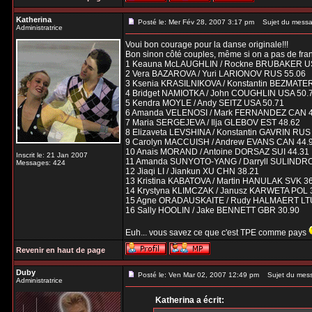
Katherina
Posté le: Mer Fév 28, 2007 3:17 pm
Sujet du messa
Administratrice
Voui bon courage pour la danse originale!!!
Bon sinon côté couples, même si on a pas de fran
1 Keauna McLAUGHLIN / Rockne BRUBAKER U
2 Vera BAZAROVA / Yuri LARIONOV RUS 55.06
3 Ksenia KRASILNIKOVA / Konstantin BEZMATE
4 Bridget NAMIOTKA / John COUGHLIN USA 50.
5 Kendra MOYLE / Andy SEITZ USA 50.71
6 Amanda VELENOSI / Mark FERNANDEZ CAN 4
7 Maria SERGEJEVA / Ilja GLEBOV EST 48.62
8 Elizaveta LEVSHINA / Konstantin GAVRIN RUS
9 Carolyn MACCUISH / Andrew EVANS CAN 44.
10 Anais MORAND / Antoine DORSAZ SUI 44.31
Inscrit le: 21 Jan 2007
11 Amanda SUNYOTO-YANG / Darryll SULINDR
Messages: 424
12 Jiaqi LI / Jiankun XU CHN 38.21
13 Kristina KABATOVA / Martin HANULAK SVK 3
14 Krystyna KLIMCZAK / Janusz KARWETA POL 
15 Agne ORADAUSKAITE / Rudy HALMAERT LTU
16 Sally HOOLIN / Jake BENNETT GBR 30.90
Euh... vous savez ce que c'est TPE comme pays
Revenir en haut de page
Duby
Posté le: Ven Mar 02, 2007 12:49 pm
Sujet du mes
Administratrice
Katherina a écrit: