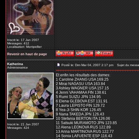
Inscrit le: 17 Jan 2007
Messages: 412
Localisation: Montpellier
Revenir en haut de page
Katherina
Posté le: Dim Mar 04, 2007 2:17 pm
Sujet du messa
Administratrice
Et enfin les résultats des dames:
1 Caroline ZHANG USA 169.25
2 Mirai NAGASU USA 163.84
3 Ashley WAGNER USA 157.15
4 Jenni VAHAMAA FIN 138.61
5 Rumi SUIZU JPN 134.95
6 Elena GLEBOVA EST 131.91
7 Laura LEPISTO FIN 129.72
8 Yea-Ji SHIN KOR 126.45
9 Nana TAKEDA JPN 126.43
10 Stefania BERTON ITA 126.06
11 Satsuki MURAMOTO JPN 123.85
Inscrit le: 21 Jan 2007
12 Alena LEONOVA RUS 122.89
Messages: 424
13 Arina MARTINOVA RUS 122.77
14 Sonia LAFUENTE ESP 116.43