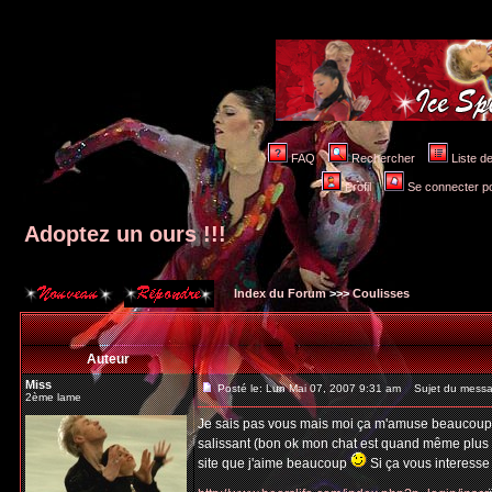
FAQ
Rechercher
Liste 
Profil
Se connecter po
Adoptez un ours !!!
Index du Forum
>>>
Coulisses
Auteur
Miss
Posté le: Lun Mai 07, 2007 9:31 am
Sujet du messag
2ème lame
Je sais pas vous mais moi ça m'amuse beaucoup d
salissant (bon ok mon chat est quand même plus af
site que j'aime beaucoup
Si ça vous interesse 