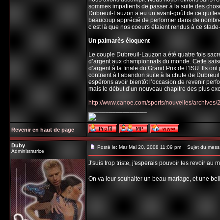
sommes impatients de passer à la suite des choses
Dubreuil-Lauzon a eu un avant-goût de ce qui le
beaucoup apprécié de performer dans de nombre
c’est là que nos coeurs étaient rendus à ce stade-
Un palmarès éloquent
Le couple Dubreuil-Lauzon a été quatre fois sac
d’argent aux championnats du monde. Cette saiso
d’argent à la finale du Grand Prix de l’ISU. Ils o
contraint à l’abandon suite à la chute de Dubreu
espérons avoir bientôt l’occasion de revenir pe
mais le début d’un nouveau chapitre des plus exci
http://www.canoe.com/sports/nouvelles/archive
_________________
Revenir en haut de page
Duby
Posté le: Mar Mai 20, 2008 11:09 pm
Sujet du mess
Administratrice
J'suis trop triste, j'esperais pouvoir les revoir a
On va leur souhaiter un beau mariage, et une bel