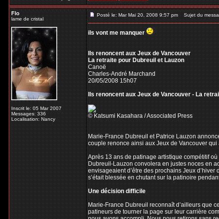
Flo
Posté le: Mar Mai 20, 2008 9:57 pm
Sujet du messa
lame de cristal
ils vont me manquer
Ils renoncent aux Jeux de Vancouver
La retraite pour Dubreuil et Lauzon
Canoë
Charles-André Marchand
20/05/2008 15h07
Ils renoncent aux Jeux de Vancouver - La retra
Inscrit le: 05 Mar 2007
Messages: 336
© Katsumi Kasahara / Associated Press
Localisation: Nancy
Marie-France Dubreuil et Patrice Lauzon annoncent
couple renonce ainsi aux Jeux de Vancouver qui 
Après 13 ans de patinage artistique compétitif o
Dubreuil-Lauzon convolera en justes noces en aoû
envisageaient d’être des prochains Jeux d’hiver 
s’était blessée en chutant sur la patinoire penda
Une décision difficile
Marie-France Dubreuil reconnaît d’ailleurs que cet
patineurs de tourner la page sur leur carrière co
nous avons accompli. Nous nous retirons sans regre