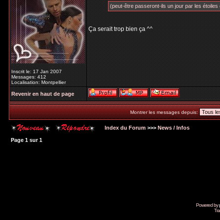
(peut-être passeront-ils un jour par les étoiles 
Ça serait trop bien ça ^^
Inscrit le: 17 Jan 2007
Messages: 412
Localisation: Montpellier
Revenir en haut de page
Montrer les messages depuis:
Index du Forum
>>>
News / Infos
Page
1
sur
1
Powered by
Tra