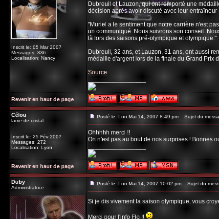
Dubreuil et Lauzon, qui ont remporté une médail
décision après avoir discuté avec leur entraîneur 
"Muriel a le sentiment que notre carrière n'est 
un communiqué. Nous suivrons son conseil. Nous 
là lors des saisons pré-olympique et olympique."
Inscrit le: 05 Mar 2007
Dubreuil, 32 ans, et Lauzon, 31 ans, ont aussi r
Messages: 336
Localisation: Nancy
médaille d'argent lors de la finale du Grand Prix 
Source
_________________
Revenir en haut de page
Célou
Posté le: Lun Mai 14, 2007 8:49 pm
Sujet du messa
lame de cristal
Ohhhhh merci !!
Inscrit le: 25 Fév 2007
On n'est pas au bout de nos surprises ! Bonnes o
Messages: 272
_________________
Localisation: Lyon
Revenir en haut de page
Duby
Posté le: Lun Mai 14, 2007 10:02 pm
Sujet du mess
Administratrice
Si je dis vivement la saison olympique, vous cro
Merci pour l'info Flo !!