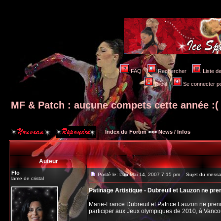
FAQ
Rechercher
Liste 
Profil
Se connecter po
MF & Patch : aucune compets cette année :(
Index du Forum
>>>
News / Infos
Auteur
Flo
Posté le: Lun Mai 14, 2007 7:15 pm
Sujet du messag
lame de cristal
Patinage Artistique - Dubreuil et Lauzon ne pre
Marie-France Dubreuil et Patrice Lauzon ne prendr
participer aux Jeux olympiques de 2010, à Vanco