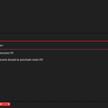
ge:
oncours !!!!
orums durant le prochain mois !!!!!