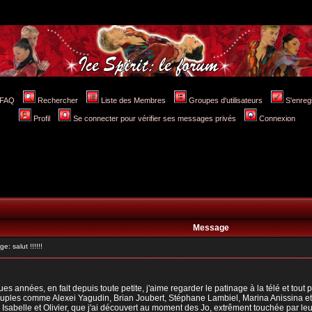
FAQ
Rechercher
Liste des Membres
Groupes d'utilisateurs
S'enreg
Profil
Se connecter pour vérifier ses messages privés
Connexion
Message
 salut !!!!!!
 années, en fait depuis toute petite, j'aime regarder le patinage à la télé et tout 
couples comme Alexei Yagudin, Brian Joubert, Stéphane Lambiel, Marina Anissina e
abelle et Olivier, que j'ai découvert au moment des Jo, extrêment touchée par leur