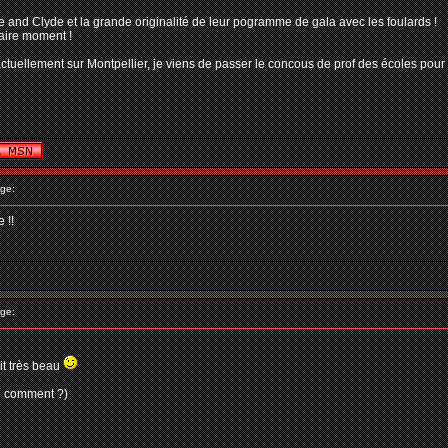
 and Clyde et la grande originalité de leur pogramme de gala avec les foulards !
naire moment !
is actuellement sur Montpellier, je viens de passer le concous de prof des écoles pou
ge:
 !!
ge:
it très beau
sé comment ?)