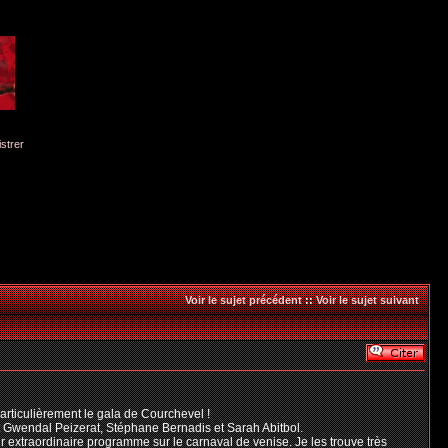
istrer
Voir le sujet précédent
::
Voir le sujet suivant
particulièrement le gala de Courchevel !
t Gwendal Peizerat, Stéphane Bernadis et Sarah Abitbol.
 extraordinaire programme sur le carnaval de venise. Je les trouve très