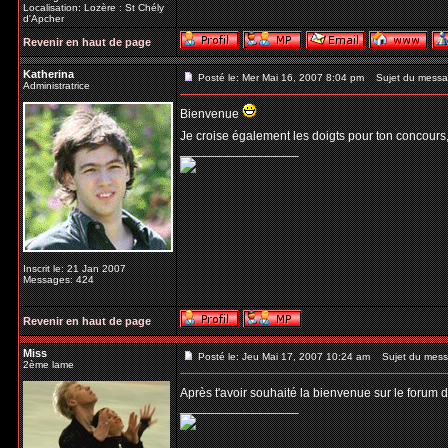
Localisation: Lozère : St Chély
d'Apcher
Revenir en haut de page
Katherina
Posté le: Mer Mai 16, 2007 8:04 pm
Sujet du messa
Administratrice
Bienvenue
Je croise également les doigts pour ton concours, 
_________________
Inscrit le: 21 Jan 2007
Messages: 424
Revenir en haut de page
Miss
Posté le: Jeu Mai 17, 2007 10:24 am
Sujet du mess
2ème lame
Après t'avoir souhaité la bienvenue sur le forum 
_________________