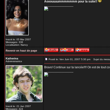
Aooouuuummmmmmm pour la suite!!
_________________
Inscrit le: 05 Mar 2007
Messages: 336
Localisation: Nancy
Revenir en haut de page
Katherina
Posté le: Ven Juin 01, 2007 5:30 pm
Sujet du mess
Administratrice
Bravo! Continue sur ta lancée!!!! On est de tout co
_________________
Inscrit le: 21 Jan 2007
Messages: 424