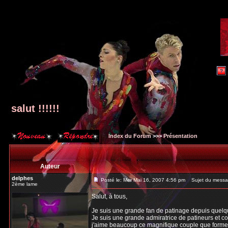
salut !!!!!!
Index du Forum
>>>
Présentation
Auteur
delphes
Posté le: Mer Mai 16, 2007 4:56 pm
Sujet du message:
2ème lame
Salut, à tous,
Je suis une grande fan de patinage depuis quelques
Je suis une grande admiratrice de patineurs et 
j'aime beaucoup ce magnifique couple que forme Is