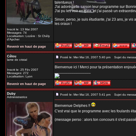
talentueux !
J'ai adoré cette saison leur programme sur Bonnie
J'ai pu les voir en gala, et j'ai passé un extraordi
Sinon, perso, je suis étudiante, j'ai 23 ans, je v
les oraux !
Inscrit le: 13 Mai 2007
Messages: 74
Localisation: Lozère : St Chély
d'Apcher
Revenir en haut de page
Célou
Posté le: Mer Mai 16, 2007 5:40 pm
Sujet du messa
lame de cristal
Bienvenue ici ! Merci pour ta présentation enjouée
Inscrit le: 25 Fév 2007
_________________
Messages: 272
Localisation: Lyon
Revenir en haut de page
Duby
Posté le: Mer Mai 16, 2007 5:41 pm
Sujet du messa
Administratrice
Bienvenue Delphes !!
C'est vrai que le programme avec les foulards éta
(message perso : alors ton concours il s'est pas