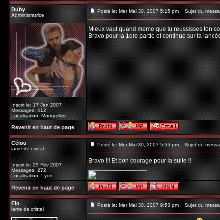
Duby
Posté le: Mer Mai 30, 2007 5:15 pm
Sujet du messa
Administratrice
Mieux vaut quand meme que tu reussisses ton con
Bravo pour la 1ere partie et continue sur ta lancée 
Inscrit le: 17 Jan 2007
Messages: 412
Localisation: Montpellier
Revenir en haut de page
Célou
Posté le: Mer Mai 30, 2007 5:55 pm
Sujet du messa
lame de cristal
Bravo !!! Et bon courage pour la suite !!
Inscrit le: 25 Fév 2007
_________________
Messages: 272
Localisation: Lyon
Revenir en haut de page
Flo
Posté le: Mer Mai 30, 2007 9:53 pm
Sujet du messa
lame de cristal