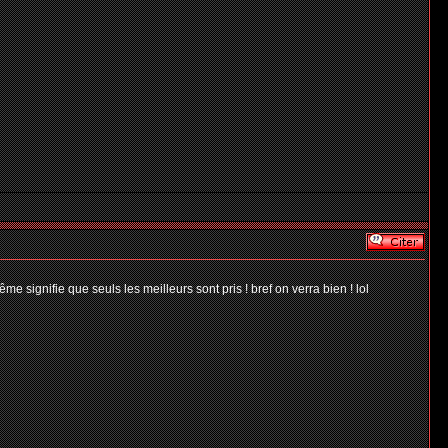
ême signifie que seuls les meilleurs sont pris ! bref on verra bien ! lol