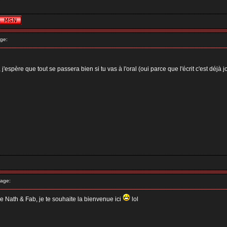
ge:
j'espère que tout se passera bien si tu vas à l'oral (oui parce que l'écrit c'est déj
age:
de Nath & Fab, je te souhaite la bienvenue ici
lol