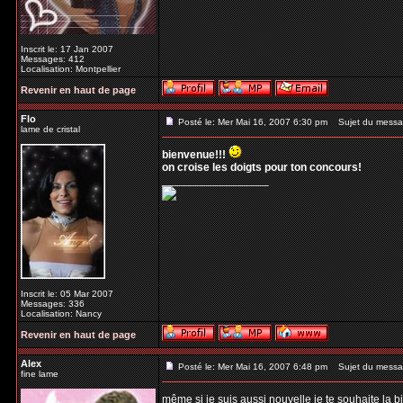
Inscrit le: 17 Jan 2007
Messages: 412
Localisation: Montpellier
Revenir en haut de page
Flo
Posté le: Mer Mai 16, 2007 6:30 pm
Sujet du messa
lame de cristal
bienvenue!!!
on croise les doigts pour ton concours!
_________________
Inscrit le: 05 Mar 2007
Messages: 336
Localisation: Nancy
Revenir en haut de page
Alex
Posté le: Mer Mai 16, 2007 6:48 pm
Sujet du messa
fine lame
même si je suis aussi nouvelle je te souhaite la b