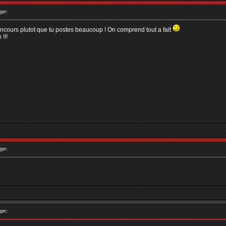
ge:
cours plutot que tu postes beaucoup ! On comprend tout a fait
!!!
ge:
ge: