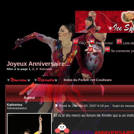
FAQ
Rechercher
Liste 
Profil
Se connecter po
Joyeux Anniversaire...
Aller à la page
1
,
2
,
3
Suivante
Index du Forum
>>>
Coulisses
Auteur
Katherina
Posté le: Dim Mai 20, 2007 6:19 pm
Sujet du message
Administratrice
Et là je dis merci au forum de Kmille qui a un indi
JOYEUX
ANNIVERSAIR