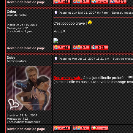
Revenir en haut de page
Célou
Posté le: Lun Mai 21, 2007 6:47 pm
Sujet du messa
lame de cristal
C'est pooooo grave !
Inscrit le: 25 Fév 2007
Messages: 272
Localisation: Lyon
Merci !!
_________________
Revenir en haut de page
Duby
Posté le: Mer Juil 11, 2007 11:21 pm
Sujet du mess
Administratrice
Bon anniversaire
à ma jumellinette preferée !!!!!!!
(meme si elle va pas pouvoir voir le message avant
Inscrit le: 17 Jan 2007
Messages: 412
Localisation: Montpellier
Revenir en haut de page