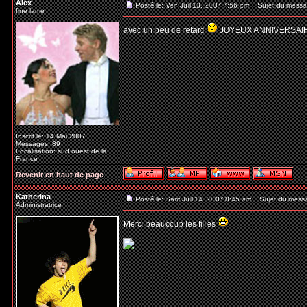
Alex
Posté le: Ven Juil 13, 2007 7:56 pm
Sujet du messa
fine lame
avec un peu de retard
JOYEUX ANNIVERSAIRE!!!
Inscrit le: 14 Mai 2007
Messages: 89
Localisation: sud ouest de la
France
Revenir en haut de page
Katherina
Posté le: Sam Juil 14, 2007 8:45 am
Sujet du mess
Administratrice
Merci beaucoup les filles
_________________