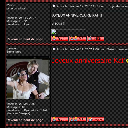
Célou
Posté le: Jeu Juil 12, 2007 11:42 am
Sujet du mess
lame de cristal
JOYEUX ANNIVERSAIRE KAT !!!
Inscrit le: 25 Fév 2007
Messages: 272
Bisous !!
Localisation: Lyon
_________________
Revenir en haut de page
Laurie
Posté le: Jeu Juil 12, 2007 9:06 pm
Sujet du messa
2ème lame
Joyeux anniversaire Kat'
Inscrit le: 29 Mai 2007
Messages: 48
Localisation: Dijon et Le Thillot
(dans les Vosges)
Revenir en haut de page