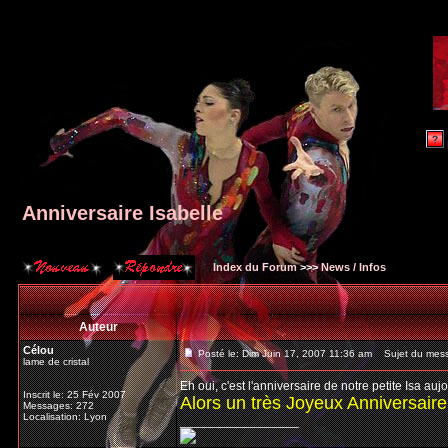
Anniversaire Isabelle
Index du Forum
>>>
News / Infos
Auteur
Célou
Posté le: Dim Juin 17, 2007 11:36 am
Sujet du messa
lame de cristal
Eh oui, c'est l'anniversaire de notre petite Isa au
Inscrit le: 25 Fév 2007
Alors un très Joyeux Anniversaire 
Messages: 272
Localisation: Lyon
_________________