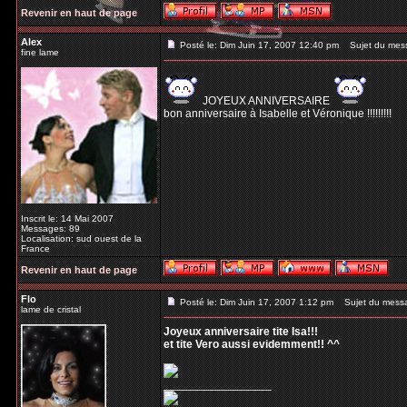
Revenir en haut de page
Alex
Posté le: Dim Juin 17, 2007 12:40 pm
Sujet du mes
fine lame
JOYEUX ANNIVERSAIRE
bon anniversaire à Isabelle et Véronique !!!!!!!!!
Inscrit le: 14 Mai 2007
Messages: 89
Localisation: sud ouest de la
France
Revenir en haut de page
Flo
Posté le: Dim Juin 17, 2007 1:12 pm
Sujet du mess
lame de cristal
Joyeux anniversaire tite Isa!!!
et tite Vero aussi evidemment!! ^^
_________________