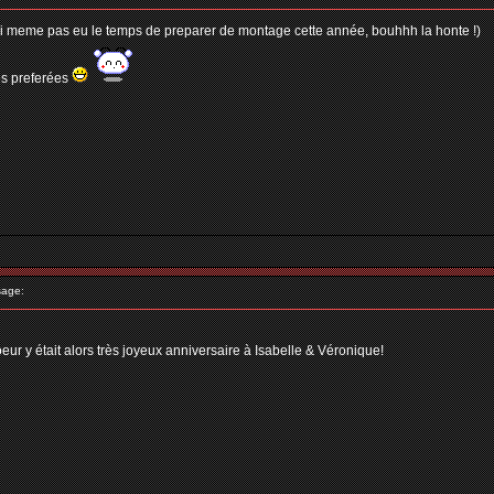
'ai meme pas eu le temps de preparer de montage cette année, bouhhh la honte !)
es preferées
age:
coeur y était alors très joyeux anniversaire à Isabelle & Véronique!