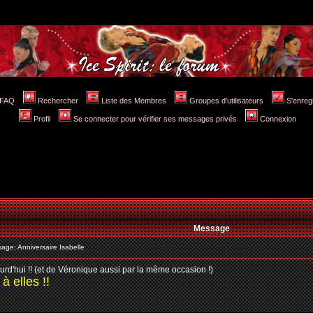
FAQ
Rechercher
Liste des Membres
Groupes d'utilisateurs
S'enreg
Profil
Se connecter pour vérifier ses messages privés
Connexion
Message
ge: Anniversaire Isabelle
jourd'hui !! (et de Véronique aussi par la même occasion !)
à elles !!