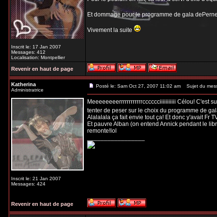
Et dommage pour le programme de gala dePernelle 
Vivement la suite
Inscrit le: 17 Jan 2007
Messages: 412
Localisation: Montpellier
Revenir en haut de page
Katherina
Posté le: Sam Oct 27, 2007 11:02 am
Sujet du mes
Administratrice
Meeeeeeeerrrrrrrrrrrrcccccciiiiiiiiiii Célou! C'est s
tenter de peser sur le choix du programme de ga
Alalalala ça fait envie tout ça! Et donc y'avait Fr
Et pauvre Alban (on entend Annick pendant le l
remonte!lol
_________________
Inscrit le: 21 Jan 2007
Messages: 424
Revenir en haut de page