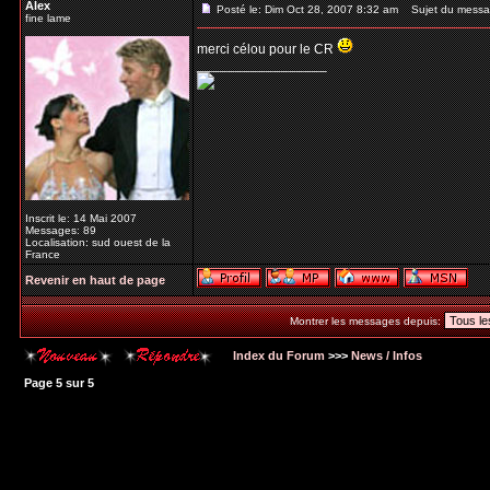
Alex
Posté le: Dim Oct 28, 2007 8:32 am
Sujet du messa
fine lame
merci célou pour le CR
_________________
Inscrit le: 14 Mai 2007
Messages: 89
Localisation: sud ouest de la
France
Revenir en haut de page
Montrer les messages depuis:
Index du Forum
>>>
News / Infos
Page
5
sur
5