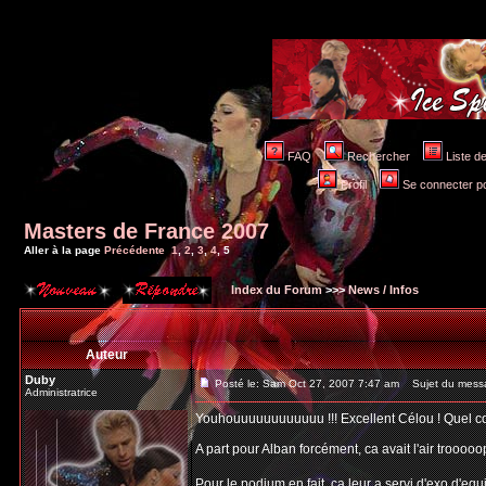
FAQ
Rechercher
Liste 
Profil
Se connecter po
Masters de France 2007
Aller à la page
Précédente
1
,
2
,
3
,
4
,
5
Index du Forum
>>>
News / Infos
Auteur
Duby
Posté le: Sam Oct 27, 2007 7:47 am
Sujet du mess
Administratrice
Youhouuuuuuuuuuuu !!! Excellent Célou ! Quel cour
A part pour Alban forcément, ca avait l'air trooooop
Pour le podium en fait, ca leur a servi d'exo d'equ