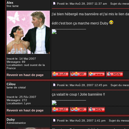
Alex
Posté le: Mar Aoû 28, 2007 11:37 am
Sujet du mess
fine lame
j'ai bien hébergé ma bannière et j'ai mis le lien 
édit c'est bon ça marche merci Duby
_________________
Inscrit le: 14 Mai 2007
Messages: 89
Localisation: sud ouest de la
France
Revenir en haut de page
Célou
Posté le: Mar Aoû 28, 2007 12:45 pm
Sujet du mes
lame de cristal
ça valait le coup ! Jolie bannière !!
Inscrit le: 25 Fév 2007
_________________
Messages: 272
Localisation: Lyon
Revenir en haut de page
Duby
Posté le: Mar Aoû 28, 2007 1:41 pm
Sujet du mess
Administratrice