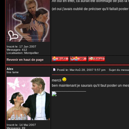
Ah oui en effet, ca aurait été dommage de pas la vo
(et oui j'avais oublié de préciser qu'il fallait p
Inscrit le: 17 Jan 2007
Messages: 412
Localisation: Montpellier
Revenir en haut de page
Alex
Posté le: Mar Aoû 28, 2007 5:57 pm
Sujet du mess
fine lame
mercii
ben maintenant je saurais qu'il faut poster un me
_________________
Inscrit le: 14 Mai 2007
Messages: 89