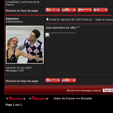
Localisation: sud ouest de la
France
Revenir en haut de page
Katherina
Posté le: Mar Aoû 28, 2007 8:00 pm
Sujet du mess
Administratrice
Jolie bannière en effet ^^
_________________
Inscrit le: 21 Jan 2007
Messages: 424
Revenir en haut de page
Montrer les messages depuis:
Index du Forum
>>>
Entraide
Page
1
sur
1