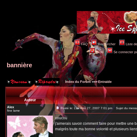
FAQ
Rechercher
Liste 
Profil
Se connecter po
bannière
Index du Forum
>>>
Entraide
Auteur
Alex
Posté le: Lun Aoû 27, 2007 7:01 pm
Sujet du messa
fine lame
coucou
j'aimerais savoir comment faire pour mettre une 
malgrès toute ma bonne volonté et plusieurs liens