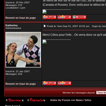
Je viens de voir sur le site de l'ISU, sur le tab
Inscrit le: 25 Fév 2007
(Canada et Russie). Donc voilà pour le début de 
Messages: 272
Localisation: Lyon
_________________
Revenir en haut de page
Katherina
Posté le: Sam Sep 01, 2007 10:52 am
Sujet du mes
Administratrice
Merci Célou pour l'info... On verra donc ce qu'il 
_________________
Inscrit le: 21 Jan 2007
Messages: 424
Revenir en haut de page
Montrer les messages depuis:
Index du Forum
>>>
News / Infos