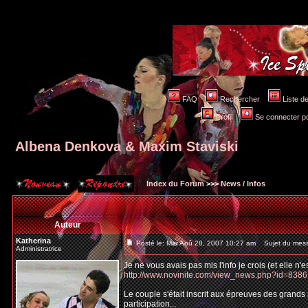
FAQ
Rechercher
Liste 
Profil
Se connecter po
Albena Denkova & Maxim Staviski
Index du Forum
>>>
News / Infos
Auteur
Katherina
Posté le: Mar Aoû 28, 2007 10:27 am
Sujet du messa
Administratrice
Je ne vous avais pas mis l'info je crois (et elle n'
http://www.novinite.com/view_news.php?id=838
Le couple s'était inscrit aux épreuves des grands
participation...