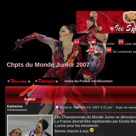
FAQ
Rechercher
Liste 
Profil
Se connecter po
Chpts du Monde Junior 2007
Index du Forum
>>>
Résultats
Auteur
Katherina
Posté le: Sam Fév 24, 2007 2:21 pm
Sujet du messa
Administratrice
Les Championnats du Monde Junior se dérouleron
La France devrait être représentée par Elodie B
Lucine pour les messieurs.
Bonne chance à eux