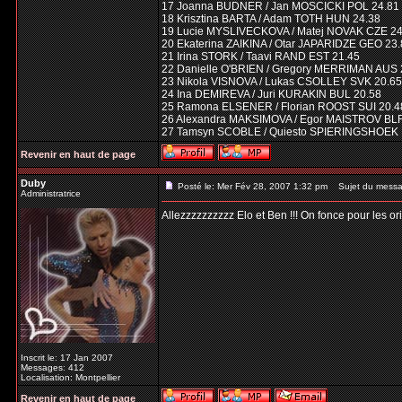
17 Joanna BUDNER / Jan MOSCICKI POL 24.81
18 Krisztina BARTA / Adam TOTH HUN 24.38
19 Lucie MYSLIVECKOVA / Matej NOVAK CZE 24
20 Ekaterina ZAIKINA / Otar JAPARIDZE GEO 23
21 Irina STORK / Taavi RAND EST 21.45
22 Danielle O'BRIEN / Gregory MERRIMAN AUS 
23 Nikola VISNOVA / Lukas CSOLLEY SVK 20.65
24 Ina DEMIREVA / Juri KURAKIN BUL 20.58
25 Ramona ELSENER / Florian ROOST SUI 20.4
26 Alexandra MAKSIMOVA / Egor MAISTROV BLR
27 Tamsyn SCOBLE / Quiesto SPIERINGSHOEK 
Revenir en haut de page
Duby
Posté le: Mer Fév 28, 2007 1:32 pm
Sujet du messa
Administratrice
Allezzzzzzzzzz Elo et Ben !!! On fonce pour les ori
Inscrit le: 17 Jan 2007
Messages: 412
Localisation: Montpellier
Revenir en haut de page