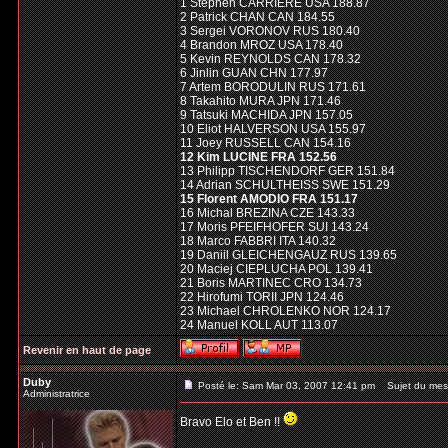
1 Stephen CARRIERE USA 188.87
2 Patrick CHAN CAN 184.55
3 Sergei VORONOV RUS 180.40
4 Brandon MROZ USA 178.40
5 Kevin REYNOLDS CAN 178.32
6 Jinlin GUAN CHN 177.97
7 Artem BORODULIN RUS 171.61
8 Takahito MURA JPN 171.46
9 Tatsuki MACHIDA JPN 157.05
10 Eliot HALVERSON USA 155.97
11 Joey RUSSELL CAN 154.16
12 Kim LUCINE FRA 152.56
13 Philipp TISCHENDORF GER 151.84
14 Adrian SCHULTHEISS SWE 151.29
15 Florent AMODIO FRA 151.17
16 Michal BREZINA CZE 143.33
17 Moris PFEIFHOFER SUI 143.24
18 Marco FABBRI ITA 140.32
19 Daniil GLEICHENGAUZ RUS 139.65
20 Maciej CIEPLUCHA POL 139.41
21 Boris MARTINEC CRO 134.73
22 Hirofumi TORII JPN 124.46
23 Michael CHROLENKO NOR 124.17
24 Manuel KOLL AUT 113.07
Revenir en haut de page
Duby
Posté le: Sam Mar 03, 2007 12:41 pm
Sujet du mes
Administratrice
Bravo Elo et Ben !!