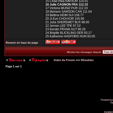
15 Chae-Hwa KIM KOR 114.01
16 Julie CAGNON FRA 112.15
17 Victoria MUNIZ PUR 112.10
18 Myriane SAMSON CAN 111.04
19 Bettina HEIM SUI 108.77
20 Ji Eun CHOI KOR 105.90
21 Julia SHEREMET BLR 98.00
22 Jennie LEE TPE 97.52
23 Kerstin FRANK AUT 96.26
24 Brigitte BLICKLING GER 93.17
25 Katherine HADFORD HUN 93.05
Revenir en haut de page
Montrer les messages depuis:
Index du Forum
>>>
Résultats
Page
1
sur
1
Powered by
Tra
Inscripti