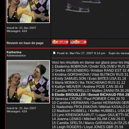
Inscrit le: 21 Jan 2007
Messages: 424
Revenir en haut de page
Katherina
Posté le: Mar Fév 27, 2007 8:14 pm
Sujet du messa
Administratrice
Voici les résultats en danse sur glace pour les im
1 Ekaterina BOBROVA / Dmitri SOLOVIEV RUS 3
2 Grethe GRUENBERG / Kristian RAND EST 32.
3 Kristina GORSHKOVA / Vitali BUTIKOV RUS 31
4 Emily SAMUELSON / Evan BATES USA 31.18
5 Maria MONKO / Ilia TKACHENKO RUS 31.12
6 Kaitlyn WEAVER / Andrew POJE CAN 30.43
7 Camilla PISTORELLO / Matteo ZANNI ITA 30.26
8 Elodie BROUILLER / Benoit RICHAUD FRA 29
9 Vanessa CRONE / Paul POIRIER CAN 28.70
10 Carolina HERMANN / Daniel HERMANN GER
11 Nadezhda FROLENKOVA / Mikhail KASALO U
Inscrit le: 21 Jan 2007
12 Madison HUBBELL / Keiffer HUBBELL USA 2
Messages: 424
13 Lynn KRIENGKRAIRUT / Logan GIULIETTI-S
14 Joanna LENKO / Mitchell ISLAM CAN 26.01
15 Camilla SPELTA / Marco GARAVAGLIA ITA 25.
16 Leigh ROGERS / Lloyd JONES GBR 25.59