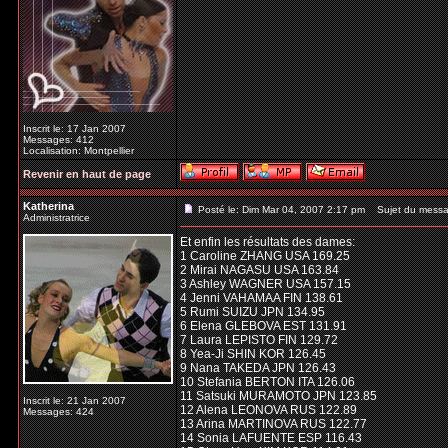
Inscrit le: 17 Jan 2007
Messages: 412
Localisation: Montpellier
Revenir en haut de page
Katherina
Posté le: Dim Mar 04, 2007 2:17 pm
Sujet du messa
Administratrice
Et enfin les résultats des dames:
1 Caroline ZHANG USA 169.25
2 Mirai NAGASU USA 163.84
3 Ashley WAGNER USA 157.15
4 Jenni VAHAMAA FIN 138.61
5 Rumi SUIZU JPN 134.95
6 Elena GLEBOVA EST 131.91
7 Laura LEPISTO FIN 129.72
8 Yea-Ji SHIN KOR 126.45
9 Nana TAKEDA JPN 126.43
10 Stefania BERTON ITA 126.06
11 Satsuki MURAMOTO JPN 123.85
Inscrit le: 21 Jan 2007
12 Alena LEONOVA RUS 122.89
Messages: 424
13 Arina MARTINOVA RUS 122.77
14 Sonia LAFUENTE ESP 116.43