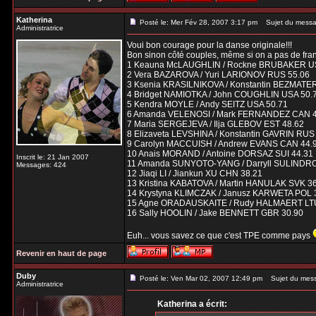
Katherina
Posté le: Mer Fév 28, 2007 3:17 pm
Sujet du messa
Administratrice
Voui bon courage pour la danse originale!!!
Bon sinon côté couples, même si on a pas de fran
1 Keauna McLAUGHLIN / Rockne BRUBAKER U
2 Vera BAZAROVA / Yuri LARIONOV RUS 55.06
3 Ksenia KRASILNIKOVA / Konstantin BEZMATE
4 Bridget NAMIOTKA / John COUGHLIN USA 50.
5 Kendra MOYLE / Andy SEITZ USA 50.71
6 Amanda VELENOSI / Mark FERNANDEZ CAN 4
7 Maria SERGEJEVA / Ilja GLEBOV EST 48.62
8 Elizaveta LEVSHINA / Konstantin GAVRIN RUS
9 Carolyn MACCUISH / Andrew EVANS CAN 44.
10 Anais MORAND / Antoine DORSAZ SUI 44.31
Inscrit le: 21 Jan 2007
11 Amanda SUNYOTO-YANG / Darryll SULINDR
Messages: 424
12 Jiaqi LI / Jiankun XU CHN 38.21
13 Kristina KABATOVA / Martin HANULAK SVK 3
14 Krystyna KLIMCZAK / Janusz KARWETA POL 
15 Agne ORADAUSKAITE / Rudy HALMAERT LTU
16 Sally HOOLIN / Jake BENNETT GBR 30.90
Euh... vous savez ce que c'est TPE comme pays
Revenir en haut de page
Duby
Posté le: Ven Mar 02, 2007 12:49 pm
Sujet du mes
Administratrice
Katherina a écrit: