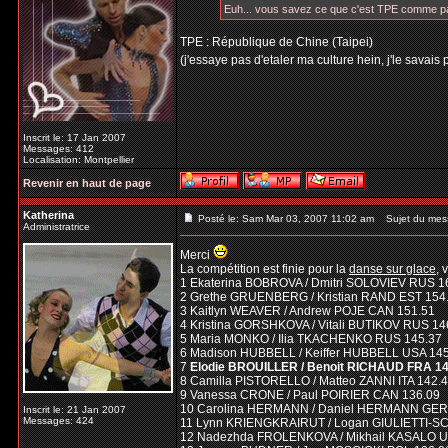
Euh... vous savez ce que c'est TPE comme 
TPE : République de Chine (Taipei)
(j'essaye pas d'etaler ma culture hein, j'le savais 
Inscrit le: 17 Jan 2007
Messages: 412
Localisation: Montpellier
Revenir en haut de page
Katherina
Posté le: Sam Mar 03, 2007 11:02 am
Sujet du mes
Administratrice
Merci
La compétition est finie pour la
danse sur glace
, 
1 Ekaterina BOBROVA / Dmitri SOLOVIEV RUS 1
2 Grethe GRUENBERG / Kristian RAND EST 154
3 Kaitlyn WEAVER / Andrew POJE CAN 151.51
4 Kristina GORSHKOVA / Vitali BUTIKOV RUS 14
5 Maria MONKO / Ilia TKACHENKO RUS 145.37
6 Madison HUBBELL / Keiffer HUBBELL USA 14
7
Elodie BROUILLER / Benoit RICHAUD FRA 14
8 Camilla PISTORELLO / Matteo ZANNI ITA 142.
9 Vanessa CRONE / Paul POIRIER CAN 136.09
10 Carolina HERMANN / Daniel HERMANN GER
Inscrit le: 21 Jan 2007
Messages: 424
11 Lynn KRIENGKRAIRUT / Logan GIULIETTI-S
12 Nadezhda FROLENKOVA / Mikhail KASALO U