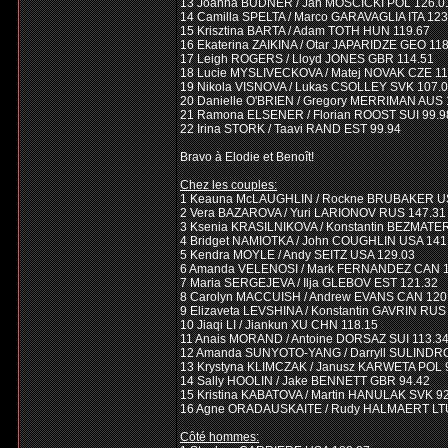
13 Joanna BUDNER / Jan MOSCICKI POL 126.0
14 Camilla SPELTA / Marco GARAVAGLIA ITA 123
15 Krisztina BARTA / Adam TOTH HUN 119.67
16 Ekaterina ZAIKINA / Otar JAPARIDZE GEO 11
17 Leigh ROGERS / Lloyd JONES GBR 114.51
18 Lucie MYSLIVECKOVA / Matej NOVAK CZE 11
19 Nikola VISNOVA / Lukas CSOLLEY SVK 107.
20 Danielle O'BRIEN / Gregory MERRIMAN AUS 
21 Ramona ELSENER / Florian ROOST SUI 99.9
22 Irina STORK / Taavi RAND EST 99.94
Bravo à Elodie et Benoît!
Chez les couples:
1 Keauna McLAUGHLIN / Rockne BRUBAKER U
2 Vera BAZAROVA / Yuri LARIONOV RUS 147.31
3 Ksenia KRASILNIKOVA / Konstantin BEZMATE
4 Bridget NAMIOTKA / John COUGHLIN USA 141
5 Kendra MOYLE / Andy SEITZ USA 129.03
6 Amanda VELENOSI / Mark FERNANDEZ CAN 1
7 Maria SERGEJEVA / Ilja GLEBOV EST 121.32
8 Carolyn MACCUISH / Andrew EVANS CAN 120
9 Elizaveta LEVSHINA / Konstantin GAVRIN RUS
10 Jiaqi LI / Jiankun XU CHN 118.15
11 Anais MORAND / Antoine DORSAZ SUI 113.3
12 Amanda SUNYOTO-YANG / Darryll SULINDR
13 Krystyna KLIMCZAK / Janusz KARWETA POL 
14 Sally HOOLIN / Jake BENNETT GBR 94.42
15 Kristina KABATOVA / Martin HANULAK SVK 9
16 Agne ORADAUSKAITE / Rudy HALMAERT LTU
Côté hommes: