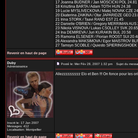
17 Joanna BUDNER / Jan MOSCICKI POL 24.81
18 Krisztina BARTA / Adam TOTH HUN 24.38
19 Lucie MYSLIVECKOVA / Matej NOVAK CZE 24
20 Ekaterina ZAIKINA / Otar JAPARIDZE GEO 23
21 Irina STORK / Taavi RAND EST 21.45
22 Danielle O'BRIEN / Gregory MERRIMAN AUS 
23 Nikola VISNOVA / Lukas CSOLLEY SVK 20.65
24 Ina DEMIREVA / Juri KURAKIN BUL 20.58
25 Ramona ELSENER / Florian ROOST SUI 20.4
26 Alexandra MAKSIMOVA / Egor MAISTROV BLR
27 Tamsyn SCOBLE / Quiesto SPIERINGSHOEK 
Revenir en haut de page
Duby
Posté le: Mer Fév 28, 2007 1:32 pm
Sujet du messa
Administratrice
Allezzzzzzzzzz Elo et Ben !!! On fonce pour les ori
Inscrit le: 17 Jan 2007
Messages: 412
Localisation: Montpellier
Revenir en haut de page