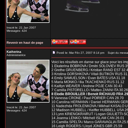
Inscrit le: 21 Jan 2007
Messages: 424
Revenir en haut de page
Katherina
Posté le: Mar Fév 27, 2007 8:14 pm
Sujet du messa
Administratrice
Voici les résultats en danse sur glace pour les im
1 Ekaterina BOBROVA / Dmitri SOLOVIEV RUS 3
2 Grethe GRUENBERG / Kristian RAND EST 32.
3 Kristina GORSHKOVA / Vitali BUTIKOV RUS 31
4 Emily SAMUELSON / Evan BATES USA 31.18
5 Maria MONKO / Ilia TKACHENKO RUS 31.12
6 Kaitlyn WEAVER / Andrew POJE CAN 30.43
7 Camilla PISTORELLO / Matteo ZANNI ITA 30.26
8 Elodie BROUILLER / Benoit RICHAUD FRA 29
9 Vanessa CRONE / Paul POIRIER CAN 28.70
10 Carolina HERMANN / Daniel HERMANN GER
11 Nadezhda FROLENKOVA / Mikhail KASALO U
Inscrit le: 21 Jan 2007
12 Madison HUBBELL / Keiffer HUBBELL USA 2
Messages: 424
13 Lynn KRIENGKRAIRUT / Logan GIULIETTI-S
14 Joanna LENKO / Mitchell ISLAM CAN 26.01
15 Camilla SPELTA / Marco GARAVAGLIA ITA 25.
16 Leigh ROGERS / Lloyd JONES GBR 25.59