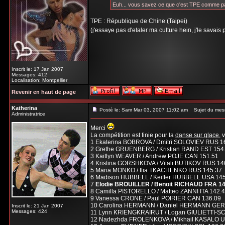
Euh... vous savez ce que c'est TPE comme 
TPE : République de Chine (Taipei)
(j'essaye pas d'etaler ma culture hein, j'le savais 
Inscrit le: 17 Jan 2007
Messages: 412
Localisation: Montpellier
Revenir en haut de page
Katherina
Posté le: Sam Mar 03, 2007 11:02 am
Sujet du mes
Administratrice
Merci
La compétition est finie pour la
danse sur glace
, 
1 Ekaterina BOBROVA / Dmitri SOLOVIEV RUS 1
2 Grethe GRUENBERG / Kristian RAND EST 154
3 Kaitlyn WEAVER / Andrew POJE CAN 151.51
4 Kristina GORSHKOVA / Vitali BUTIKOV RUS 14
5 Maria MONKO / Ilia TKACHENKO RUS 145.37
6 Madison HUBBELL / Keiffer HUBBELL USA 14
7
Elodie BROUILLER / Benoit RICHAUD FRA 14
8 Camilla PISTORELLO / Matteo ZANNI ITA 142.
9 Vanessa CRONE / Paul POIRIER CAN 136.09
10 Carolina HERMANN / Daniel HERMANN GER
Inscrit le: 21 Jan 2007
Messages: 424
11 Lynn KRIENGKRAIRUT / Logan GIULIETTI-S
12 Nadezhda FROLENKOVA / Mikhail KASALO U