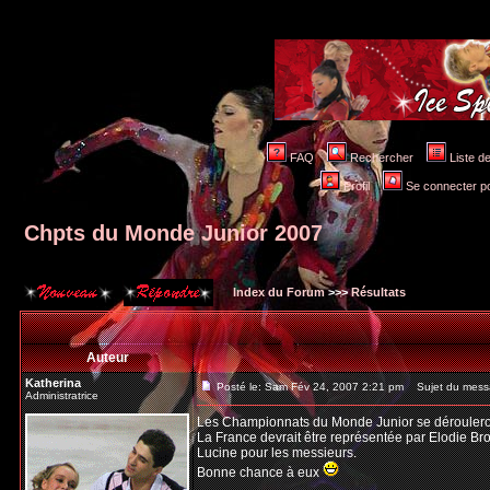
FAQ
Rechercher
Liste 
Profil
Se connecter po
Chpts du Monde Junior 2007
Index du Forum
>>>
Résultats
Auteur
Katherina
Posté le: Sam Fév 24, 2007 2:21 pm
Sujet du messa
Administratrice
Les Championnats du Monde Junior se dérouleron
La France devrait être représentée par Elodie B
Lucine pour les messieurs.
Bonne chance à eux