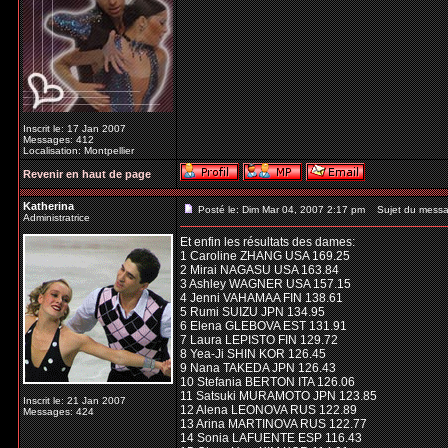
Inscrit le: 17 Jan 2007
Messages: 412
Localisation: Montpellier
Revenir en haut de page
Katherina
Posté le: Dim Mar 04, 2007 2:17 pm
Sujet du messa
Administratrice
Et enfin les résultats des dames:
1 Caroline ZHANG USA 169.25
2 Mirai NAGASU USA 163.84
3 Ashley WAGNER USA 157.15
4 Jenni VAHAMAA FIN 138.61
5 Rumi SUIZU JPN 134.95
6 Elena GLEBOVA EST 131.91
7 Laura LEPISTO FIN 129.72
8 Yea-Ji SHIN KOR 126.45
9 Nana TAKEDA JPN 126.43
10 Stefania BERTON ITA 126.06
11 Satsuki MURAMOTO JPN 123.85
Inscrit le: 21 Jan 2007
12 Alena LEONOVA RUS 122.89
Messages: 424
13 Arina MARTINOVA RUS 122.77
14 Sonia LAFUENTE ESP 116.43