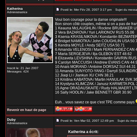
Katherina
Posté le: Mer Fév 28, 2007 3:17 pm
Sujet du messa
Administratrice
Voui bon courage pour la danse originale!!!
Bon sinon côté couples, même si on a pas de fran
1 Keauna McLAUGHLIN / Rockne BRUBAKER U
2 Vera BAZAROVA / Yuri LARIONOV RUS 55.06
3 Ksenia KRASILNIKOVA / Konstantin BEZMATE
4 Bridget NAMIOTKA / John COUGHLIN USA 50.
5 Kendra MOYLE / Andy SEITZ USA 50.71
6 Amanda VELENOSI / Mark FERNANDEZ CAN 4
7 Maria SERGEJEVA / Ilja GLEBOV EST 48.62
8 Elizaveta LEVSHINA / Konstantin GAVRIN RUS
9 Carolyn MACCUISH / Andrew EVANS CAN 44.
10 Anais MORAND / Antoine DORSAZ SUI 44.31
Inscrit le: 21 Jan 2007
11 Amanda SUNYOTO-YANG / Darryll SULINDR
Messages: 424
12 Jiaqi LI / Jiankun XU CHN 38.21
13 Kristina KABATOVA / Martin HANULAK SVK 3
14 Krystyna KLIMCZAK / Janusz KARWETA POL 
15 Agne ORADAUSKAITE / Rudy HALMAERT LTU
16 Sally HOOLIN / Jake BENNETT GBR 30.90
Euh... vous savez ce que c'est TPE comme pays
Revenir en haut de page
Duby
Posté le: Ven Mar 02, 2007 12:49 pm
Sujet du mes
Administratrice
Katherina a écrit: