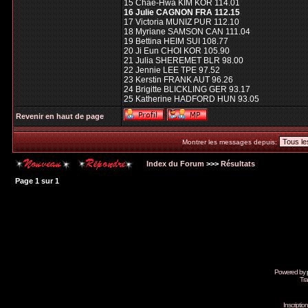
15 Chae-Hwa KIM KOR 114.01
16 Julie CAGNON FRA 112.15
17 Victoria MUNIZ PUR 112.10
18 Myriane SAMSON CAN 111.04
19 Bettina HEIM SUI 108.77
20 Ji Eun CHOI KOR 105.90
21 Julia SHEREMET BLR 98.00
22 Jennie LEE TPE 97.52
23 Kerstin FRANK AUT 96.26
24 Brigitte BLICKLING GER 93.17
25 Katherine HADFORD HUN 93.05
Revenir en haut de page
Montrer les messages depuis:
Index du Forum
>>>
Résultats
Page
1
sur
1
Powered by
Tra
Inscripti