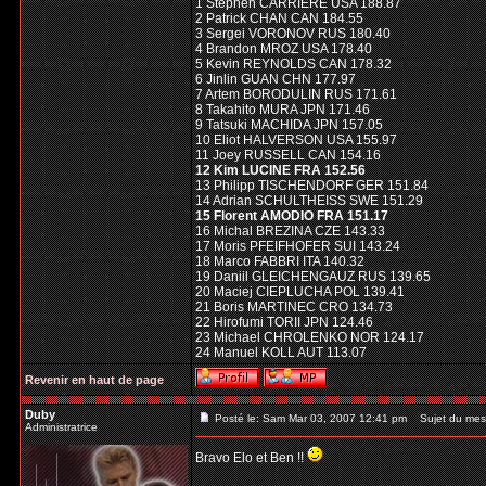
1 Stephen CARRIERE USA 188.87
2 Patrick CHAN CAN 184.55
3 Sergei VORONOV RUS 180.40
4 Brandon MROZ USA 178.40
5 Kevin REYNOLDS CAN 178.32
6 Jinlin GUAN CHN 177.97
7 Artem BORODULIN RUS 171.61
8 Takahito MURA JPN 171.46
9 Tatsuki MACHIDA JPN 157.05
10 Eliot HALVERSON USA 155.97
11 Joey RUSSELL CAN 154.16
12 Kim LUCINE FRA 152.56
13 Philipp TISCHENDORF GER 151.84
14 Adrian SCHULTHEISS SWE 151.29
15 Florent AMODIO FRA 151.17
16 Michal BREZINA CZE 143.33
17 Moris PFEIFHOFER SUI 143.24
18 Marco FABBRI ITA 140.32
19 Daniil GLEICHENGAUZ RUS 139.65
20 Maciej CIEPLUCHA POL 139.41
21 Boris MARTINEC CRO 134.73
22 Hirofumi TORII JPN 124.46
23 Michael CHROLENKO NOR 124.17
24 Manuel KOLL AUT 113.07
Revenir en haut de page
Duby
Posté le: Sam Mar 03, 2007 12:41 pm
Sujet du mes
Administratrice
Bravo Elo et Ben !!