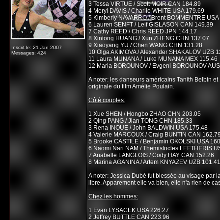
3 Tessa VIRTUE / Scott MOIR CAN 184.89
4 Meryl DAVIS / Charlie WHITE USA 179.69
5 Kimberly NAVARRO / Brent BOMMENTRE USA 
6 Lauren SENFT / Leif GISLASON CAN 149.39
7 Cathy REED / Chris REED JPN 144.17
8 Xintong HUANG / Xun ZHENG CHN 137.07
9 Xiaoyang YU / Chen WANG CHN 131.28
Inscrit le: 21 Jan 2007
10 Olga AKIMOVA / Alexander SHAKALOV UZB 1
Messages: 424
11 Laura MUNANA / Luke MUNANA MEX 115.46
12 Maria BOROUNOV / Evgeni BOROUNOV AUS
A noter: les danseurs américains Tanith Belbin e
originale du film Amélie Poulain.
Côté couples:
1 Xue SHEN / Hongbo ZHAO CHN 203.05
2 Qing PANG / Jian TONG CHN 185.33
3 Rena INOUE / John BALDWIN USA 175.48
4 Valerie MARCOUX / Craig BUNTIN CAN 162.7
5 Brooke CASTILE / Benjamin OKOLSKI USA 160
6 Naomi Nari NAM / Themistocles LEFTHERIS U
7 Anabelle LANGLOIS / Cody HAY CAN 152.26
8 Marina AGANINA / Artem KNYAZEV UZB 101.4
A noter: Jessica Dubé fut blessée au visage par l
libre. Apparement elle va bien, elle n'a rien de c
Chez les hommes:
1 Evan LYSACEK USA 226.27
2 Jeffrey BUTTLE CAN 223.96