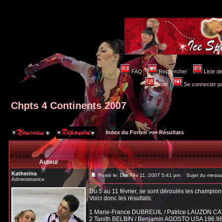
FAQ
Rechercher
Liste 
Profil
Se connecter po
Chpts 4 Continents 2007
Index du Forum
>>>
Résultats
Auteur
Katherina
Posté le: Dim Fév 11, 2007 5:41 pm
Sujet du messag
Administratrice
Du 5 au 11 février, se sont déroulés les champion
Voici donc les résultats:
1 Marie-France DUBREUIL / Patrice LAUZON CA
2 Tanith BELBIN / Benjamin AGOSTO USA 196.9