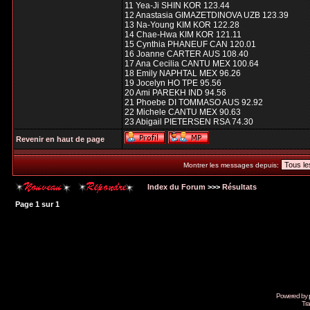
11 Yea-Ji SHIN KOR 123.44
12 Anastasia GIMAZETDINOVA UZB 123.39
13 Na-Young KIM KOR 122.28
14 Chae-Hwa KIM KOR 121.11
15 Cynthia PHANEUF CAN 120.01
16 Joanne CARTER AUS 108.40
17 Ana Cecilia CANTU MEX 100.64
18 Emily NAPHTAL MEX 96.26
19 Jocelyn HO TPE 95.56
20 Ami PAREKH IND 94.56
21 Phoebe DI TOMMASO AUS 92.92
22 Michele CANTU MEX 90.63
23 Abigail PIETERSEN RSA 74.30
Revenir en haut de page
Montrer les messages depuis:
Index du Forum
>>>
Résultats
Page
1
sur
1
Powered by
Tra