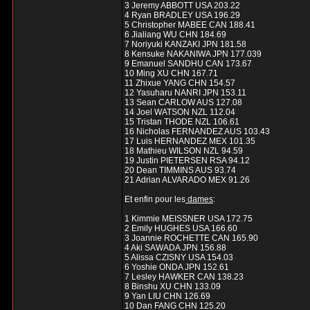
3 Jeremy ABBOTT USA 203.22
4 Ryan BRADLEY USA 196.29
5 Christopher MABEE CAN 188.41
6 Jialiang WU CHN 184.69
7 Noriyuki KANZAKI JPN 181.58
8 Kensuke NAKANIWA JPN 177.039
9 Emanuel SANDHU CAN 173.67
10 Ming XU CHN 167.71
11 Zhixue YANG CHN 154.57
12 Yasuharu NANRI JPN 153.11
13 Sean CARLOW AUS 127.08
14 Joel WATSON NZL 112.04
15 Tristan THODE NZL 106.61
16 Nicholas FERNANDEZ AUS 103.43
17 Luis HERNANDEZ MEX 101.35
18 Mathieu WILSON NZL 94.59
19 Justin PIETERSEN RSA 94.12
20 Dean TIMMINS AUS 93.74
21 Adrian ALVARADO MEX 91.26
Et enfin pour les
dames
:
1 Kimmie MEISSNER USA 172.75
2 Emily HUGHES USA 166.60
3 Joannie ROCHETTE CAN 165.90
4 Aki SAWADA JPN 156.88
5 Alissa CZISNY USA 154.03
6 Yoshie ONDA JPN 152.61
7 Lesley HAWKER CAN 138.23
8 Binshu XU CHN 133.09
9 Yan LIU CHN 126.69
10 Dan FANG CHN 125.20