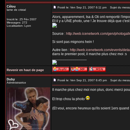
Célou
Posté le: Ven Sep 21, 2007 6:11 pm
Sujet du mess
lame de cristal
Alors, apparemment, Isa & Oli ont remporté l'impo
Inscrit le: 25 Fév 2007
Et il y a UNE photo, une ! Je trouve déjà que c'est 
Messages: 272
Localisation: Lyon
Source :
http://web.icenetwork.com/gen/photoga
Si sont pas mignons hein !
Autre lien :
http://web.icenetwork.com/events/deta
dans le premier post, il marche plus chez moi :s
_________________
Revenir en haut de page
Duby
Posté le: Ven Sep 21, 2007 6:45 pm
Sujet du mess
Administratrice
Il marche plus chez moi non plus, donc merci pour
Et trop chou la photo
(Et voui, encore heureux qu'ils soient 1ers qua