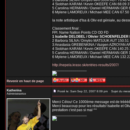
3 Barbora SILNA / Dmytro MATSJUK AUT 76.40 40.
4 Siobhan KARAM / Kevin OKEEFE CAN 68.09 37.4
5 Carolina HERMANN / Daniel HERMANN GER 68.0
6 Mylene LAMOREUX / Michael MEE CAN 67.50 40.
la note artistique d'Isa & Oliv est géniale, au dess
Classement final :
FPl. Name Nation Points CD OD FD
1 Isabelle DELOBEL / Olivier SCHOENFELDER 
2 Barbora SILNA / Dmytro MATSJUK AUT 150.51 
3 Anastasia GREBENKINA / Vazgen AZROYAN AR
4 Siobhan KARAM / Kevin OKEEFE CAN 140.25 
5 Carolina HERMANN / Daniel HERMANN GER 1
6 Mylene LAMOREUX / Michael MEE CAN 132.22
http://nepela.kraso.sk/entries-results/2007/
_________________
Revenir en haut de page
Katherina
Posté le: Sam Sep 22, 2007 8:09 pm
Sujet du mess
Administratrice
Merci Célou! Ce 1000ème message est de trèèèè
Merci beaucoup pour les résultats! Isabelle et Oli
prestation c'est pas si mal ^^
_________________