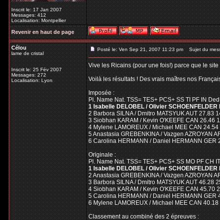
Inscrit le: 17 Jan 2007
Messages: 412
Localisation: Montpellier
Revenir en haut de page
Célou
Posté le: Ven Sep 21, 2007 11:23 pm
Sujet du mes
lame de cristal
Vive les Ricains (pour une fois!) parce que le sit
Inscrit le: 25 Fév 2007
Messages: 272
Voilà les résultats ! Des vrais maîtres nos Français
Localisation: Lyon
Imposée :
Pl. Name Nat. TSS= TES+ PCS+ SS TI PF IN Ded.
1 Isabelle DELOBEL / Olivier SCHOENFELDER FR
2 Barbora SILNA / Dmitro MATSYUK AUT 27.83 14.
3 Siobhan KARAM / Kevin O'KEEFE CAN 26.46 13.
4 Mylene LAMOREUX / Michael MEE CAN 24.54 13
5 Anastasia GREBENKINA / Vazgen AZROYAN ARM 
6 Carolina HERMANN / Daniel HERMANN GER 22.8
Originale :
Pl. Name Nat. TSS= TES+ PCS+ SS MO PF CH IT
1 Isabelle DELOBEL / Olivier SCHOENFELDER FRA
2 Anastasia GREBENKINA / Vazgen AZROYAN ARM 
3 Barbora SILNA / Dmitro MATSYUK AUT 46.28 25.
4 Siobhan KARAM / Kevin O'KEEFE CAN 45.70 25.
5 Carolina HERMANN / Daniel HERMANN GER 41.4
6 Mylene LAMOREUX / Michael MEE CAN 40.18 23.
Classement au combiné des 2 épreuves :