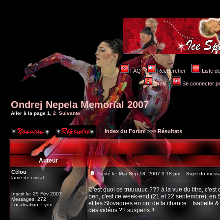
FAQ
Rechercher
Liste 
Profil
Se connecter po
Ondrej Nepela Memorial 2007
Aller à la page
1
,
2
Suivante
Index du Forum
>>>
Résultats
Auteur
Célou
Posté le: Mar Sep 18, 2007 9:18 pm
Sujet du messa
lame de cristal
C'est quoi ce truuuuuc ??? à la vue du titre, c'est c
Inscrit le: 25 Fév 2007
ben, c'est ce week-end (21 et 22 septembre), en S
Messages: 272
et les Slovaques en ont de la chance... Isabelle 
Localisation: Lyon
des vidéos ?? suspens !!