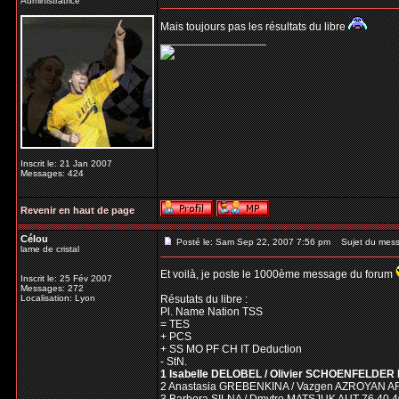
Administratrice
Mais toujours pas les résultats du libre
_________________
Inscrit le: 21 Jan 2007
Messages: 424
Revenir en haut de page
Célou
Posté le: Sam Sep 22, 2007 7:56 pm
Sujet du mess
lame de cristal
Et voilà, je poste le 1000ème message du forum
Inscrit le: 25 Fév 2007
Messages: 272
Localisation: Lyon
Résutats du libre :
Pl. Name Nation TSS
= TES
+ PCS
+ SS MO PF CH IT Deduction
- StN.
1 Isabelle DELOBEL / Olivier SCHOENFELDER FR
2 Anastasia GREBENKINA / Vazgen AZROYAN ARM 