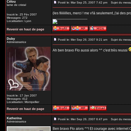
Célou
Posté le: Mar Sep 25, 2007 7:42 pm
Sujet du mess
lame de cristal
(les fiiiiiilles, merci ! me v'là seulement, j'ai des 
Inscrit le: 25 Fév 2007
_________________
Messages: 272
Localisation: Lyon
Revenir en haut de page
Duby
Posté le: Mer Sep 26, 2007 9:21 am
Sujet du mess
Administratrice
Ah ben bravo Flo aussi alors ^^ c'est très reussi
Inscrit le: 17 Jan 2007
Messages: 412
Localisation: Montpellier
Revenir en haut de page
Katherina
Posté le: Mer Sep 26, 2007 6:47 pm
Sujet du mess
Administratrice
Ben bravo Flo alors ^^! Et courage avec internet 