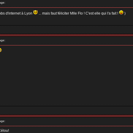
age:
probs d'internet à Lyon
... mais faut féliciter Mlle Flo ! C'est elle qui l'a fait !
)
age:
age:
Célou!