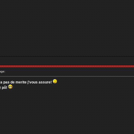
age:
, ya pas de merite j'vous assure!
z pô!