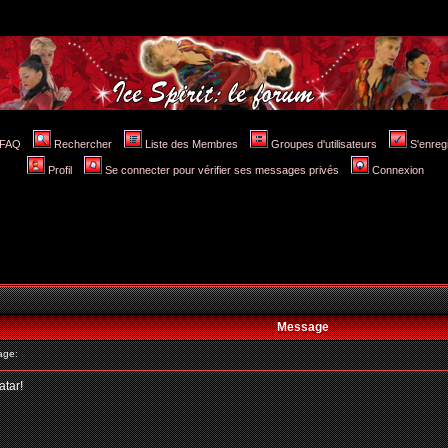
FAQ
Rechercher
Liste des Membres
Groupes d'utilisateurs
S'enreg
Profil
Se connecter pour vérifier ses messages privés
Connexion
Message
age:
atar!