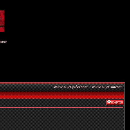
istrer
Voir le sujet précédent
::
Voir le sujet suivant