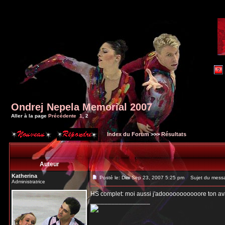
Ondrej Nepela Memorial 2007
Aller à la page
Précédente
1
,
2
Index du Forum
>>>
Résultats
Auteur
Katherina
Posté le: Dim Sep 23, 2007 5:25 pm
Sujet du mess
Administratrice
HS complet: moi aussi j'adooooooooooore ton av
_________________