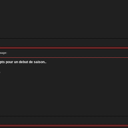
sage:
pts pour un debut de saison..
)