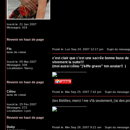
Inscrit le: 21 Jan 2007
Messages: 424
Revenir en haut de page
Flo
Posté le: Lun Sep 24, 2007 12:17 pm
Sujet du messag
lame de cristal
c'est clair que c'est une sacrée bonne base de 
Inscrit le: 05 Mar 2007
vivement la suite!!!
Messages: 336
(moi aussi célou "j'kiffe grave" ton avatar!!
)
Localisation: Nancy
_________________
Revenir en haut de page
Célou
Posté le: Mar Sep 25, 2007 7:42 pm
Sujet du message:
lame de cristal
(les fiiiiiilles, merci ! me v'là seulement, j'ai des 
Inscrit le: 25 Fév 2007
_________________
Messages: 272
Localisation: Lyon
Revenir en haut de page
Duby
Posté le: Mer Sep 26, 2007 9:21 am
Sujet du message: