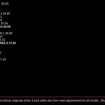
 30.83
3 28.85
91
46
 25.56
14 28.59
N 1 38.96
42
3.32
FRA 4 37.20
7
7.29
a danse originale (mise à part celles des Kerr mais apparement ils ont chuté)...Vou