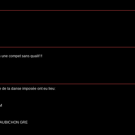
n une compet sans qualif !!
ge de la danse imposée ont eu lieu:
RM
NN-AUBICHON GRE