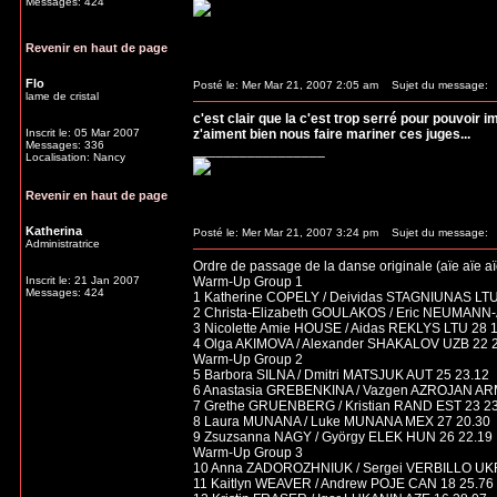
Messages: 424
Revenir en haut de page
Flo
Posté le: Mer Mar 21, 2007 2:05 am
Sujet du message:
lame de cristal
c'est clair que la c'est trop serré pour pouvoir im
Inscrit le: 05 Mar 2007
z'aiment bien nous faire mariner ces juges...
Messages: 336
_________________
Localisation: Nancy
Revenir en haut de page
Katherina
Posté le: Mer Mar 21, 2007 3:24 pm
Sujet du message:
Administratrice
Ordre de passage de la danse originale (aïe aïe aï
Inscrit le: 21 Jan 2007
Warm-Up Group 1
Messages: 424
1 Katherine COPELY / Deividas STAGNIUNAS LTU
2 Christa-Elizabeth GOULAKOS / Eric NEUMAN
3 Nicolette Amie HOUSE / Aidas REKLYS LTU 28 
4 Olga AKIMOVA / Alexander SHAKALOV UZB 22 
Warm-Up Group 2
5 Barbora SILNA / Dmitri MATSJUK AUT 25 23.12
6 Anastasia GREBENKINA / Vazgen AZROJAN AR
7 Grethe GRUENBERG / Kristian RAND EST 23 2
8 Laura MUNANA / Luke MUNANA MEX 27 20.30
9 Zsuzsanna NAGY / György ELEK HUN 26 22.19
Warm-Up Group 3
10 Anna ZADOROZHNIUK / Sergei VERBILLO UKR
11 Kaitlyn WEAVER / Andrew POJE CAN 18 25.76