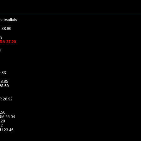
 résultats:
 38.96
29
FRA 37.20
2
.83
28.85
28.59
R 26.92
.56
RM 25.04
.20
72
U 23.46