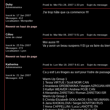
Duby
Posté le: Mer Fév 28, 2007 1:33 pm
Sujet du message:
Administratrice
J'ai trop hâte que ca commence !!!!
Inscrit le: 17 Jan 2007
Messages: 412
Localisation: Montpellier
Revenir en haut de page
Célou
Posté le: Mar Mar 06, 2007 5:51 pm
Sujet du message:
lame de cristal
Moi aussi !!!!
Inscrit le: 25 Fév 2007
Va y avoir un beau suspens !! Et ça va faire du bie
Messages: 272
Localisation: Lyon
Revenir en haut de page
Katherina
Posté le: Lun Mar 19, 2007 9:41 am
Sujet du message:
Administratrice
Ca y est! Les tirages au sort pour l'odre de passa
Inscrit le: 21 Jan 2007
Messages: 424
Warm-Up Group 1
1 Tessa VIRTUE / Scott MOIR CAN
2 Anastasia GREBENKINA / Vazgen AZROJAN A
3 Kaitlyn WEAVER / Andrew POJE CAN
4 Alexandra ZARETSKI / Roman ZARETSKI ISR
Warm-Up Group 2
5 Christa-Elizabeth GOULAKOS / Eric NEUMA
6 Jana KHOKHLOVA / Sergei NOVITSKI RUS
7 Anna CAPPELLINI / Luca LANOTTE ITA