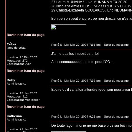
27 Laura MUNANA / Luke MUNANA MEX 20.30
28 Nicolette Amie HOUSE / Aidas REKLYS LTU 19
29 Christa-Elizabeth GOULAKOS / Eric NEUMA
Bon ben on peut encore trop rien dire...si ce n'est
_________________
Revenir en haut de page
Célou
Posté le: Mar Mar 20, 2007 7:53 pm
Sujet du message:
lame de cristal
J'aime pas les imposées...
lol
Inscrit le: 25 Fév 2007
Messages: 272
Aaaaoooouuuuuuummmm pour l'OD....
Localisation: Lyon
Revenir en haut de page
Duby
Posté le: Mar Mar 20, 2007 7:57 pm
Sujet du message:
Administratrice
Et dire qu'il va falloir attendre jeudi soir pour avoi
Inscrit le: 17 Jan 2007
Messages: 412
Localisation: Montpellier
Revenir en haut de page
Katherina
Posté le: Mar Mar 20, 2007 9:21 pm
Sujet du message:
Administratrice
De toute façon, moi je ne me base plus sur les impo
Inscrit le: 21 Jan 2007
_________________