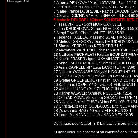
Messages: 424
1 Albena DENKOVA / Maxim STAVISKI BUL 62.10
2 Tanith BELBIN / Benjamin AGOSTO USA 61.85
3 Marie-France DUBREUIL / Patrice LAUZON CAN
4 Oksana DOMNINA / Maxim SHABALIN RUS 60.
5 Isabelle DELOBEL / Olivier SCHOENFELDER 
6 Tessa VIRTUE / Scott MOIR CAN 57.11
7 Jana KHOKHLOVA / Sergei NOVITSKI RUS 55.8
8 Meryl DAVIS / Charlie WHITE USA 55.82
9 Federica FAIELLA / Massimo SCALI ITA 53.32
10 Melissa GREGORY / Denis PETUKHOV USA 5
11 Sinead KERR / John KERR GBR 51.51
12 Alexandra ZARETSKI / Roman ZARETSKI ISR 
13 Nathalie PECHALAT / Fabian BOURZAT FRA 
14 Kristin FRASER / Igor LUKANIN AZE 48.13
15 Anna ZADOROZHNIUK / Sergei VERBILLO UK
16 Anna CAPPELLINI / Luca LANOTTE ITA 47.60
17 Nozomi WATANABE / Akiyuki KIDO JPN 47.27
18 Nelli ZHIGANSHINA / Alexander GAZSI GER 45
19 Grethe GRUENBERG / Kristian RAND EST 45.
20 Katherine COPELY / Deividas STAGNIUNAS L
22 Xintong HUANG / Xun ZHENG CHN 43.91
23 Kaitlyn WEAVER / Andrew POJE CAN 42.58
24 Olga AKIMOVA / Alexander SHAKALOV UZB 41.
26 Nicolette Amie HOUSE / Aidas REKLYS LTU 34
27 Christa-Elizabeth GOULAKOS / Eric NEUMA
28 Zsuzsanna NAGY / György ELEK HUN 33.19
29 Laura MUNANA / Luke MUNANA MEX 32.05
Dommage pour Capellini & Lanotte, encore une chu
Et donc voici le classement au combiné des 2 épr