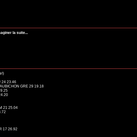
aginer la suite...
e!)
 24 23.46
N-AUBICHON GRE 29 19.18
19.25
24.20
M 21 25.04
3.72
 17 26.92