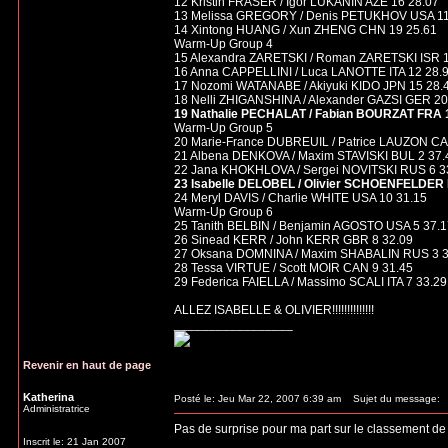
12 Kristin FRASER / Igor LUKANIN AZE 16 28.07
13 Melissa GREGORY / Denis PETUKHOV USA 11
14 Xintong HUANG / Xun ZHENG CHN 19 25.61
Warm-Up Group 4
15 Alexandra ZARETSKI / Roman ZARETSKI ISR 1
16 Anna CAPPELLINI / Luca LANOTTE ITA 12 28.
17 Nozomi WATANABE / Akiyuki KIDO JPN 15 28.
18 Nelli ZHIGANSHINA / Alexander GAZSI GER 20
19 Nathalie PECHALAT / Fabian BOURZAT FRA 
Warm-Up Group 5
20 Marie-France DUBREUIL / Patrice LAUZON CA
21 Albena DENKOVA / Maxim STAVISKI BUL 2 37.
22 Jana KHOKHLOVA / Sergei NOVITSKI RUS 6 3
23 Isabelle DELOBEL / Olivier SCHOENFELDER 
24 Meryl DAVIS / Charlie WHITE USA 10 31.15
Warm-Up Group 6
25 Tanith BELBIN / Benjamin AGOSTO USA 5 37.1
26 Sinead KERR / John KERR GBR 8 32.09
27 Oksana DOMNINA / Maxim SHABALIN RUS 3 3
28 Tessa VIRTUE / Scott MOIR CAN 9 31.45
29 Federica FAIELLA / Massimo SCALI ITA 7 33.29
ALLEZ ISABELLE & OLIVIER!!!!!!!!!!!!!!
_________________
Revenir en haut de page
Katherina
Posté le: Jeu Mar 22, 2007 6:39 am
Sujet du message:
Administratrice
Pas de surprise pour ma part sur le classement de l
Inscrit le: 21 Jan 2007