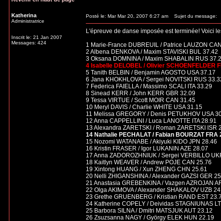
Katherina
Posté le: Mar Mar 20, 2007 6:27 am
Sujet du message:
Administratrice
L'épreuve de danse imposée est terminée! Voici les
Inscrit le: 21 Jan 2007
Messages: 424
1 Marie-France DUBREUIL / Patrice LAUZON CAN
2 Albena DENKOVA / Maxim STAVISKI BUL 37.42
3 Oksana DOMNINA / Maxim SHABALIN RUS 37.
4 Isabelle DELOBEL / Olivier SCHOENFELDER 
5 Tanith BELBIN / Benjamin AGOSTO USA 37.17
6 Jana KHOKHLOVA / Sergei NOVITSKI RUS 33.3
7 Federica FAIELLA / Massimo SCALI ITA 33.29
8 Sinead KERR / John KERR GBR 32.09
9 Tessa VIRTUE / Scott MOIR CAN 31.45
10 Meryl DAVIS / Charlie WHITE USA 31.15
11 Melissa GREGORY / Denis PETUKHOV USA 30
12 Anna CAPPELLINI / Luca LANOTTE ITA 28.91
13 Alexandra ZARETSKI / Roman ZARETSKI ISR 
14 Nathalie PECHALAT / Fabian BOURZAT FRA 
15 Nozomi WATANABE / Akiyuki KIDO JPN 28.46
16 Kristin FRASER / Igor LUKANIN AZE 28.07
17 Anna ZADOROZHNIUK / Sergei VERBILLO UK
18 Kaitlyn WEAVER / Andrew POJE CAN 25.76
19 Xintong HUANG / Xun ZHENG CHN 25.61
20 Nelli ZHIGANSHINA / Alexander GAZSI GER 25
21 Anastasia GREBENKINA / Vazgen AZROJAN A
22 Olga AKIMOVA / Alexander SHAKALOV UZB 24
23 Grethe GRUENBERG / Kristian RAND EST 23.
24 Katherine COPELY / Deividas STAGNIUNAS LT
25 Barbora SILNA / Dmitri MATSJUK AUT 23.12
26 Zsuzsanna NAGY / György ELEK HUN 22.19