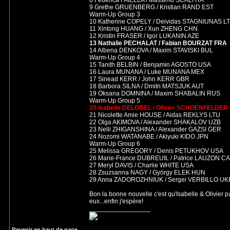
8 Federica FAIELLA / Massimo SCALI ITA
9 Grethe GRUENBERG / Kristian RAND EST
Warm-Up Group 3
10 Katherine COPELY / Deividas STAGNIUNAS L
11 Xintong HUANG / Xun ZHENG CHN
12 Kristin FRASER / Igor LUKANIN AZE
13 Nathalie PECHALAT / Fabian BOURZAT FRA
14 Albena DENKOVA / Maxim STAVISKI BUL
Warm-Up Group 4
15 Tanith BELBIN / Benjamin AGOSTO USA
16 Laura MUNANA / Luke MUNANA MEX
17 Sinead KERR / John KERR GBR
18 Barbora SILNA / Dmitri MATSJUK AUT
19 Oksana DOMNINA / Maxim SHABALIN RUS
Warm-Up Group 5
20 Isabelle DELOBEL / Olivier SCHOENFELDER
21 Nicolette Amie HOUSE / Aidas REKLYS LTU
22 Olga AKIMOVA / Alexander SHAKALOV UZB
23 Nelli ZHIGANSHINA / Alexander GAZSI GER
24 Nozomi WATANABE / Akiyuki KIDO JPN
Warm-Up Group 6
25 Melissa GREGORY / Denis PETUKHOV USA
26 Marie-France DUBREUIL / Patrice LAUZON C
27 Meryl DAVIS / Charlie WHITE USA
28 Zsuzsanna NAGY / György ELEK HUN
29 Anna ZADOROZHNIUK / Sergei VERBILLO UK
Bon la bonne nouvelle c'est qu'Isabelle & Olivier p
eux...enfin j'espère!
_________________
Revenir en haut de page