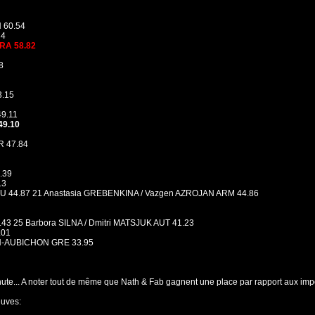
 60.54
34
FRA 58.82
8
3.15
49.11
49.10
R 47.84
.39
13
TU 44.87 21 Anastasia GREBENKINA / Vazgen AZROJAN ARM 44.86
43 25 Barbora SILNA / Dmitri MATSJUK AUT 41.23
.01
NN-AUBICHON GRE 33.95
te... A noter tout de même que Nath & Fab gagnent une place par rapport aux imp
euves: