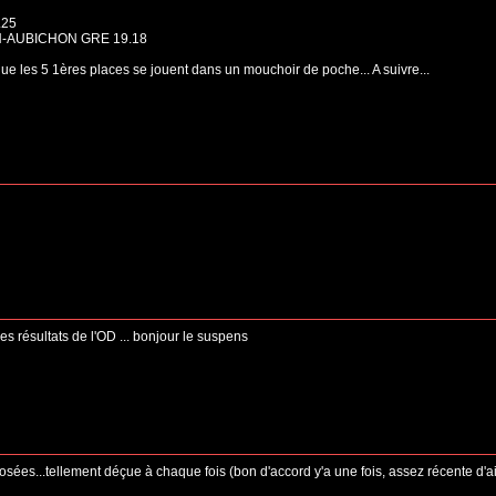
.25
NN-AUBICHON GRE 19.18
 que les 5 1ères places se jouent dans un mouchoir de poche... A suivre...
r les résultats de l'OD ... bonjour le suspens
sées...tellement déçue à chaque fois (bon d'accord y'a une fois, assez récente d'aill