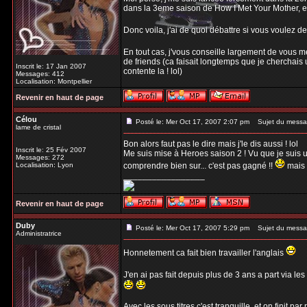
dans la 3eme saison de How I Met Your Mother, et j'
Donc voila, j'ai de quoi débattre si vous voulez d
En tout cas, j'vous conseille largement de vous m
de friends (ca faisait longtemps que je cherchais u
Inscrit le: 17 Jan 2007
contente la ! lol)
Messages: 412
Localisation: Montpellier
Revenir en haut de page
Célou
Posté le: Mer Oct 17, 2007 2:07 pm
Sujet du messa
lame de cristal
Bon alors faut pas le dire mais j'le dis aussi ! lol
Inscrit le: 25 Fév 2007
Me suis mise à Heroes saison 2 ! Vu que je suis u
Messages: 272
Localisation: Lyon
comprendre bien sur... c'est pas gagné !!
mais 
_________________
Revenir en haut de page
Duby
Posté le: Mer Oct 17, 2007 5:29 pm
Sujet du messa
Administratrice
Honnetement ca fait bien travailler l'anglais
J'en ai pas fait depuis plus de 3 ans a part via le
Avec les sous titres c'est tranquille, et on finit par