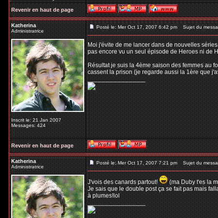
Revenir en haut de page
Katherina
Posté le: Mer Oct 17, 2007 6:42 pm
Sujet du messa
Administratrice
Moi j'évite de me lancer dans de nouvelles séries
pas encore vu un seul épisode de Heroes ni de Ho
Résultat je suis la 4ème saison des femmes au fo
cassent la prison (je regarde aussi la 1ère que j'a
_________________
Inscrit le: 21 Jan 2007
Messages: 424
Revenir en haut de page
Katherina
Posté le: Mer Oct 17, 2007 7:21 pm
Sujet du messa
Administratrice
J'vois des canards partout!
(ma Duby t'es la me
Je sais que le double post ça se fait pas mais fal
à plumes!lol
_________________