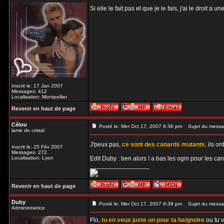
Si elle le fait pas et que je le fais, j'ai le droit a 
Inscrit le: 17 Jan 2007
Messages: 412
Localisation: Montpellier
Revenir en haut de page
Célou
Posté le: Mer Oct 17, 2007 6:36 pm
Sujet du messa
lame de cristal
J'peux pas,
ce sont des canards mutants
, ils o
Inscrit le: 25 Fév 2007
Messages: 272
Localisation: Lyon
Edit Duby : ben alors ! a bas les ogm pour les can
_________________
Revenir en haut de page
Duby
Posté le: Mer Oct 17, 2007 6:39 pm
Sujet du messa
Administratrice
Flo,
tu en veux juste un pour ta baignoire
ou tu 