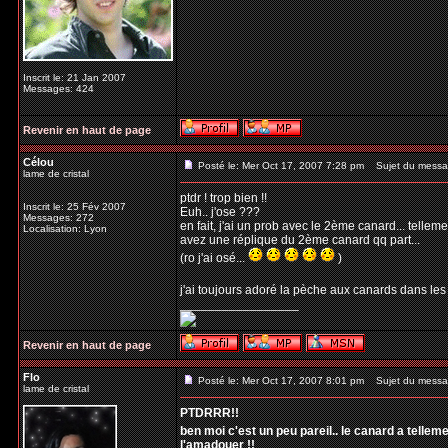
Inscrit le: 21 Jan 2007
Messages: 424
Revenir en haut de page
Célou
Posté le: Mer Oct 17, 2007 7:28 pm
Sujet du messa
lame de cristal
ptdr ! trop bien !!
Inscrit le: 25 Fév 2007
Euh.. j'ose ???
Messages: 272
en fait, j'ai un prob avec le 2ème canard... tellem
Localisation: Lyon
avez une réplique du 2ème canard qq part...
(ro j'ai osé...
)
j'ai toujours adoré la pèche aux canards dans les f
_________________
Revenir en haut de page
Flo
Posté le: Mer Oct 17, 2007 8:01 pm
Sujet du messa
lame de cristal
PTDRRR!!
ben moi c'est un peu pareil.. le canard a tellem
l'amadouer !!