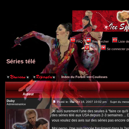
FAQ
Rechercher
Liste 
Profil
Se connecter po
Séries télé
Index du Forum
>>>
Coulisses
Auteur
Duby
Posté le: Mar Oct 16, 2007 10:02 pm
Sujet du messa
Administratrice
Je suis surement l'une des seules à "faire ce qu'il
des séries télé aux USA depuis 2-3 semaines ... D
vous voulez des avis sur des séries pas encore d
Moi perso, j'me suis lancée forcément dans la 2