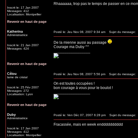
Rhaaaaaa, trop pas le temps de passer en ce mome
Inscrit le: 17 Jan 2007
Messages: 412
Localisation: Montpellier
Revenir en haut de page
Katherina
Posté le: Jeu Nov 08, 2007 9:34 am
Sujet du message:
Administratrice
De la mienne aussi au passage
Inscrit le: 21 Jan 2007
Courage ma Duby ^^
Messages: 424
_________________
Revenir en haut de page
Célou
Posté le: Jeu Nov 08, 2007 5:56 pm
Sujet du message:
lame de cristal
On est toutes occupées !
Inscrit le: 25 Fév 2007
bon courage à vous pour le boulot !
Messages: 272
_________________
Localisation: Lyon
Revenir en haut de page
Duby
Posté le: Ven Déc 07, 2007 6:28 pm
Sujet du message:
Administratrice
Fracassée, mais en week endddddddddd
Inscrit le: 17 Jan 2007
Messages: 412
Localisation: Montpellier