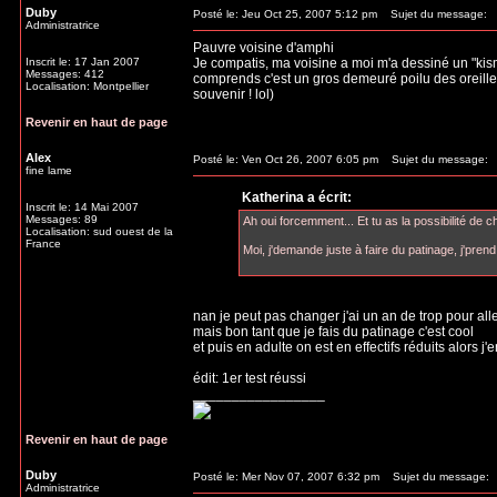
Duby
Posté le: Jeu Oct 25, 2007 5:12 pm
Sujet du message:
Administratrice
Pauvre voisine d'amphi
Inscrit le: 17 Jan 2007
Je compatis, ma voisine a moi m'a dessiné un "kisme
Messages: 412
comprends c'est un gros demeuré poilu des oreill
Localisation: Montpellier
souvenir ! lol)
Revenir en haut de page
Alex
Posté le: Ven Oct 26, 2007 6:05 pm
Sujet du message:
fine lame
Katherina a écrit:
Inscrit le: 14 Mai 2007
Messages: 89
Ah oui forcemment... Et tu as la possibilité de 
Localisation: sud ouest de la
France
Moi, j'demande juste à faire du patinage, j'pr
nan je peut pas changer j'ai un an de trop pour al
mais bon tant que je fais du patinage c'est cool
et puis en adulte on est en effectifs réduits alors j'en
édit: 1er test réussi
_________________
Revenir en haut de page
Duby
Posté le: Mer Nov 07, 2007 6:32 pm
Sujet du message:
Administratrice