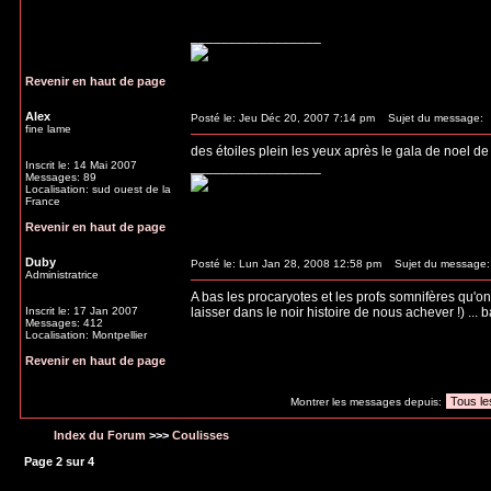
_________________
Revenir en haut de page
Alex
Posté le: Jeu Déc 20, 2007 7:14 pm
Sujet du message:
fine lame
des étoiles plein les yeux après le gala de noel d
Inscrit le: 14 Mai 2007
_________________
Messages: 89
Localisation: sud ouest de la
France
Revenir en haut de page
Duby
Posté le: Lun Jan 28, 2008 12:58 pm
Sujet du message:
Administratrice
A bas les procaryotes et les profs somnifères qu'on
Inscrit le: 17 Jan 2007
laisser dans le noir histoire de nous achever !) ...
Messages: 412
Localisation: Montpellier
Revenir en haut de page
Montrer les messages depuis:
Index du Forum
>>>
Coulisses
Page
2
sur
4