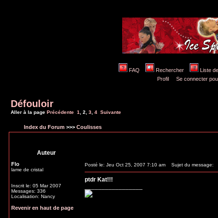
FAQ
Rechercher
Liste 
Profil
Se connecter pou
Défouloir
Aller à la page
Précédente
1
,
2
,
3
,
4
Suivante
Index du Forum
>>>
Coulisses
Auteur
Flo
Posté le: Jeu Oct 25, 2007 7:10 am
Sujet du message:
lame de cristal
ptdr Kat!!!
Inscrit le: 05 Mar 2007
_________________
Messages: 336
Localisation: Nancy
Revenir en haut de page