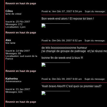
Revenir en haut de page
Célou
Posté le: Ven Déc 07, 2007 6:59 pm
Sujet du message:
lame de cristal
Bon week-end alors ! Et repose toi bien !
Inscrit le: 25 Fév 2007
_________________
Messages: 272
Localisation: Lyon
Revenir en haut de page
Alex
Posté le: Dim Déc 09, 2007 8:52 am
Sujet du message:
fine lame
de très booooooooooonne humeur
Inscrit le: 14 Mai 2007
j'ai changé de groupe de patinage
et j'ai réussi 
Messages: 89
Localisation: sud ouest de la
bonne fin de week-end à tous !!!
France
_________________
Revenir en haut de page
Katherina
Posté le: Dim Déc 09, 2007 9:00 am
Sujet du message:
Administratrice
Yeah bravo Alex!!!! C'est quoi ce premier saut?
Inscrit le: 21 Jan 2007
_________________
Messages: 424
Revenir en haut de page