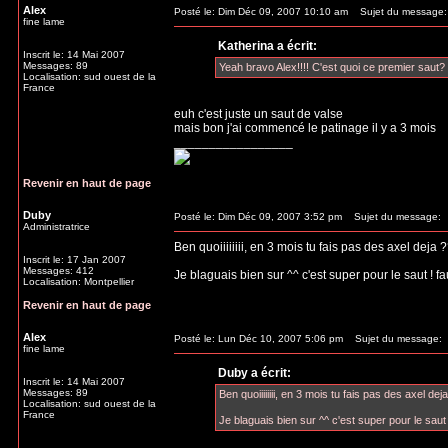
Alex
Posté le: Dim Déc 09, 2007 10:10 am
Sujet du message:
fine lame
Katherina a écrit:
Inscrit le: 14 Mai 2007
Messages: 89
Yeah bravo Alex!!!! C'est quoi ce premier saut?
Localisation: sud ouest de la
France
euh c'est juste un saut de valse
mais bon j'ai commencé le patinage il y a 3 mois
_________________
Revenir en haut de page
Duby
Posté le: Dim Déc 09, 2007 3:52 pm
Sujet du message:
Administratrice
Ben quoiiiiiiii, en 3 mois tu fais pas des axel deja
Inscrit le: 17 Jan 2007
Messages: 412
Je blaguais bien sur ^^ c'est super pour le saut ! 
Localisation: Montpellier
Revenir en haut de page
Alex
Posté le: Lun Déc 10, 2007 5:06 pm
Sujet du message:
fine lame
Duby a écrit:
Inscrit le: 14 Mai 2007
Messages: 89
Ben quoiiiiiiii, en 3 mois tu fais pas des axel d
Localisation: sud ouest de la
France
Je blaguais bien sur ^^ c'est super pour le saut