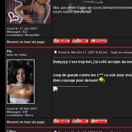
Moi, pas envie d'aller en cours demainnnnnnnnnn 
cours nazes que j'ai lol)
Inscrit le: 17 Jan 2007
Messages: 412
Localisation: Montpellier
Revenir en haut de page
Flo
Posté le: Mer Oct 17, 2007 9:20 pm
Sujet du messa
lame de cristal
Dubyyyy c'est trop fort, j'ai créé un topic du m
coup de gueule contre les c*** ce soir pour mo
(bon courage pour demain!
)
_________________
Inscrit le: 05 Mar 2007
Messages: 336
Localisation: Nancy
Revenir en haut de page
Célou