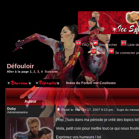
FAQ
Rechercher
Liste 
Profil
Se connecter po
Défouloir
Aller à la page
1
,
2
,
3
,
4
Suivante
Index du Forum
>>>
Coulisses
Auteur
Duby
Posté le: Mer Oct 17, 2007 9:13 pm
Sujet du messag
Administratrice
(Yep, j'suis dans ma période je créé des topics lol
Voila, petit coin pour mettre tout ce qui nous frustr
Exprimez vos humeurs ! lol