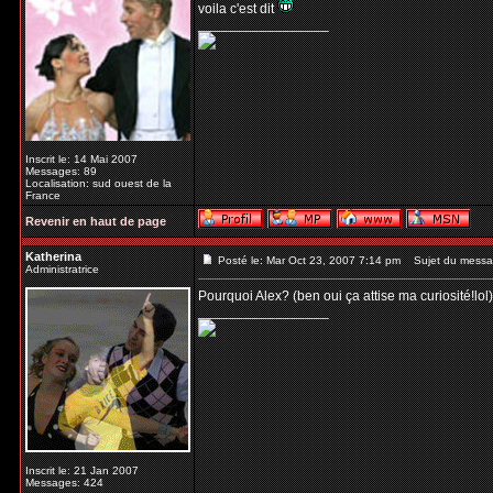
voila c'est dit
_________________
Inscrit le: 14 Mai 2007
Messages: 89
Localisation: sud ouest de la
France
Revenir en haut de page
Katherina
Posté le: Mar Oct 23, 2007 7:14 pm
Sujet du messa
Administratrice
Pourquoi Alex? (ben oui ça attise ma curiosité!lol
_________________
Inscrit le: 21 Jan 2007
Messages: 424