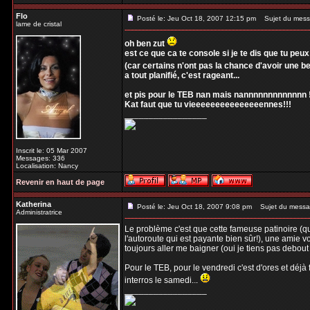
Flo
Posté le: Jeu Oct 18, 2007 12:15 pm
Sujet du mess
lame de cristal
oh ben zut
est ce que ca te console si je te dis que tu peu
(car certains n'ont pas la chance d'avoir une bel
a tout planifié, c'est rageant...
et pis pour le TEB nan mais nannnnnnnnnnnnn 
Kat faut que tu vieeeeeeeeeeeeeeennes!!!
_________________
Inscrit le: 05 Mar 2007
Messages: 336
Localisation: Nancy
Revenir en haut de page
Katherina
Posté le: Jeu Oct 18, 2007 9:08 pm
Sujet du messa
Administratrice
Le problème c'est que cette fameuse patinoire (qu
l'autoroute qui est payante bien sûr!), une amie vou
toujours aller me baigner (oui je tiens pas debou
Pour le TEB, pour le vendredi c'est d'ores et déjà
interros le samedi...
_________________