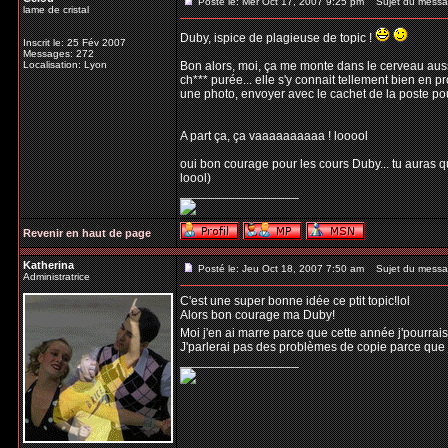
Posté le: Mer Oct 17, 2007 9:25 pm
Sujet du messa
lame de cristal
Duby, ispice de plagieuse de topic !
Inscrit le: 25 Fév 2007
Messages: 272
Localisation: Lyon
Bon alors, moi, ça me monte dans le cerveau aussi 
ch*** purée... elle s'y connait tellement bien en p
une photo, envoyer avec le cachet de la poste pour 
A part ça, ça vaaaaaaaaaa ! looool
oui bon courage pour les cours Duby... tu auras qu'à
loool)
_________________
Revenir en haut de page
Katherina
Posté le: Jeu Oct 18, 2007 7:50 am
Sujet du messa
Administratrice
C'est une super bonne idée ce ptit topic!lol
Alors bon courage ma Duby!
Moi j'en ai marre parce que cette année j'pourrais p
J'parlerai pas des problèmes de copie parce que j
_________________