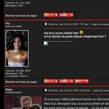
Inscrit le: 21 Jan 2007
Messages: 424
Revenir en haut de page
Flo
Posté le: Jeu Oct 18, 2007 7:57 am
Sujet du messa
lame de cristal
oui on a assez donné hier
arf tu faisais du patin depuis longtemps Kat ?
_________________
Inscrit le: 05 Mar 2007
Messages: 336
Localisation: Nancy
Revenir en haut de page
Duby
Posté le: Jeu Oct 18, 2007 10:35 am
Sujet du mess
Administratrice
Je crois que c'etait justement l'année ou elle vo
Allez Kat, desespere pas, tu pourras pt'etre en fai
ton verre pour te casser la gueule ... on ira en fai