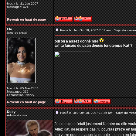
Inscrit le: 21 Jan 2007
Messages: 424
Revenir en haut de page
Flo
Posté le: Jeu Oct 18, 2007 7:57 am
Sujet du messa
lame de cristal
oui on a assez donné hier
arf tu faisais du patin depuis longtemps Kat ?
_________________
Inscrit le: 05 Mar 2007
Messages: 336
Localisation: Nancy
Revenir en haut de page
Duby
Posté le: Jeu Oct 18, 2007 10:35 am
Sujet du mess
Administratrice
Je crois que c'etait justement l'année ou elle vo
Allez Kat, desespere pas, tu pourras pt'etre en fai
ton verre pour te casser la gueule ... on ira en fai