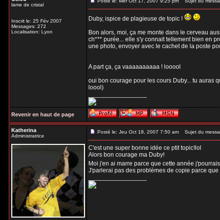
Posté le: Mer Oct 17, 2007 9:25 pm
Sujet du messa
lame de cristal
Duby, ispice de plagieuse de topic !
Inscrit le: 25 Fév 2007
Messages: 272
Localisation: Lyon
Bon alors, moi, ça me monte dans le cerveau aussi 
ch*** purée... elle s'y connait tellement bien en p
une photo, envoyer avec le cachet de la poste pour 
A part ça, ça vaaaaaaaaaa ! looool
oui bon courage pour les cours Duby... tu auras qu'à
loool)
_________________
Revenir en haut de page
Katherina
Posté le: Jeu Oct 18, 2007 7:50 am
Sujet du messa
Administratrice
C'est une super bonne idée ce ptit topic!lol
Alors bon courage ma Duby!
Moi j'en ai marre parce que cette année j'pourrais p
J'parlerai pas des problèmes de copie parce que j
_________________