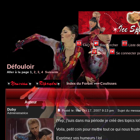
FAQ
Rechercher
Liste 
Profil
Se connecter po
Défouloir
Aller à la page
1
,
2
,
3
,
4
Suivante
Index du Forum
>>>
Coulisses
Auteur
Duby
Posté le: Mer Oct 17, 2007 9:13 pm
Sujet du messag
Administratrice
(Yep, j'suis dans ma période je créé des topics lol
Voila, petit coin pour mettre tout ce qui nous frustr
Exprimez vos humeurs ! lol