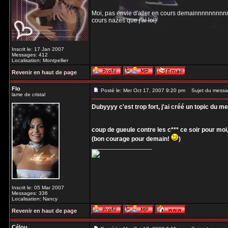
Moi, pas envie d'aller en cours demainnnnnnnnnn 
cours nazes que j'ai lol)
Inscrit le: 17 Jan 2007
Messages: 412
Localisation: Montpellier
Revenir en haut de page
Flo
Posté le: Mer Oct 17, 2007 9:20 pm
Sujet du messa
lame de cristal
Dubyyyy c'est trop fort, j'ai créé un topic du m
coup de gueule contre les c*** ce soir pour mo
(bon courage pour demain!
)
_________________
Inscrit le: 05 Mar 2007
Messages: 336
Localisation: Nancy
Revenir en haut de page
Célou