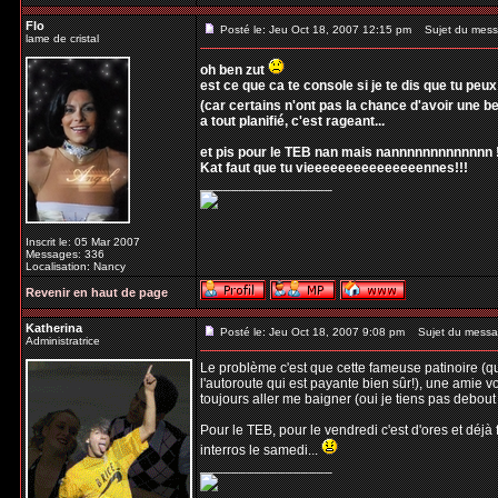
Flo
Posté le: Jeu Oct 18, 2007 12:15 pm
Sujet du mess
lame de cristal
oh ben zut
est ce que ca te console si je te dis que tu peu
(car certains n'ont pas la chance d'avoir une bel
a tout planifié, c'est rageant...
et pis pour le TEB nan mais nannnnnnnnnnnnn 
Kat faut que tu vieeeeeeeeeeeeeeennes!!!
_________________
Inscrit le: 05 Mar 2007
Messages: 336
Localisation: Nancy
Revenir en haut de page
Katherina
Posté le: Jeu Oct 18, 2007 9:08 pm
Sujet du messa
Administratrice
Le problème c'est que cette fameuse patinoire (qu
l'autoroute qui est payante bien sûr!), une amie vou
toujours aller me baigner (oui je tiens pas debou
Pour le TEB, pour le vendredi c'est d'ores et déjà
interros le samedi...
_________________