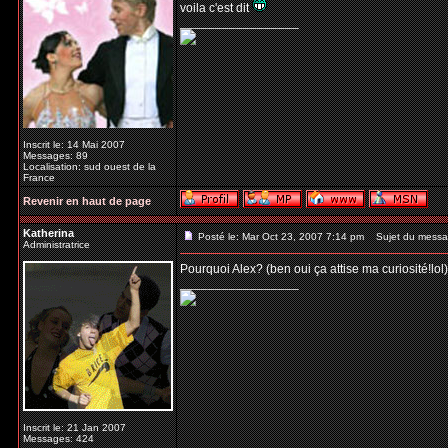
voila c'est dit
_________________
Inscrit le: 14 Mai 2007
Messages: 89
Localisation: sud ouest de la
France
Revenir en haut de page
Katherina
Posté le: Mar Oct 23, 2007 7:14 pm
Sujet du messa
Administratrice
Pourquoi Alex? (ben oui ça attise ma curiosité!lol
_________________
Inscrit le: 21 Jan 2007
Messages: 424