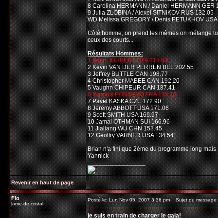
8 Carolina HERMANN / Daniel HERMANN GER 
9 Julia ZLOBINA / Alexei SITNIKOV RUS 132.05
WD Melissa GREGORY / Denis PETUKHOV USA
Côté homme, on prend les mêmes on mélange tout
ceux des courts...
Résultats Hommes:
1 Brian JOUBERT FRA 213.62
2 Kevin VAN DER PERREN BEL 202.55
3 Jeffrey BUTTLE CAN 198.77
4 Christopher MABEE CAN 192.20
5 Vaughn CHIPEUR CAN 187.41
6 Yannick PONSERO FRA 178.18
7 Pavel KASKA CZE 172.90
8 Jeremy ABBOTT USA 171.06
9 Scott SMITH USA 169.97
10 Jamal OTHMAN SUI 166.96
11 Jialiang WU CHN 153.45
12 Geoffry VARNER USA 134.54
Brian n'a fini que 2ème du programme long mais 
Yannick
_________________
Revenir en haut de page
Flo
Posté le: Lun Nov 05, 2007 3:36 pm
Sujet du message:
lame de cristal
je suis en train de charger le gala!