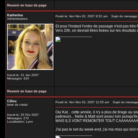
Revenir en haut de page
Katherina
Posté le: Ven Nov 02, 2007 8:52 am
Sujet du message:
Administratrice
Et pour l'instant l'ordre de passage n'est pas très
Vers 20h, on devrait êtres fixées sur les résultats 
_________________
Inscrit le: 21 Jan 2007
Messages: 424
Revenir en haut de page
Célou
Posté le: Ven Nov 02, 2007 11:55 am
Sujet du message
lame de cristal
Oui Kat... cette année, il n'y a plus de tirage au 
Inscrit le: 25 Fév 2007
patineurs... Nelle & Matt sont assez loin puisqu'ils
Messages: 272
MAIS ILS VONT REMONTER TOUT CAAAAAAAAAA
Localisation: Lyon
J'ai pas le net du week-end, j'ai ma miss qui doit me 
_________________