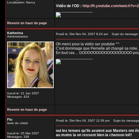
Localisation: Nancy
Vidéo de l'OD :
http://fr.youtube.com/watch?v
_________________
Revenir en haut de page
Katherina
Posté le: Dim Nov 04, 2007 8:24 am
Sujet du message:
Administratrice
Oh merci pour la vidéo sur youtube ^^
C'est dommage que Pernelle ait changé sa robe, cel
En tout cas.... GOOOOOOOOOOOOOOOOOO pour 
_________________
Inscrit le: 21 Jan 2007
Messages: 424
Revenir en haut de page
Flo
Posté le: Dim Nov 04, 2007 11:59 pm
Sujet du message
lame de cristal
oui les tenues qu'ils avaient aux Masters ont ét
Inscrit le: 05 Mar 2007
au moins la on ressent bien la chanson lol!!
Messages: 336