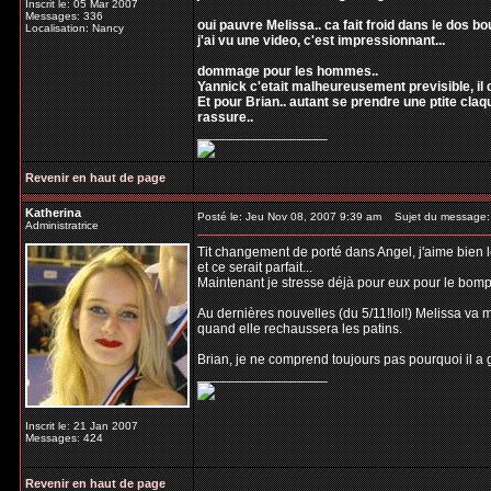
Inscrit le: 05 Mar 2007
Messages: 336
oui pauvre Melissa.. ca fait froid dans le dos 
Localisation: Nancy
j'ai vu une video, c'est impressionnant...
dommage pour les hommes..
Yannick c'etait malheureusement previsible, il c
Et pour Brian.. autant se prendre une ptite claq
rassure..
_________________
Revenir en haut de page
Katherina
Posté le: Jeu Nov 08, 2007 9:39 am
Sujet du message:
Administratrice
Tit changement de porté dans Angel, j'aime bien l
et ce serait parfait...
Maintenant je stresse déjà pour eux pour le bompard
Au dernières nouvelles (du 5/11!lol!) Melissa va m
quand elle rechaussera les patins.
Brian, je ne comprend toujours pas pourquoi il a g
_________________
Inscrit le: 21 Jan 2007
Messages: 424
Revenir en haut de page