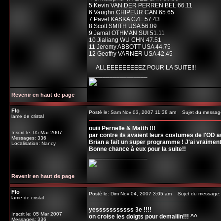
5 Kevin VAN DER PERREN BEL 66.11
6 Vaughn CHIPEUR CAN 65.65
7 Pavel KASKA CZE 57.43
8 Scott SMITH USA 56.09
9 Jamal OTHMAN SUI 51.11
10 Jialiang WU CHN 47.51
11 Jeremy ABBOTT USA 44.75
12 Geoffry VARNER USA 42.45
ALLEEEEEEEEEZ POUR LA SUITE!!!
_________________
Revenir en haut de page
Flo
Posté le: Sam Nov 03, 2007 11:38 am
Sujet du messag
lame de cristal
ouiii Pernelle & Matth !!!
Inscrit le: 05 Mar 2007
par contre ils avaient leurs costumes de l'OD a
Messages: 336
Brian a fait un super programme ! J'ai vraiment
Localisation: Nancy
Bonne chance à eux pour la suite!!
_________________
Revenir en haut de page
Flo
Posté le: Dim Nov 04, 2007 3:05 am
Sujet du message:
lame de cristal
yesssssssssss 3e !!!!
Inscrit le: 05 Mar 2007
on croise les doigts pour demaiiin!!! ^^
Messages: 336