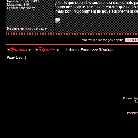
Inscrit le: 05 Mar 2007
je sais que celui des couples est dispo, mais pa
Messages: 336
sinon ben pour le TEB... ca c'est sur que ca va 
Localisation: Nancy
mais bon.. vu comment ils nous surprennent d
_________________
Revenir en haut de page
Montrer les messages depuis:
Index du Forum
>>>
Résultats
Page
1
sur
1
Powered by
Tra
Inscripti