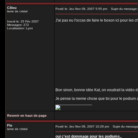
Célou
Posté le: Jeu Nov 08, 2007 5:55 pm
Sujet du message:
lame de cristal
J'ai pas eu l'occas de faire le boxon ici pour les 
Inscrit le: 25 Fév 2007
Messages: 272
Localisation: Lyon
Bon sinon, bonne idée Kat, on voudrait la vidéo du 
Je pense la meme chose que toi pour le podium au
_________________
Revenir en haut de page
Flo
Posté le: Jeu Nov 08, 2007 10:29 pm
Sujet du message
lame de cristal
oui c'est dommage pour les podiums..