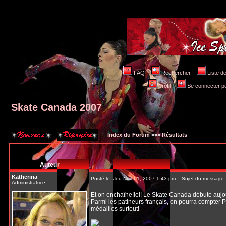
FAQ
Rechercher
Liste 
Profil
Se connecter po
Skate Canada 2007
Index du Forum
>>>
Résultats
Auteur
Katherina
Posté le: Jeu Nov 01, 2007 1:43 pm
Sujet du message:
Administratrice
Et on enchaîne!lol! Le Skate Canada débute aujour
Parmi les patineurs français, on pourra compter P
médailles surtout!
_________________