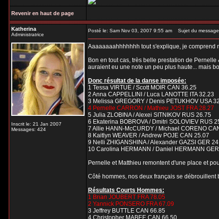
Revenir en haut de page
Katherina
Posté le: Sam Nov 03, 2007 9:55 am
Sujet du message
Administratrice
Aaaaaaaahhhhhhh tout s'explique, je comprend mi
Bon en tout cas, très belle prestation de Pernelle 
auraient eu une note un peu plus haute... mais bon
Donc résultat de la danse imposée:
1 Tessa VIRTUE / Scott MOIR CAN 36.25
2 Anna CAPPELLINI / Luca LANOTTE ITA 32.23
3 Melissa GREGORY / Denis PETUKHOV USA 32
4 Pernelle CARRON / Mathieu JOST FRA 28.27
5 Julia ZLOBINA / Alexei SITNIKOV RUS 26.75
6 Ekaterina BOBROVA / Dmitri SOLOVIEV RUS 2
Inscrit le: 21 Jan 2007
7 Allie HANN-McCURDY / Michael CORENO CAN
Messages: 424
8 Kaitlyn WEAVER / Andrew POJE CAN 25.07
9 Nelli ZHIGANSHINA / Alexander GAZSI GER 24
10 Carolina HERMANN / Daniel HERMANN GER
Pernelle et Matthieu remontent d'une place et pour
Côté hommes, nos deux français se débrouillent bi
Résultats Courts Hommes:
1 Brian JOUBERT FRA 78.05
2 Yannick PONSERO FRA 67.09
3 Jeffrey BUTTLE CAN 66.85
4 Christopher MABEE CAN 66.50