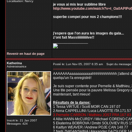
Localisation: Nancy
je vous ai mis leur sublime libre
http://www.youtube.com/watch?v=t_Oa0APlPo
superbe compet pour nos 2 champions!!!
j'espere que l'on aura les images du gala...
z'ont fait Massiiiiiiiiiiiive!!
_________________
Revenir en haut de page
Katherina
Posté le: Lun Nov 05, 2007 6:35 am
Sujet du message:
Administratrice
AAAAAAAaaaaaaaaaaahhhhhhhhhhhh j'attend désesp
quelqu'un l'a enregistré!
Je suis super contente pour Pernelle & Matthieu, 
Une tite pensée pour la pauvre Melissa Gregory qui
maintenant, tant mieux!
Résultats de la danse:
1 Tessa VIRTUE / Scott MOIR CAN 197.07
2 Anna CAPPELLINI / Luca LANOTTE ITA 171.57
3 Pernelle CARRON / Mathieu JOST FRA 167.83
4 Allie HANN-McCURDY / Michael CORENO CAN
Inscrit le: 21 Jan 2007
5 Ekaterina BOBROVA / Dmitri SOLOVIEV RUS 1
Messages: 424
6 Kaitlyn WEAVER / Andrew POJE CAN 148.77
7 Nelli ZHIGANSHINA / Alexander GAZSI GER 14