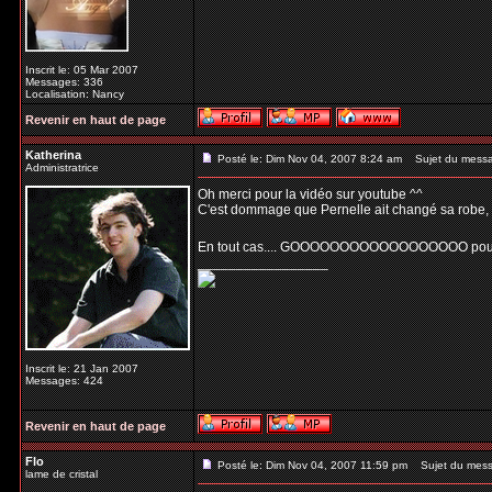
Inscrit le: 05 Mar 2007
Messages: 336
Localisation: Nancy
Revenir en haut de page
Katherina
Posté le: Dim Nov 04, 2007 8:24 am
Sujet du mess
Administratrice
Oh merci pour la vidéo sur youtube ^^
C'est dommage que Pernelle ait changé sa robe, cel
En tout cas.... GOOOOOOOOOOOOOOOOOO pour 
_________________
Inscrit le: 21 Jan 2007
Messages: 424
Revenir en haut de page
Flo
Posté le: Dim Nov 04, 2007 11:59 pm
Sujet du mess
lame de cristal