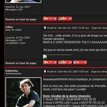
Inscrit le: 21 Jan 2007
Messages: 424
Revenir en haut de page
Célou
Posté le: Ven Nov 02, 2007 11:55 am
Sujet du mes
lame de cristal
Oui Kat... cette année, il n'y a plus de tirage au 
Inscrit le: 25 Fév 2007
l'année dernière...
Messages: 272
MAIS ILS VONT REMONTER TOUT CAAAAAAAAAA
Localisation: Lyon
J'ai pas le net du week-end, j'ai ma miss qui doit me 
_________________
Revenir en haut de page
Katherina
Posté le: Sam Nov 03, 2007 9:55 am
Sujet du mess
Administratrice
Aaaaaaaahhhhhhh tout s'explique, je comprend mi
Bon en tout cas, très belle prestation de Pernelle
dirait, c'est l'jeu ma pauv' Lucette!
Donc résultat de la danse imposée:
1 Tessa VIRTUE / Scott MOIR CAN 36.25
2 Anna CAPPELLINI / Luca LANOTTE ITA 32.23
3 Melissa GREGORY / Denis PETUKHOV USA 32