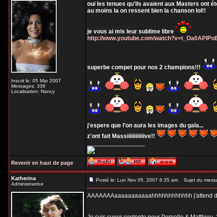
oui les tenues qu'ils avaient aux Masters ont ét
au moins la on ressent bien la chanson lol!!
je vous ai mis leur sublime libre
http://www.youtube.com/watch?v=t_Oa0APlPo
superbe compet pour nos 2 champions!!!
Inscrit le: 05 Mar 2007
Messages: 336
Localisation: Nancy
j'espere que l'on aura les images du gala...
z'ont fait Massiiiiiiiiiiiive!!
_________________
Revenir en haut de page
Katherina
Posté le: Lun Nov 05, 2007 6:35 am
Sujet du mess
Administratrice
AAAAAAAaaaaaaaaaaahhhhhhhhhhhh j'attend désespe