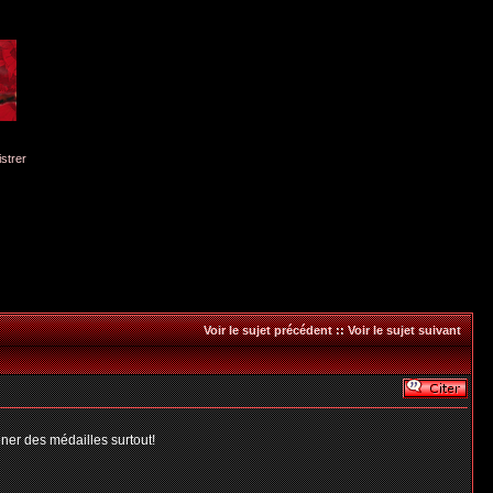
istrer
Voir le sujet précédent
::
Voir le sujet suivant
ener des médailles surtout!