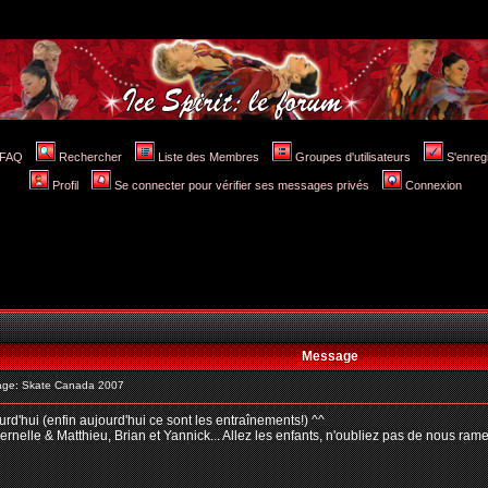
FAQ
Rechercher
Liste des Membres
Groupes d'utilisateurs
S'enreg
Profil
Se connecter pour vérifier ses messages privés
Connexion
Message
ge: Skate Canada 2007
d'hui (enfin aujourd'hui ce sont les entraînements!) ^^
rnelle & Matthieu, Brian et Yannick... Allez les enfants, n'oubliez pas de nous ram