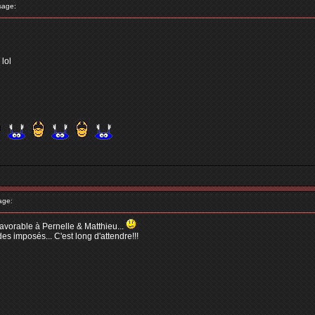
sage:
 lol
age:
 favorable à Pernelle & Matthieu...
des imposés... C'est long d'attendre!!!