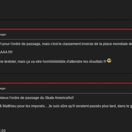
sage:
sort pour l'ordre de passage, mais c'est le classement inverse de la place mondiale de
A !!!!!
textoter, mais ça va etre horriiiiiiiiiiiiible d'attendre les résultats !!!
age:
eux l'ordre de passage du Skate America!lol!
 & Matthieu pour les imposés... Je suis sûre qu'il seraient passés plus tard, dans l
.03