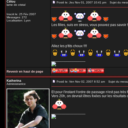
Célou
Posté le: Jeu Nov 01, 2007 10:41 pm
Sujet du mes
lame de cristal
Inscrit le: 25 Fév 2007
Messages: 272
Localisation: Lyon
Les filles, suis en stress, vous pouvez pas savoir !
Allez les p'tits choux !!!!
_________________
Revenir en haut de page
Katherina
Posté le: Ven Nov 02, 2007 8:52 am
Sujet du mess
Administratrice
Et pour l'instant l'ordre de passage n'est pas très
Vers 20h, on devrait êtres fixées sur les résultats 
_________________