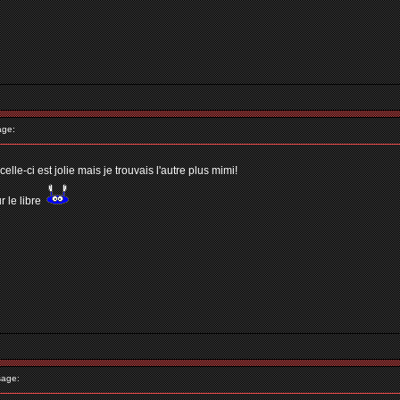
age:
le-ci est jolie mais je trouvais l'autre plus mimi!
le libre
age: