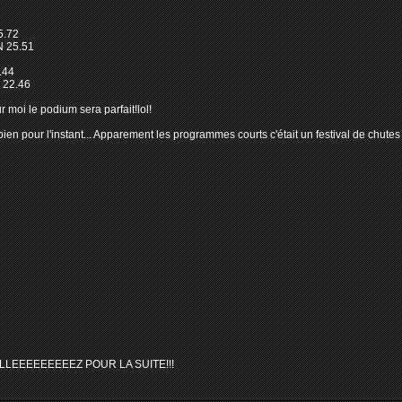
5.72
 25.51
.44
 22.46
 moi le podium sera parfait!lol!
en pour l'instant... Apparement les programmes courts c'était un festival de chutes 
LLEEEEEEEEEZ POUR LA SUITE!!!