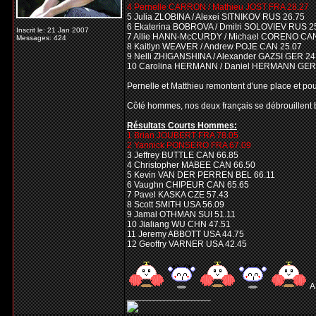
4 Pernelle CARRON / Mathieu JOST FRA 28.27
5 Julia ZLOBINA / Alexei SITNIKOV RUS 26.75
6 Ekaterina BOBROVA / Dmitri SOLOVIEV RUS 2
Inscrit le: 21 Jan 2007
7 Allie HANN-McCURDY / Michael CORENO CAN
Messages: 424
8 Kaitlyn WEAVER / Andrew POJE CAN 25.07
9 Nelli ZHIGANSHINA / Alexander GAZSI GER 24
10 Carolina HERMANN / Daniel HERMANN GER
Pernelle et Matthieu remontent d'une place et pour
Côté hommes, nos deux français se débrouillent bi
Résultats Courts Hommes:
1 Brian JOUBERT FRA 78.05
2 Yannick PONSERO FRA 67.09
3 Jeffrey BUTTLE CAN 66.85
4 Christopher MABEE CAN 66.50
5 Kevin VAN DER PERREN BEL 66.11
6 Vaughn CHIPEUR CAN 65.65
7 Pavel KASKA CZE 57.43
8 Scott SMITH USA 56.09
9 Jamal OTHMAN SUI 51.11
10 Jialiang WU CHN 47.51
11 Jeremy ABBOTT USA 44.75
12 Geoffry VARNER USA 42.45
A
_________________