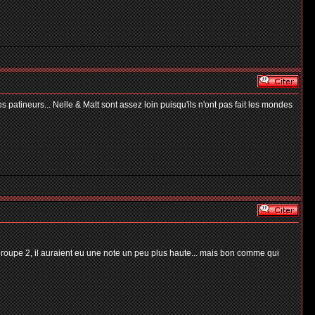
s patineurs... Nelle & Matt sont assez loin puisqu'ils n'ont pas fait les mondes
e groupe 2, il auraient eu une note un peu plus haute... mais bon comme qui