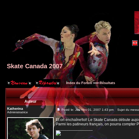
Skate Canada 2007
Index du Forum
>>>
Résultats
Auteur
Katherina
Posté le: Jeu Nov 01, 2007 1:43 pm
Sujet du messa
Administratrice
Et on enchaîne!lol! Le Skate Canada débute aujour
Parmi les patineurs français, on pourra compter Pe
_________________