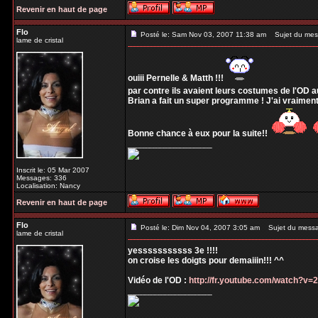
Revenir en haut de page
Flo
Posté le: Sam Nov 03, 2007 11:38 am
Sujet du mes
lame de cristal
ouiii Pernelle & Matth !!!
par contre ils avaient leurs costumes de l'OD a
Brian a fait un super programme ! J'ai vraiment
Bonne chance à eux pour la suite!!
_________________
Inscrit le: 05 Mar 2007
Messages: 336
Localisation: Nancy
Revenir en haut de page
Flo
Posté le: Dim Nov 04, 2007 3:05 am
Sujet du mess
lame de cristal
yesssssssssss 3e !!!!
on croise les doigts pour demaiiin!!! ^^
Vidéo de l'OD :
http://fr.youtube.com/watch?v
_________________