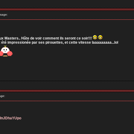
sage:
ux Masters.. Hâte de voir comment ils seront ce soir!!!
 été impressionée par ses pirouettes, et cette vitesse laaaaaaaaa...lol
age:
=2InJDhaYUpo