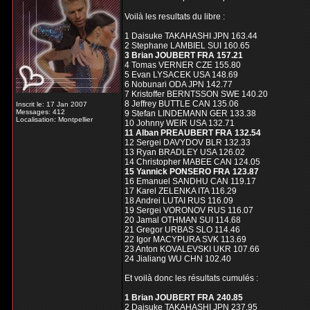
Voilà les resultats du libre :
1 Daisuke TAKAHASHI JPN 163.44
2 Stephane LAMBIEL SUI 160.65
3 Brian JOUBERT FRA 157.21
4 Tomas VERNER CZE 155.80
5 Evan LYSACEK USA 148.69
6 Nobunari ODA JPN 142.77
7 Kristoffer BERNTSSON SWE 140.20
8 Jeffrey BUTTLE CAN 135.06
Inscrit le: 17 Jan 2007
Messages: 412
9 Stefan LINDEMANN GER 133.38
Localisation: Montpellier
10 Johnny WEIR USA 132.71
11 Alban PREAUBERT FRA 132.54
12 Sergei DAVYDOV BLR 132.33
13 Ryan BRADLEY USA 126.02
14 Christopher MABEE CAN 124.05
15 Yannick PONSERO FRA 123.87
16 Emanuel SANDHU CAN 119.17
17 Karel ZELENKA ITA 116.29
18 Andrei LUTAI RUS 116.09
19 Sergei VORONOV RUS 116.07
20 Jamal OTHMAN SUI 114.68
21 Gregor URBAS SLO 114.46
22 Igor MACYPURA SVK 113.69
23 Anton KOVALEVSKI UKR 107.66
24 Jialiang WU CHN 102.40
Et voilà donc les résultats cumulés :
1 Brian JOUBERT FRA 240.85
2 Daisuke TAKAHASHI JPN 237.95