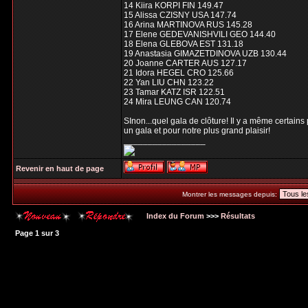
14 Kiira KORPI FIN 149.47
15 Alissa CZISNY USA 147.74
16 Arina MARTINOVA RUS 145.28
17 Elene GEDEVANISHVILI GEO 144.40
18 Elena GLEBOVA EST 131.18
19 Anastasia GIMAZETDINOVA UZB 130.44
20 Joanne CARTER AUS 127.17
21 Idora HEGEL CRO 125.66
22 Yan LIU CHN 123.22
23 Tamar KATZ ISR 122.51
24 Mira LEUNG CAN 120.74
SInon...quel gala de clôture! Il y a même certains
un gala et pour notre plus grand plaisir!
_________________
Revenir en haut de page
Montrer les messages depuis:
Index du Forum
>>>
Résultats
Page
1
sur
3