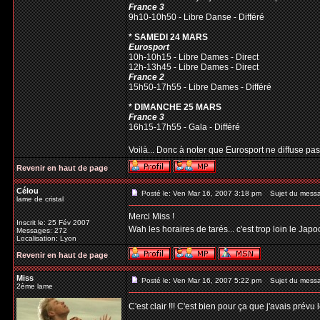
France 3
9h10-10h50 - Libre Danse - Différé
* SAMEDI 24 MARS
Eurosport
10h-10h15 - Libre Dames - Direct
12h-13h45 - Libre Dames - Direct
France 2
15h50-17h55 - Libre Dames - Différé
* DIMANCHE 25 MARS
France 3
16h15-17h55 - Gala - Différé
Voilà... Donc à noter que Eurosport ne diffuse pas le
Revenir en haut de page
Célou
Posté le: Ven Mar 16, 2007 3:18 pm
Sujet du mess
lame de cristal
Merci Miss !
Inscrit le: 25 Fév 2007
Wah les horaires de tarés... c'est trop loin le Jap
Messages: 272
Localisation: Lyon
Revenir en haut de page
Miss
Posté le: Ven Mar 16, 2007 5:22 pm
Sujet du mess
2ème lame
C'est clair !!! C'est bien pour ça que j'avais pré