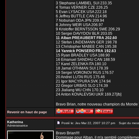
3 Stephane LAMBIEL SUI 233.35
4 Tomas VERNER CZE 226.25
5 Evan LYSACEK USA 222.18
6 Jeffrey BUTTLE CAN 214.96
7 Nobunari ODA JPN 209.94
8 Johnny WEIR USA 206.97
9 Kristoffer BERNTSSON SWE 206.29
10 Sergei DAVYDOV BLR 203.05
11 Alban PREAUBERT FRA 202.60
12 Stefan LINDEMANN GER 198.78
13 Christopher MABEE CAN 195.38
14 Yannick PONSERO FRA 192.63
15 Ryan BRADLEY USA 188.90
16 Emanuel SANDHU CAN 188.59
17 Karel ZELENKA ITA 180.10
18 Jamal OTHMAN SUI 178.39
19 Sergei VORONOV RUS 176.57
20 Andrei LUTAI RUS 175.46
21 Igor MACYPURA SVK 174.94
22 Gregor URBAS SLO 174.39
23 Jialiang WU CHN 170.10
24 Anton KOVALEVSKI UKR 169.27[/b]
Bravo Brian, notre nouveau champion du Monde
Revenir en haut de page
Katherina
Posté le: Jeu Mar 22, 2007 10:27 pm
Sujet du mess
Administratrice
Bravo Brian!!!!
Dommage pour Alban, il m'a semblé complètement vi