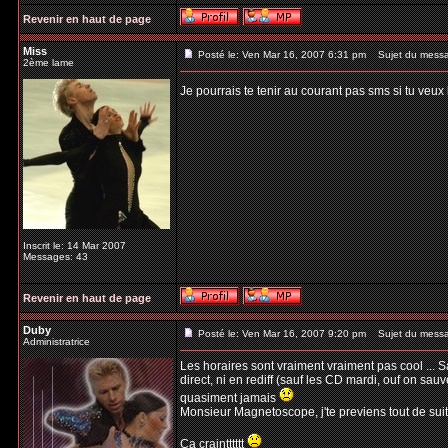
Revenir en haut de page
Miss
Posté le: Ven Mar 16, 2007 6:31 pm
Sujet du mess
2ème lame
Je pourrais te tenir au courant pas sms si tu veux 
Inscrit le: 14 Mar 2007
Messages: 43
Revenir en haut de page
Duby
Posté le: Ven Mar 16, 2007 9:20 pm
Sujet du mess
Administratrice
Les horaires sont vraiment vraiment pas cool ... 
direct, ni en rediff (sauf les CD mardi, ouf on sau
quasiment jamais
Monsieur Magnetoscope, j'te previens tout de suite
Ca craintttttt