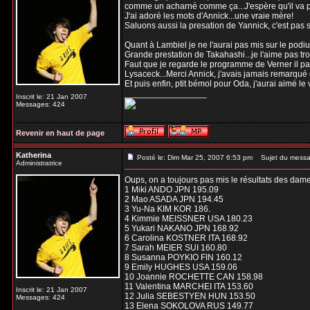
comme un acharné comme ça...J'espère qu'il va p
J'ai adoré les mots d'Annick...une vraie mère!
Saluons aussi la presation de Yannick, c'est pas 
Quant à Lambiel je ne l'aurai pas mis sur le podiu
Grande prestation de Takahashi...je l'aime pas trop
Faut que je regarde le programme de Verner il para
Lysaceck...Merci Annick, j'avais jamais remarqué qu
Et puis enfin, ptit bémol pour Oda, j'aurai aimé le v
_________________
Inscrit le: 21 Jan 2007
Messages: 424
Revenir en haut de page
Katherina
Posté le: Dim Mar 25, 2007 6:53 pm
Sujet du messa
Administratrice
Oups, on a toujours pas mis le résultats des dames
1 Miki ANDO JPN 195.09
2 Mao ASADA JPN 194.45
3 Yu-Na KIM KOR 186.
4 Kimmie MEISSNER USA 180.23
5 Yukari NAKANO JPN 168.92
6 Carolina KOSTNER ITA 168.92
7 Sarah MEIER SUI 160.80
8 Susanna POYKIO FIN 160.12
9 Emily HUGHES USA 159.06
10 Joannie ROCHETTE CAN 158.98
11 Valentina MARCHEI ITA 153.60
Inscrit le: 21 Jan 2007
12 Julia SEBESTYEN HUN 153.50
Messages: 424
13 Elena SOKOLOVA RUS 149.77