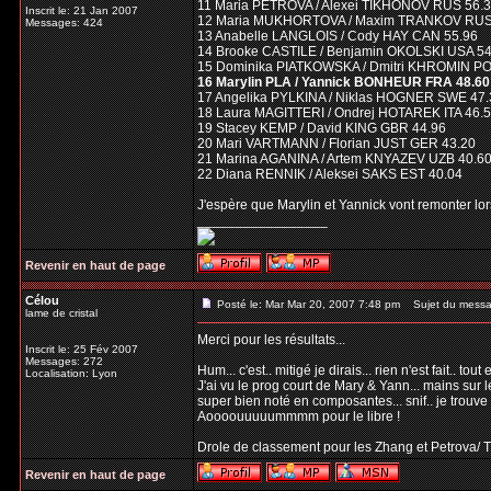
11 Maria PETROVA / Alexei TIKHONOV RUS 56.
Inscrit le: 21 Jan 2007
12 Maria MUKHORTOVA / Maxim TRANKOV RUS
Messages: 424
13 Anabelle LANGLOIS / Cody HAY CAN 55.96
14 Brooke CASTILE / Benjamin OKOLSKI USA 54
15 Dominika PIATKOWSKA / Dmitri KHROMIN PO
16 Marylin PLA / Yannick BONHEUR FRA 48.60
17 Angelika PYLKINA / Niklas HOGNER SWE 47.
18 Laura MAGITTERI / Ondrej HOTAREK ITA 46.
19 Stacey KEMP / David KING GBR 44.96
20 Mari VARTMANN / Florian JUST GER 43.20
21 Marina AGANINA / Artem KNYAZEV UZB 40.6
22 Diana RENNIK / Aleksei SAKS EST 40.04
J'espère que Marylin et Yannick vont remonter lors
_________________
Revenir en haut de page
Célou
Posté le: Mar Mar 20, 2007 7:48 pm
Sujet du messa
lame de cristal
Merci pour les résultats...
Inscrit le: 25 Fév 2007
Messages: 272
Hum... c'est.. mitigé je dirais... rien n'est fait.. to
Localisation: Lyon
J'ai vu le prog court de Mary & Yann... mains sur l
super bien noté en composantes... snif.. je trouve 
Aoooouuuuummmm pour le libre !
Drole de classement pour les Zhang et Petrova/ T
Revenir en haut de page