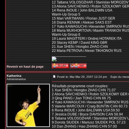
12 Tatiana VOLOSOZHAR / Stanislav MOROZO
13 Aliona SAVCHENKO / Robin SZOLKOWY GE
14 Rena INOUE / John BALDWIN USA
Warm-Up Group 5
15 Mari VARTMANN / Florian JUST GER
16 Diana RENNIK / Aleksei SAKS EST
17 Yuko KAWAGUCHI / Alexander SMIRNOV RU
18 Maria MUKHORTOVA / Maxim TRANKOV RU
Warm-Up Group 6
19 Laura MAGITTERI / Ondrej HOTAREK ITA
20 Stacey KEMP / David KING GBR
21 Xue SHEN / Hongbo ZHAO CHN
22 Maria PETROVA / Alexei TIKHONOV RUS
_________________
Revenir en haut de page
Katherina
Posté le: Mar Mar 20, 2007 12:24 pm
Sujet du mess
Administratrice
Résultats programme court couples:
1 Xue SHEN / Hongbo ZHAO CHN 71.07
2 Aliona SAVCHENKO / Robin SZOLKOWY GER 
3 Qing PANG / Jian TONG CHN 66.75
4 Yuko KAWAGUCHI / Alexander SMIRNOV RUS 
5 Valerie MARCOUX / Craig BUNTIN CAN 60.73
6 Rena INOUE / John BALDWIN USA 59.50
7 Jessica DUBE / Bryce DAVISON CAN 58.94
8 Tatiana VOLOSOZHAR / Stanislav MOROZOV 
9 Dorota SIUDEK / Mariusz SIUDEK POL 57.23
10 Dan ZHANG / Hao ZHANG CHN 57.00