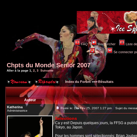
FAQ
Rechercher
Liste 
Profil
Se connecter po
Chpts du Monde Senior 2007
Aller à la page
1
,
2
,
3
Suivante
Index du Forum
>>>
Résultats
Auteur
Katherina
Posté le: Dim Fév 25, 2007 1:27 pm
Sujet du messa
Administratrice
Sélections
Ca y est! Depuis quelques jours, la FFSG a publ
Tokyo, au Japon.
Pour les
hommes
sont sélectionnés: Brian Jouber