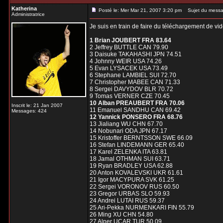
Katherina
Posté le: Mer Mar 21, 2007 3:20 pm
Sujet du messa
Administratrice
Je suis en train de faire du téléchargement de vid
1 Brian JOUBERT FRA 83.64
2 Jeffrey BUTTLE CAN 79.90
3 Daisuke TAKAHASHI JPN 74.51
4 Johnny WEIR USA 74.26
5 Evan LYSACEK USA 73.49
6 Stephane LAMBIEL SUI 72.70
7 Christopher MABEE CAN 71.33
8 Sergei DAVYDOV BLR 70.72
9 Tomas VERNER CZE 70.45
10 Alban PREAUBERT FRA 70.06
Inscrit le: 21 Jan 2007
11 Emanuel SANDHU CAN 69.42
Messages: 424
12 Yannick PONSERO FRA 68.76
13 Jialiang WU CHN 67.70
14 Nobunari ODA JPN 67.17
15 Kristoffer BERNTSSON SWE 66.09
16 Stefan LINDEMANN GER 65.40
17 Karel ZELENKA ITA 63.81
18 Jamal OTHMAN SUI 63.71
19 Ryan BRADLEY USA 62.88
20 Anton KOVALEVSKI UKR 61.61
21 Igor MACYPURA SVK 61.25
22 Sergei VORONOV RUS 60.50
23 Gregor URBAS SLO 59.93
24 Andrei LUTAI RUS 59.37
25 Ari-Pekka NURMENKARI FIN 55.79
26 Ming XU CHN 54.80
27 Alper UCAR TUR 50.09