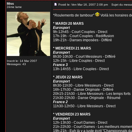
Miss
Posté le: Ven Mar 16, 2007 2:08 pm
Sujet du mess
2ème lame
*Roulements de tambour"
Voilà les horaires d
* MARDI 20 MARS
Eurosport
9h-12h45 - Court Couples - Direct
17h-19h - Court Couples - Rediffusion
19h-21h - Danses imposées - Différé
* MERCREDI 21 MARS
Eurosport
8h30-10h30 - Court Messieurs - Différé
12h-15h - Libre Couples - Direct
Inscrit le: 14 Mar 2007
Messages: 43
France 3
13h-14h55 - Libre Couples - Direct
* JEUDI 22 MARS
Eurosport
8h30-11h30 - Libre Messieurs - Direct
16h-17h30 - Danse Originale - Différé
20h15-21h30 - Libre Messieurs - Les temps forts
21h30-22h30 - Danse Originale - Résumé
France 2
11h30-12h50 - Libre Messieurs - Direct
* VENDREDI 23 MARS
Eurosport
12h-13h30 - Court Dames - Direct
21h-22h30 - Court Dames - Les meilleurs momen
19h-21h - Euh là y a juste écrit "Championnats d