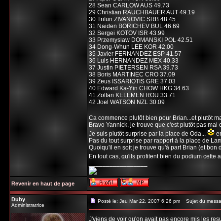
28 Sean CARLOW AUS 49.73
29 Christian RAUCHBAUER AUT 49.19
30 Trifun ZIVANOVIC SRB 48.45
31 Naiden BORICHEV BUL 46.69
32 Sergei KOTOV ISR 43.99
33 Przemyslaw DOMANSKI POL 42.51
34 Dong-Whun LEE KOR 42.00
35 Javier FERNANDEZ ESP 41.57
36 Luis HERNANDEZ MEX 40.33
37 Justin PIETERSEN RSA 39.73
38 Boris MARTINEC CRO 37.09
39 Zeus ISSARIOTIS GRE 37.03
40 Edward Ka-Yin CHOW HKG 34.63
41 Zoltan KELEMEN ROU 33.71
42 Joel WATSON NZL 30.09
Ca commence plutôt bien pour Brian...et plutôt m
Bravo Yannick, je trouve que c'est plutôt pas mal
Je suis plutôt surprise par la place de Oda...
en
Pas du tout surprise par rapport à la place de Lamb
Quoiqu'il en soit je trouve qu'à part Brian (et bon
En tout cas, qu'ils profitent bien du podium cett
_________________
Revenir en haut de page
Duby
Posté le: Jeu Mar 22, 2007 6:26 pm
Sujet du messa
Administratrice
J'viens de voir qu'on avait pas encore mis les res