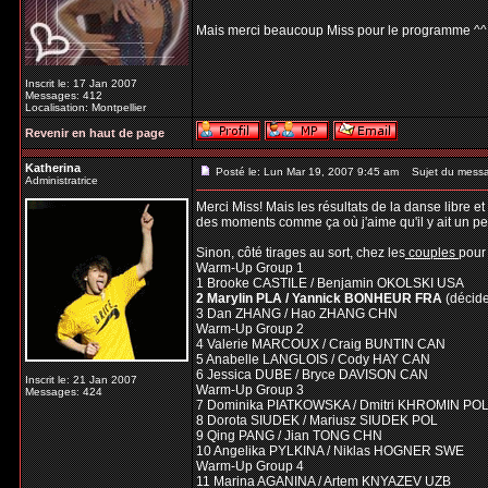
Mais merci beaucoup Miss pour le programme ^
Inscrit le: 17 Jan 2007
Messages: 412
Localisation: Montpellier
Revenir en haut de page
Katherina
Posté le: Lun Mar 19, 2007 9:45 am
Sujet du mess
Administratrice
Merci Miss! Mais les résultats de la danse libre 
des moments comme ça où j'aime qu'il y ait un pe
Sinon, côté tirages au sort, chez les
couples
pour
Warm-Up Group 1
1 Brooke CASTILE / Benjamin OKOLSKI USA
2 Marylin PLA / Yannick BONHEUR FRA
(décid
3 Dan ZHANG / Hao ZHANG CHN
Warm-Up Group 2
4 Valerie MARCOUX / Craig BUNTIN CAN
5 Anabelle LANGLOIS / Cody HAY CAN
6 Jessica DUBE / Bryce DAVISON CAN
Inscrit le: 21 Jan 2007
Warm-Up Group 3
Messages: 424
7 Dominika PIATKOWSKA / Dmitri KHROMIN PO
8 Dorota SIUDEK / Mariusz SIUDEK POL
9 Qing PANG / Jian TONG CHN
10 Angelika PYLKINA / Niklas HOGNER SWE
Warm-Up Group 4
11 Marina AGANINA / Artem KNYAZEV UZB