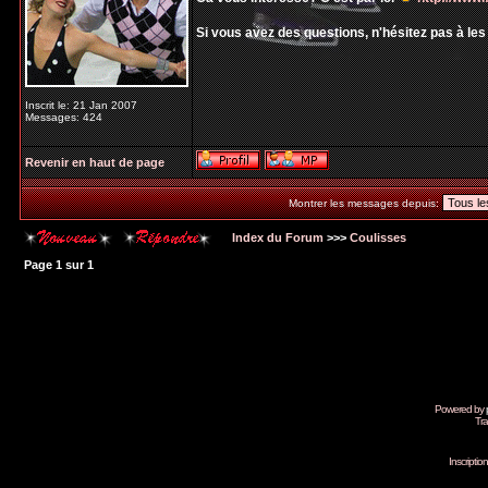
Si vous avez des questions, n'hésitez pas à le
Inscrit le: 21 Jan 2007
Messages: 424
Revenir en haut de page
Montrer les messages depuis:
Index du Forum
>>>
Coulisses
Page
1
sur
1
Powered by
Tra
Inscripti