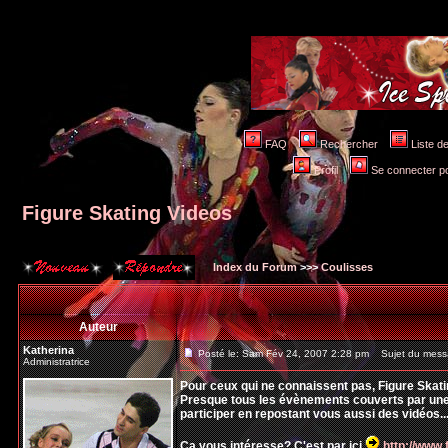
FAQ
Rechercher
Liste 
Profil
Se connecter po
Figure Skating Videos
Index du Forum
>>>
Coulisses
Auteur
Katherina
Posté le: Sam Fév 24, 2007 2:28 pm
Sujet du messa
Administratrice
Pour ceux qui ne connaissent pas, Figure Skati
Presque tous les évènements couverts par une c
participer en repostant vous aussi des vidéos..
Ca vous intéresse? C'est par ici
http://www.